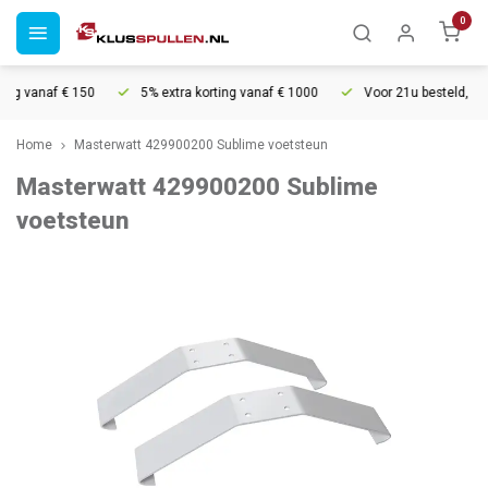
0
ng vanaf € 150
5% extra korting vanaf € 1000
Voor 21u besteld, morg
Home
Masterwatt 429900200 Sublime voetsteun
Masterwatt 429900200 Sublime
voetsteun