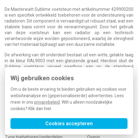
De Masterwatt Sublime voetsteun met artikelnummer 429900200
is een specifiek ontwikkeld toebehoren voor de ondersteuning van
radiatoren. Dit component is vervaardigd uit robuust staal, wat een
stabiele basis vormt voor de verwarmingsunit. Door het gebruik
van deze voetsteun kan een radiator op een technisch
verantwoorde wijze worden gepositioneerd, waarbij de stevigheid
van het materiaal bijdraagt aan een duurzame installatie.
De afwerking van dit onderdeel bestaat uit een witte, gelakte laag
in de kleur RAL9003 met een glanzende graad. Hierdoor sluit de
Sublime voetsteun visueel naadloos aan op de standaard
kleurstelling van de bijbehorende installatiecomponenten. Het
Wij gebruiken cookies
gelakte oppervlak biedt bovendien een effectieve bescherming
van het staal, wat de kwaliteit van het toebehoren onderstreept in
Om u de beste ervaring te bieden gebruiken wij cookies voor
diverse omgevingen waar radiatorondersteuning noodzakelijk is.
websiteanalyse en (gepersonaliseerde) advertenties. Lees
Technische specificaties
meer in ons
privacybeleid
. Wilt u alleen noodzakelijke
cookies? Klik dan
hier
.
Specificatie
Waarde
Kleur
Wit
Cookies accepteren
RAL-nummer
9003
Oppervlaktebescherming
Gelakt
Type toebehoren/onderdelen
Overig