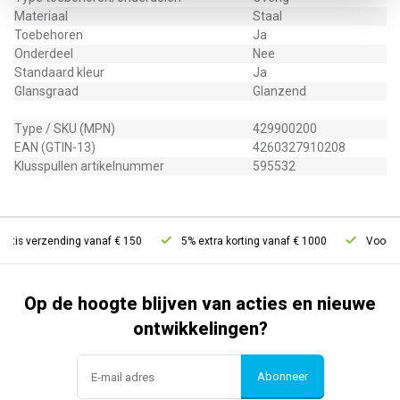
Materiaal
Staal
Toebehoren
Ja
Onderdeel
Nee
Standaard kleur
Ja
Glansgraad
Glanzend
Type / SKU (MPN)
429900200
EAN (GTIN-13)
4260327910208
Klusspullen artikelnummer
595532
atis verzending vanaf € 150
5% extra korting vanaf € 1000
Voor 21u
Op de hoogte blijven van acties en nieuwe
ontwikkelingen?
Abonneer