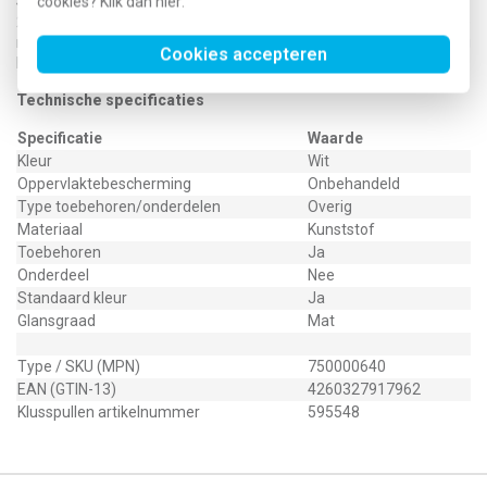
Sublime RF, ModernRF, Design, Strong RF, Glass, Mirror RF of Raster
cookies? Klik dan
hier
.
2.0 RF. De interface biedt daarnaast ondersteuning voor integratie
met Google Assistant en Alexa, wat spraakgestuurde bediening
Cookies accepteren
binnen een smart home-omgeving faciliteert.
Technische specificaties
Specificatie
Waarde
Kleur
Wit
Oppervlaktebescherming
Onbehandeld
Type toebehoren/onderdelen
Overig
Materiaal
Kunststof
Toebehoren
Ja
Onderdeel
Nee
Standaard kleur
Ja
Glansgraad
Mat
Type / SKU (MPN)
750000640
EAN (GTIN-13)
4260327917962
Klusspullen artikelnummer
595548