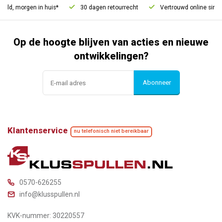
eld, morgen in huis*
30 dagen retourrecht
Vertrouwd online sinds 
Op de hoogte blijven van acties en nieuwe
ontwikkelingen?
Abonneer
Klantenservice
nu telefonisch niet bereikbaar
0570-626255
info@klusspullen.nl
KVK-nummer: 30220557