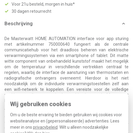
Voor 21u besteld, morgen in huis*
30 dagen retourrecht
Beschrijving
De Masterwatt HOME AUTOMATION interface voor app sturing
met artikelnummer 750000640 fungeert als de centrale
communicatiehub voor het draadloos beheren van elektrische
verwarmingssystemen via een smartphone of tablet. Dit matte
witte component van onbehandeld kunststof maakt het mogelijk
om de temperatuur in verschillende vertrekken centraal te
regelen, waarbij de interface de aansturing van thermostaten en
radiografische ontvangers overneemt. Hierdoor is het niet
noodzakelijk om de individuele verwarmingstoestellen zelf aan
een wifi-netwerk te koppelen. Een vereiste voor de volledige
werking van dit systeem is de combinatie met de Masterwatt
Basic control thermostaat (750000661).
Wij gebruiken cookies
Via de bijbehorende applicatie kunnen diverse ruimtes worden
Om u de beste ervaring te bieden gebruiken wij cookies voor
geconfigureerd voor een nauwkeurig klimaatbeheer. Voor een
websiteanalyse en (gepersonaliseerde) advertenties. Lees
correcte werking per vertrek dient er naast een Home Basic ook
meer in ons
privacybeleid
. Wilt u alleen noodzakelijke
een compatibel verwarmingstoestel aanwezig te zijn, zoals de