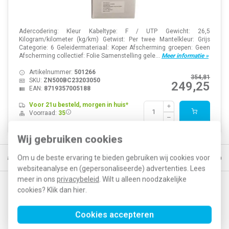
Adercodering: Kleur Kabeltype: F / UTP Gewicht: 26,5
Kilogram/kilometer (kg/km) Getwist: Per twee Mantelkleur: Grijs
Categorie: 6 Geleidermateriaal: Koper Afscherming groepen: Geen
Afscherming collectief: Folie Samenstelling gele...
Meer informatie »
Artikelnummer:
501266
354,81
SKU:
ZN500BC23203050
249,25
EAN:
8719357005188
Voor 21u besteld, morgen in huis*
Voorraad:
35
Wij gebruiken cookies
Om u de beste ervaring te bieden gebruiken wij cookies voor
Gratis verzending vanaf € 150
5% extra korting vanaf € 1000
Voor 2
websiteanalyse en (gepersonaliseerde) advertenties. Lees
meer in ons
privacybeleid
. Wilt u alleen noodzakelijke
cookies? Klik dan
hier
.
Op de hoogte blijven van acties en nieuwe
ontwikkelingen?
Cookies accepteren