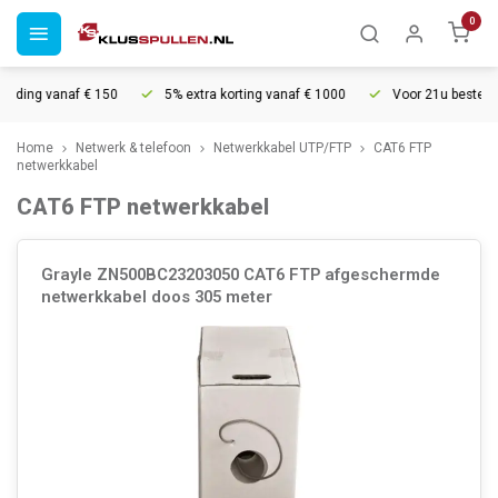
0
ending vanaf € 150
5% extra korting vanaf € 1000
Voor 21u besteld, 
Home
Netwerk & telefoon
Netwerkkabel UTP/FTP
CAT6 FTP
netwerkkabel
CAT6 FTP netwerkkabel
Grayle ZN500BC23203050 CAT6 FTP afgeschermde
netwerkkabel doos 305 meter