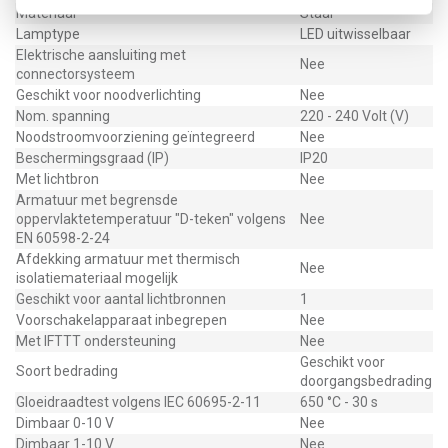
Materiaal
Staal
Lamptype
LED uitwisselbaar
Elektrische aansluiting met
Nee
connectorsysteem
Geschikt voor noodverlichting
Nee
Nom. spanning
220 - 240 Volt (V)
Noodstroomvoorziening geïntegreerd
Nee
Beschermingsgraad (IP)
IP20
Met lichtbron
Nee
Armatuur met begrensde
oppervlaktetemperatuur "D-teken" volgens
Nee
EN 60598-2-24
Afdekking armatuur met thermisch
Nee
isolatiemateriaal mogelijk
Geschikt voor aantal lichtbronnen
1
Voorschakelapparaat inbegrepen
Nee
Met IFTTT ondersteuning
Nee
Geschikt voor
Soort bedrading
doorgangsbedrading
Gloeidraadtest volgens IEC 60695-2-11
650 °C - 30 s
Dimbaar 0-10 V
Nee
Dimbaar 1-10 V
Nee