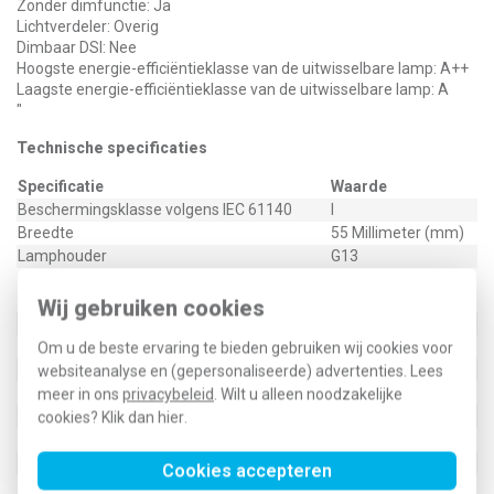
Zonder dimfunctie: Ja
Lichtverdeler: Overig
Dimbaar DSI: Nee
Hoogste energie-efficiëntieklasse van de uitwisselbare lamp: A++
Laagste energie-efficiëntieklasse van de uitwisselbare lamp: A
"
Technische specificaties
Specificatie
Waarde
Beschermingsklasse volgens IEC 61140
I
Breedte
55 Millimeter (mm)
Lamphouder
G13
0,5 Vierkante
Geleiderdoorsnede
millimeter (mm²)
Wij gebruiken cookies
Aansluitwijze
Steekklem
Kleur behuizing
Wit
Om u de beste ervaring te bieden gebruiken wij cookies voor
Spanningstype
AC
websiteanalyse en (gepersonaliseerde) advertenties. Lees
Met bewegingssensor
Nee
meer in ons
privacybeleid
. Wilt u alleen noodzakelijke
Voorschakelapparaat
Niet noodzakelijk
cookies? Klik dan
hier
.
Met schakelaar
Nee
Lengte
616 Millimeter (mm)
Cookies accepteren
Hoogte/diepte
40 Millimeter (mm)