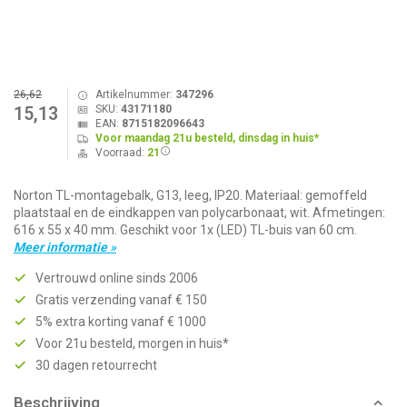
26,62
Artikelnummer:
347296
SKU:
43171180
15,13
EAN:
8715182096643
Voor maandag 21u besteld, dinsdag in huis*
Voorraad:
21
Norton TL-montagebalk, G13, leeg, IP20. Materiaal: gemoffeld
plaatstaal en de eindkappen van polycarbonaat, wit. Afmetingen:
616 x 55 x 40 mm. Geschikt voor 1x (LED) TL-buis van 60 cm.
Meer informatie »
Vertrouwd online sinds 2006
Gratis verzending vanaf € 150
5% extra korting vanaf € 1000
Voor 21u besteld, morgen in huis*
30 dagen retourrecht
Beschrijving