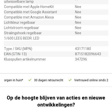
uitwisselbare lamp
Compatible met Apple HomeKit
Nee
Compatible met Google Assistant
Nee
Compatible met Amazon Alexa
Nee
Lichtkleur regelbaar
Nee
Lichtstroom regelbaar
Nee
Stralingshoek regelbaar
Nee
1/600 LEEG BEDR. LED
Type / SKU (MPN)
43171180
EAN (GTIN-13)
8715182096643
Klusspullen artikelnummer
347296
morgen in huis*
30 dagen retourrecht
Vertrouwd online sinds 2006
Op de hoogte blijven van acties en nieuwe
ontwikkelingen?