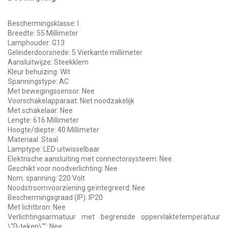
Beschermingsklasse: I
Breedte: 55 Millimeter
Lamphouder: G13
Geleiderdoorsnede: 5 Vierkante millimeter
Aansluitwijze: Steekklem
Kleur behuizing: Wit
Spanningstype: AC
Met bewegingssensor: Nee
Voorschakelapparaat: Niet noodzakelijk
Met schakelaar: Nee
Lengte: 616 Millimeter
Hoogte/diepte: 40 Millimeter
Materiaal: Staal
Lamptype: LED uitwisselbaar
Elektrische aansluiting met connectorsysteem: Nee
Geschikt voor noodverlichting: Nee
Nom. spanning: 220 Volt
Noodstroomvoorziening geïntegreerd: Nee
Beschermingsgraad (IP): IP20
Met lichtbron: Nee
Verlichtingsarmatuur met begrensde oppervlaktetemperatuur
\"D-teken\"": Nee