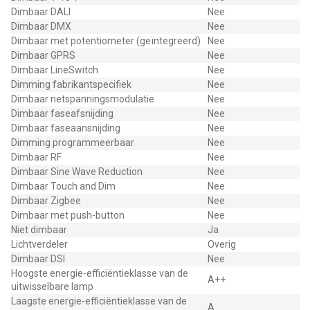
Dimbaar DALI
Nee
Dimbaar DMX
Nee
Dimbaar met potentiometer (geïntegreerd)
Nee
Dimbaar GPRS
Nee
Dimbaar LineSwitch
Nee
Dimming fabrikantspecifiek
Nee
Dimbaar netspanningsmodulatie
Nee
Dimbaar faseafsnijding
Nee
Dimbaar faseaansnijding
Nee
Dimming programmeerbaar
Nee
Dimbaar RF
Nee
Dimbaar Sine Wave Reduction
Nee
Dimbaar Touch and Dim
Nee
Dimbaar Zigbee
Nee
Dimbaar met push-button
Nee
Niet dimbaar
Ja
Lichtverdeler
Overig
Dimbaar DSI
Nee
Hoogste energie-efficiëntieklasse van de
A++
uitwisselbare lamp
Laagste energie-efficiëntieklasse van de
A