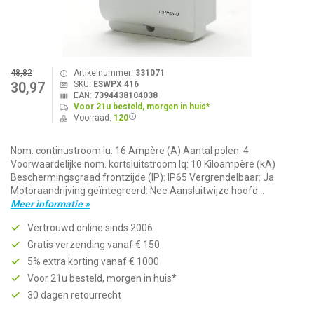
48,82
Artikelnummer:
331071
SKU:
ESWPX 416
30,97
EAN:
7394438104038
Voor 21u besteld, morgen in huis*
Voorraad:
120
Nom. continustroom Iu: 16 Ampère (A) Aantal polen: 4
Voorwaardelijke nom. kortsluitstroom Iq: 10 Kiloampère (kA)
Beschermingsgraad frontzijde (IP): IP65 Vergrendelbaar: Ja
Motoraandrijving geïntegreerd: Nee Aansluitwijze hoofd...
Meer informatie »
Vertrouwd online sinds 2006
Gratis verzending vanaf € 150
5% extra korting vanaf € 1000
Voor 21u besteld, morgen in huis*
30 dagen retourrecht