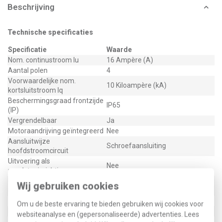
Beschrijving
Technische specificaties
Specificatie
Waarde
Nom. continustroom Iu
16 Ampère (A)
Aantal polen
4
Voorwaardelijke nom.
10 Kiloampère (kA)
kortsluitstroom Iq
Beschermingsgraad frontzijde
IP65
(IP)
Vergrendelbaar
Ja
Motoraandrijving geïntegreerd
Nee
Aansluitwijze
Schroefaansluiting
hoofdstroomcircuit
Uitvoering als
Nee
noodstopinrichting
Uitvoering van het
Wij gebruiken cookies
Draaiknop
bedieningselement
Uitvoering als hoofdschakelaar
Nee
Om u de beste ervaring te bieden gebruiken wij cookies voor
Uitvoering lastscheider
Nee
websiteanalyse en (gepersonaliseerde) advertenties. Lees
Uitvoering als