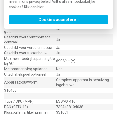
meer in ons
privacybeleid
. Wilt u alleen noodzakelijke
Ja
veiligheidsschakelaar
cookies? Klik dan
hier
.
Uitvoering als werkschakelaar
Ja
Nom. vermogen, AC-23, 400 V
7,5 Kilowatt (kW)
Cookies accepteren
Geschikt voor bodemmontage
Nee
Geschikt voor frontmontage 4-
Ja
gats
Geschikt voor frontmontage
Ja
centraal
Geschikt voor verdelerinbouw
Ja
Geschikt voor tussenbouw
Ja
Max. nom. bedrijfsspanning Ue
690 Volt (V)
bij AC
Motoraandrijving optioneel
Nee
Uitschakelspoel optioneel
Ja
Compleet apparaat in behuizing
Apparaatbouwvorm
ingebouwd
310403
Type / SKU (MPN)
ESWPX 416
EAN (GTIN-13)
7394438104038
Klusspullen artikelnummer
331071