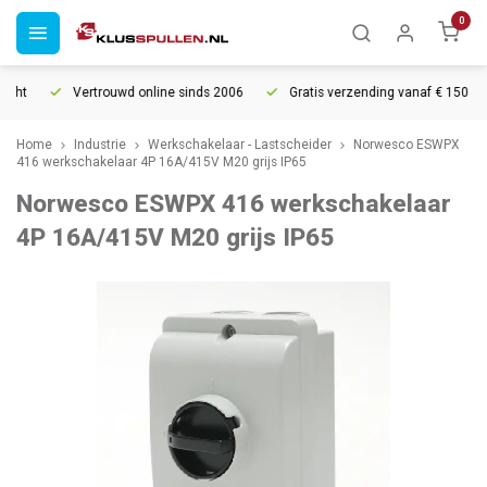
0
cht
Vertrouwd online sinds 2006
Gratis verzending vanaf € 150
Home
Industrie
Werkschakelaar - Lastscheider
Norwesco ESWPX
416 werkschakelaar 4P 16A/415V M20 grijs IP65
Norwesco ESWPX 416 werkschakelaar
4P 16A/415V M20 grijs IP65