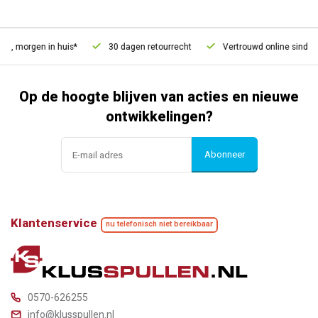
d, morgen in huis*
30 dagen retourrecht
Vertrouwd online sinds 2
Op de hoogte blijven van acties en nieuwe
ontwikkelingen?
Abonneer
Klantenservice
nu telefonisch niet bereikbaar
0570-626255
info@klusspullen.nl