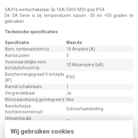
SA316 werkschakelaar 3p 16A/500V M20 grijs IP54.
De SA Serie is bij temperaturen tussen -30 en +50 graden te
gebruiken.
Technische specificaties
Specificatie
Waarde
Nom. continustroom Iu
16 Ampère (A)
Aantal polen
3
Voorwaardelijke nom.
10 Kiloampère (kA)
kortsluitstroom Iq
Beschermingsgraad frontzijde
IP65
(IP)
Aantal schakelaars
1
Vergrendelbaar
Ja
Motoraandrijving geïntegreerd
Nee
Aansluitwijze
Schroefaansluiting
hoofdstroomcircuit
Uitvoering als
Nee
noodstopinrichting
Wij gebruiken cookies
Uitvoering van het
Korte draaigreep
bedieningselement