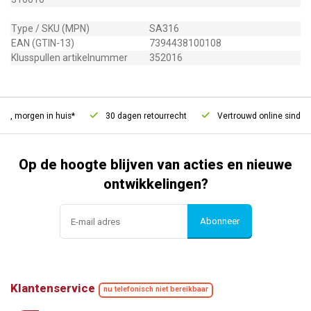
Type / SKU (MPN)
SA316
EAN (GTIN-13)
7394438100108
Klusspullen artikelnummer
352016
d, morgen in huis*
30 dagen retourrecht
Vertrouwd online sinds 2
Op de hoogte blijven van acties en nieuwe
ontwikkelingen?
Abonneer
Klantenservice
nu telefonisch niet bereikbaar