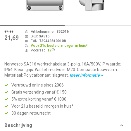
37,33
Artikelnummer:
352016
SKU:
SA316
21,69
EAN:
7394438100108
Voor 21u besteld, morgen in huis*
Voorraad:
17
Norwesco SA316 werkschakelaar 3-polig, 16A/500V. IP waarde:
IP54. Kleur: grijs. Wartel in-uitvoer: M20. Compacte bouwvorm.
Materiaal: Polycarbonaat, slagvast.
Meer informatie »
Vertrouwd online sinds 2006
Gratis verzending vanaf € 150
5% extra korting vanaf € 1000
Voor 21u besteld, morgen in huis*
30 dagen retourrecht
Beschrijving