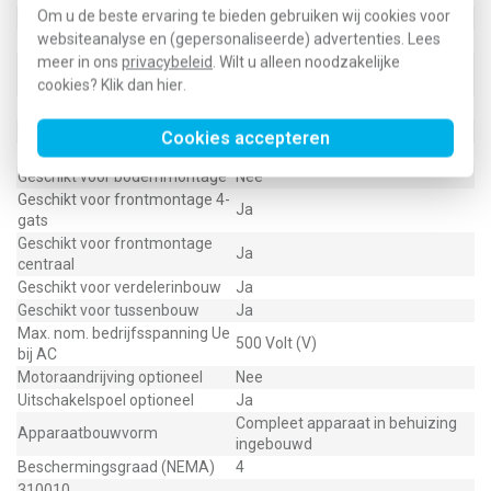
Om u de beste ervaring te bieden gebruiken wij cookies voor
Uitvoering als hoofdschakelaar
Nee
websiteanalyse en (gepersonaliseerde) advertenties. Lees
Uitvoering lastscheider
Nee
meer in ons
privacybeleid
. Wilt u alleen noodzakelijke
Uitvoering als
Ja
veiligheidsschakelaar
cookies? Klik dan
hier
.
Uitvoering als werkschakelaar
Ja
Nom. vermogen, AC-23, 400 V
7,5 Kilowatt (kW)
Cookies accepteren
Kleur bedieningselement
Zwart
Geschikt voor bodemmontage
Nee
Geschikt voor frontmontage 4-
Ja
gats
Geschikt voor frontmontage
Ja
centraal
Geschikt voor verdelerinbouw
Ja
Geschikt voor tussenbouw
Ja
Max. nom. bedrijfsspanning Ue
500 Volt (V)
bij AC
Motoraandrijving optioneel
Nee
Uitschakelspoel optioneel
Ja
Compleet apparaat in behuizing
Apparaatbouwvorm
ingebouwd
Beschermingsgraad (NEMA)
4
310010