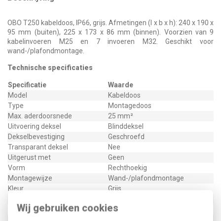
OBO T250 kabeldoos, IP66, grijs. Afmetingen (l x b x h): 240 x 190 x
95 mm (buiten), 225 x 173 x 86 mm (binnen). Voorzien van 9
kabelinvoeren M25 en 7 invoeren M32. Geschikt voor
wand-/plafondmontage.
Technische specificaties
Specificatie
Waarde
Model
Kabeldoos
Type
Montagedoos
Max. aderdoorsnede
25 mm²
Uitvoering deksel
Blinddeksel
Dekselbevestiging
Geschroefd
Transparant deksel
Nee
Uitgerust met
Geen
Vorm
Rechthoekig
Montagewijze
Wand-/plafondmontage
Kleur
Grijs
Voor buisdiameter
25/32 mm
Wij gebruiken cookies
Lengte
240 mm
Breedte
190 mm