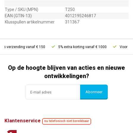
Type / SKU (MPN)
T250
EAN (GTIN-13)
4012195246817
Klusspullen artikelnummer
311367
is verzending vanaf € 150
5% extra korting vanaf € 1000
Voor 21u 
Op de hoogte blijven van acties en nieuwe
ontwikkelingen?
Abonneer
Klantenservice
nu telefonisch niet bereikbaar