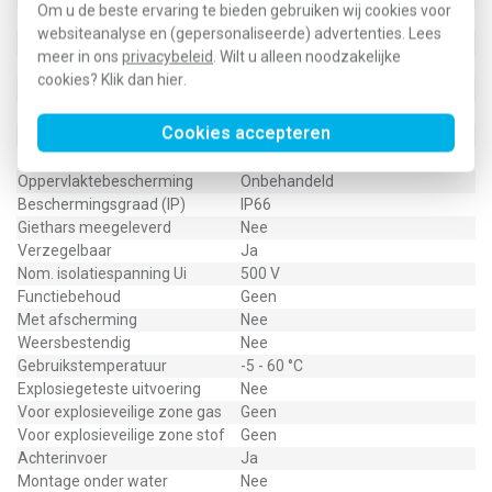
Om u de beste ervaring te bieden gebruiken wij cookies voor
Diepte
95 mm
websiteanalyse en (gepersonaliseerde) advertenties. Lees
Rijgbaar
Ja
meer in ons
privacybeleid
. Wilt u alleen noodzakelijke
Aantal invoeren
16
cookies? Klik dan
hier
.
Type behuizingsdoorvoer
Trappenmembraan afsnijdbaar
Met trekontlasting
Nee
Cookies accepteren
Materiaal
Kunststof
Halogeenvrij
Ja
Oppervlaktebescherming
Onbehandeld
Beschermingsgraad (IP)
IP66
Giethars meegeleverd
Nee
Verzegelbaar
Ja
Nom. isolatiespanning Ui
500 V
Functiebehoud
Geen
Met afscherming
Nee
Weersbestendig
Nee
Gebruikstemperatuur
-5 - 60 °C
Explosiegeteste uitvoering
Nee
Voor explosieveilige zone gas
Geen
Voor explosieveilige zone stof
Geen
Achterinvoer
Ja
Montage onder water
Nee