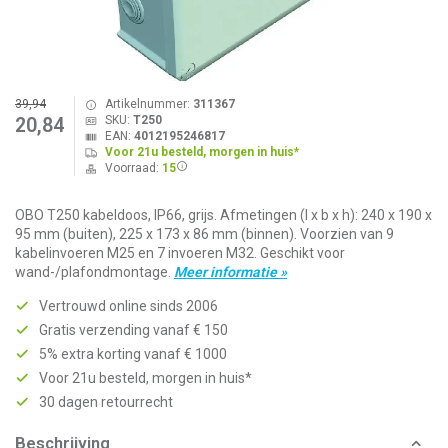
39,94
Artikelnummer:
311367
SKU:
T250
20,84
EAN:
4012195246817
Voor 21u besteld, morgen in huis*
Voorraad:
15
OBO T250 kabeldoos, IP66, grijs. Afmetingen (l x b x h): 240 x 190 x
95 mm (buiten), 225 x 173 x 86 mm (binnen). Voorzien van 9
kabelinvoeren M25 en 7 invoeren M32. Geschikt voor
wand-/plafondmontage.
Meer informatie »
Vertrouwd online sinds 2006
Gratis verzending vanaf € 150
5% extra korting vanaf € 1000
Voor 21u besteld, morgen in huis*
30 dagen retourrecht
Beschrijving