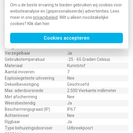
Breedte
95 Millimeter
Om u de beste ervaring te bieden gebruiken wij cookies voor
Halogeenvrij
Ja
websiteanalyse en (gepersonaliseerde) advertenties. Lees
Diepte
72 Millimeter
meer in ons
privacybeleid
. Wilt u alleen noodzakelijke
Vorm
Vierkant
cookies? Klik dan
hier
.
Oppervlaktebescherming
Geen (onbehandeld)
Uitgerust met
Geen
Cookies accepteren
Nom. isolatiespanning Ui
750 Volt
Lengte
95 Millimeter
Verzegelbaar
Ja
Gebruikstemperatuur
-25 - 65 Graden Celsius
Materiaal
Kunststof
Aantal invoeren
7
Explosiegeteste uitvoering
Nee
Dekselbevestiging
Geschroefd
Max. aderdoorsnede
2.500 Vierkante millimeter
Met afscherming
Nee
Weersbestendig
Ja
Beschermingsgraad (IP)
IP67
Achterinvoer
Nee
Rijgbaar
Ja
Type behuizingsdoorvoer
Uitbreekpoort