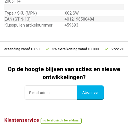
2005114
Type / SKU (MPN)
X02 SW
EAN (GTIN-13)
4012196580484
Klusspullen artikelnummer
459693
 verzending vanaf € 150
5% extra korting vanaf € 1000
Voor 21u be
Op de hoogte blijven van acties en nieuwe
ontwikkelingen?
Abonneer
Klantenservice
nu telefonisch bereikbaar