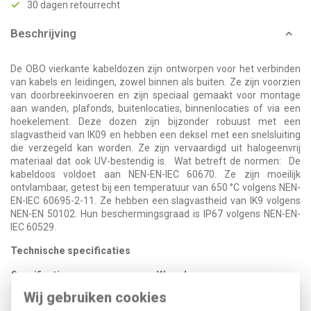
30 dagen retourrecht
Beschrijving
De OBO vierkante kabeldozen zijn ontworpen voor het verbinden
van kabels en leidingen, zowel binnen als buiten. Ze zijn voorzien
van doorbreekinvoeren en zijn speciaal gemaakt voor montage
aan wanden, plafonds, buitenlocaties, binnenlocaties of via een
hoekelement. Deze dozen zijn bijzonder robuust met een
slagvastheid van IK09 en hebben een deksel met een snelsluiting
die verzegeld kan worden. Ze zijn vervaardigd uit halogeenvrij
materiaal dat ook UV-bestendig is. Wat betreft de normen: De
kabeldoos voldoet aan NEN-EN-IEC 60670. Ze zijn moeilijk
ontvlambaar, getest bij een temperatuur van 650 °C volgens NEN-
EN-IEC 60695-2-11. Ze hebben een slagvastheid van IK9 volgens
NEN-EN 50102. Hun beschermingsgraad is IP67 volgens NEN-EN-
IEC 60529.
Technische specificaties
Specificatie
Waarde
Montagewijze
Wand-/plafondmontage
Wij gebruiken cookies
Kleur
Zwart