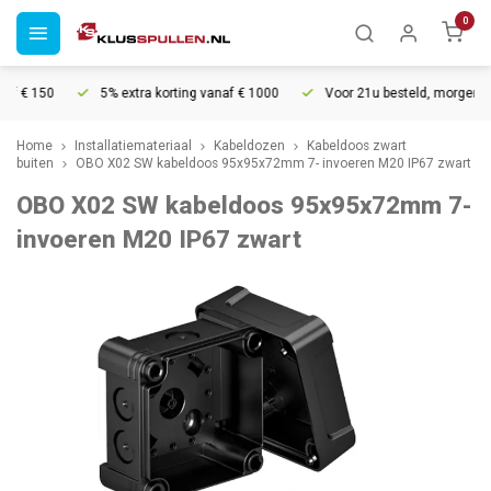
0
f € 150
5% extra korting vanaf € 1000
Voor 21u besteld, morgen in h
Home
Installatiemateriaal
Kabeldozen
Kabeldoos zwart
buiten
OBO X02 SW kabeldoos 95x95x72mm 7- invoeren M20 IP67 zwart
OBO X02 SW kabeldoos 95x95x72mm 7-
invoeren M20 IP67 zwart