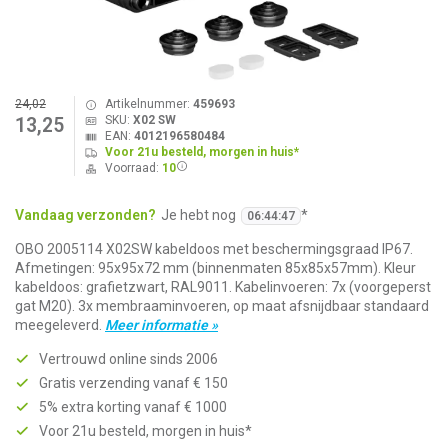
24,02
Artikelnummer:
459693
SKU:
X02 SW
13,25
EAN:
4012196580484
Voor 21u besteld, morgen in huis*
Voorraad:
10
Vandaag verzonden?
Je hebt nog
*
06
:
44
:
47
OBO 2005114 X02SW kabeldoos met beschermingsgraad IP67.
Afmetingen: 95x95x72 mm (binnenmaten 85x85x57mm). Kleur
kabeldoos: grafietzwart, RAL9011. Kabelinvoeren: 7x (voorgeperst
gat M20). 3x membraaminvoeren, op maat afsnijdbaar standaard
meegeleverd.
Meer informatie »
Vertrouwd online sinds 2006
Gratis verzending vanaf € 150
5% extra korting vanaf € 1000
Voor 21u besteld, morgen in huis*