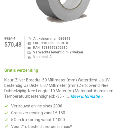
992,14
Artikelnummer:
586891
SKU:
110.050.05.01.O
570,48
EAN:
8718552102630
Verwachte levertijd: 1-2 weken
Voorraad:
0
Gratis verzending
Kleur: Zilver Breedte: 50 Millimeter (mm) Waterdicht: Ja UV-
bestendig: Ja Dikte: 0,07 Millimeter (mm) Zelfdovend: Nee
Dubbelzijdig: Nee Lengte: 10 Meter (m) Materiaal: Aluminium
Temperatuurbestendigheid: -35 - 1...
Meer informatie »
Vertrouwd online sinds 2006
Gratis verzending vanaf € 150
5% extra korting vanaf € 1000
Voor 21u besteld, morgen in huis*