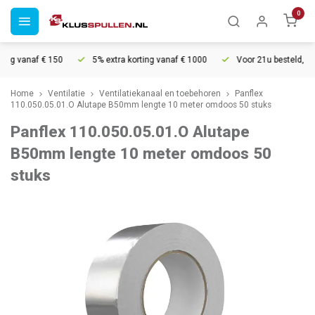
0
ng vanaf € 150
5% extra korting vanaf € 1000
Voor 21u besteld, mor
Home
Ventilatie
Ventilatiekanaal en toebehoren
Panflex
110.050.05.01.O Alutape B50mm lengte 10 meter omdoos 50 stuks
Panflex 110.050.05.01.O Alutape
B50mm lengte 10 meter omdoos 50
stuks