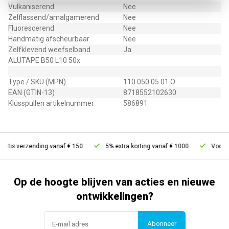
Vulkaniserend
Nee
Zelflassend/amalgamerend
Nee
Fluorescerend
Nee
Handmatig afscheurbaar
Nee
Zelfklevend weefselband
Ja
ALUTAPE B50 L10 50x
Type / SKU (MPN)
110.050.05.01.O
EAN (GTIN-13)
8718552102630
Klusspullen artikelnummer
586891
atis verzending vanaf € 150
5% extra korting vanaf € 1000
Voor 21
Op de hoogte blijven van acties en nieuwe
ontwikkelingen?
Abonneer