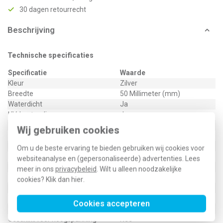
30 dagen retourrecht
Beschrijving
Technische specificaties
Specificatie
Waarde
Kleur
Zilver
Breedte
50 Millimeter (mm)
Waterdicht
Ja
UV-bestendig
Ja
Dikte
0,07 Millimeter (mm)
Wij gebruiken cookies
Zelfdovend
Nee
Dubbelzijdig
Nee
Om u de beste ervaring te bieden gebruiken wij cookies voor
Lengte
10 Meter (m)
websiteanalyse en (gepersonaliseerde) advertenties. Lees
Materiaal
Aluminium
meer in ons
privacybeleid
. Wilt u alleen noodzakelijke
Temperatuurbestendigheid
-35 - 120 graden Celsius
cookies? Klik dan
hier
.
Nalichtend
Nee
Transparant
Nee
Cookies accepteren
Isolerend
Nee
Geschikt voor hoogspanning
Nee