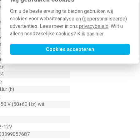
hroefwartel
Om u de beste ervaring te bieden gebruiken wij
cookies voor websiteanalyse en (gepersonaliseerde)
nststof
advertenties. Lees meer in ons
privacybeleid
. Wilt u
rnikkeld
alleen noodzakelijke cookies? Klik dan
hier
.
 Ampère (A)
hroefklem
Cookies accepteren
cht
e
Zn
44
e
Uur (h)
t
-50 V (50+60 Hz) wit
2-12V
03399057687