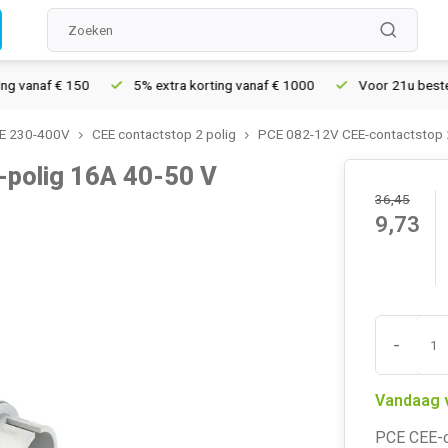
anaf € 150
5% extra korting vanaf € 1000
Voor 21u besteld, m
E 230-400V
CEE contactstop 2 polig
PCE 082-12V CEE-contactstop 2
polig 16A 40-50 V
36,45
9,73
-
Vandaag 
PCE CEE-co