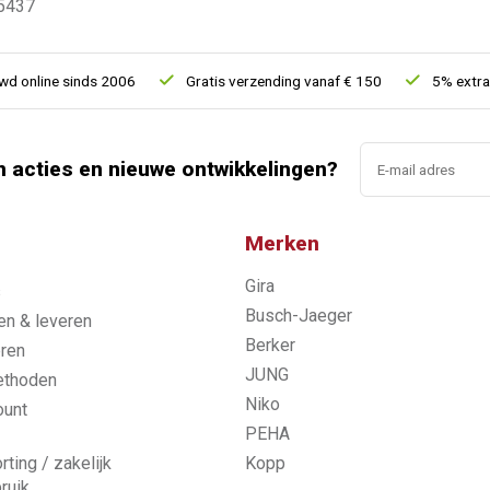
5437
online sinds 2006
Gratis verzending vanaf € 150
5% extra ko
n acties en nieuwe ontwikkelingen?
Merken
Gira
s
Busch-Jaeger
n & leveren
Berker
ren
JUNG
ethoden
Niko
ount
PEHA
rting / zakelijk
Kopp
ruik