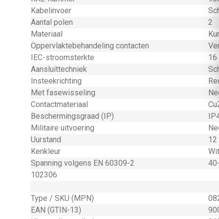
Kabelinvoer
Sc
Aantal polen
2
Materiaal
Ku
Oppervlaktebehandeling contacten
Ve
IEC-stroomsterkte
16
Aansluittechniek
Sc
Insteekrichting
Re
Met fasewisseling
Ne
Contactmateriaal
Cu
Beschermingsgraad (IP)
IP
Militaire uitvoering
Ne
Uurstand
12 
Kenkleur
Wi
Spanning volgens EN 60309-2
40
102306
Type / SKU (MPN)
08
EAN (GTIN-13)
90