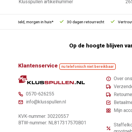
Klusspullen artikelnummer
26
u besteld, morgen in huis*
30 dagen retourrecht
Vertrouwd 
Op de hoogte blijven va
Klantenservice
nu telefonisch niet bereikbaar
Over on
Verzende
0570-626255
Retourne
info@klusspullen.nl
Betaalm
Mijn acc
KVK-nummer: 30220557
BTW-nummer: NL817317570B01
Staffelko
grootgeb