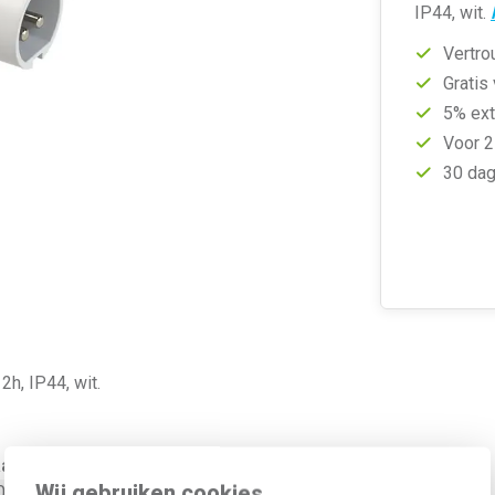
IP44, wit.
Vertro
Gratis
5% ext
Voor 2
30 dag
2h, IP44, wit.
arde
Wij gebruiken cookies
02