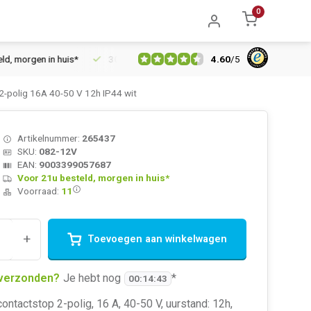
0
4.60
/
5
orgen in huis*
30 dagen retourrecht
Vertrouwd online sinds 
-polig 16A 40-50 V 12h IP44 wit
Artikelnummer:
265437
SKU:
082-12V
EAN:
9003399057687
Voor 21u besteld, morgen in huis*
Voorraad:
11
+
Toevoegen aan winkelwagen
verzonden?
Je hebt nog
*
00
:
14
:
43
ntactstop 2-polig, 16 A, 40-50 V, uurstand: 12h,