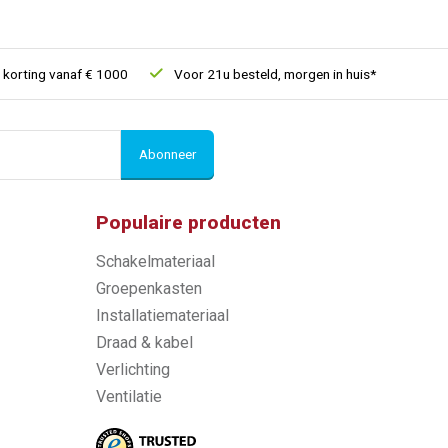
rting vanaf € 1000
Voor 21u besteld, morgen in huis*
30 dage
Abonneer
Populaire producten
Schakelmateriaal
Groepenkasten
Installatiemateriaal
Draad & kabel
Verlichting
Ventilatie