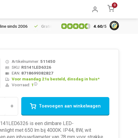
0
4.60
/
5
 2006
Gratis verzending vanaf € 150
5% extra korting vanaf €
Artikelnummer:
511450
SKU:
RS141LED6326
EAN:
8718699382827
Voor maandag 21u besteld, dinsdag in huis*
Voorraad:
1
+
Toevoegen aan winkelwagen
S141LED6326 is een dimbare LED-
light met 650 lm bij 4000K. IP44, 8W, wit
 en een inbouwdiameter van 78 mm voor strakke