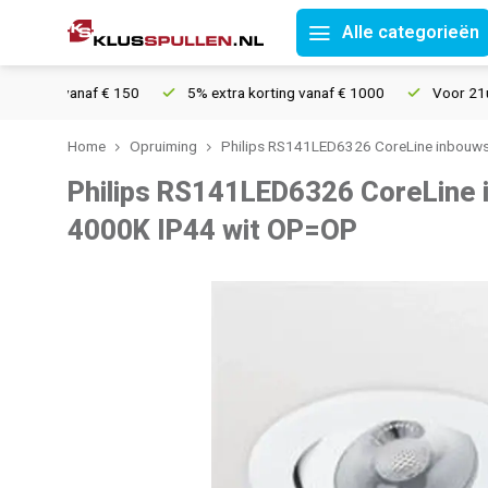
Alle categorieën
vanaf € 150
5% extra korting vanaf € 1000
Voor 21u besteld, 
Home
Opruiming
Philips RS141LED6326 CoreLine inbouw
Philips RS141LED6326 CoreLine
4000K IP44 wit OP=OP