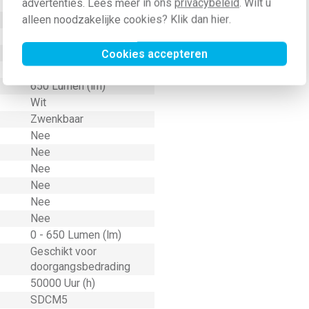
advertenties. Lees meer in ons
privacybeleid
. Wilt u
Faseafsnijding
alleen noodzakelijke cookies? Klik dan
hier
.
Nee
10 - 40 Milliampère (mA)
4000 - 4000 Kelvin (K)
Cookies accepteren
8 Watt (W)
650 Lumen (lm)
Wit
Zwenkbaar
Nee
Nee
Nee
Nee
Nee
Nee
0 - 650 Lumen (lm)
Geschikt voor
doorgangsbedrading
50000 Uur (h)
SDCM5