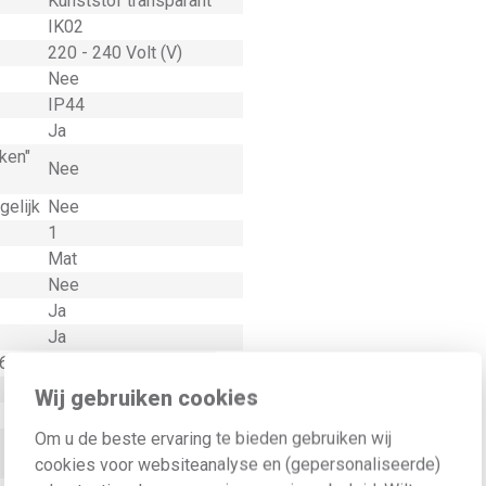
Kunststof transparant
IK02
220 - 240 Volt (V)
Nee
IP44
Ja
ken"
Nee
gelijk
Nee
1
Mat
Nee
Ja
Ja
464-1
Nee
Nee
Wij gebruiken cookies
Mediumstralend 21-40°
Om u de beste ervaring te bieden gebruiken wij
1,5 - 5 Vierkante
cookies voor websiteanalyse en (gepersonaliseerde)
millimeter (mm²)