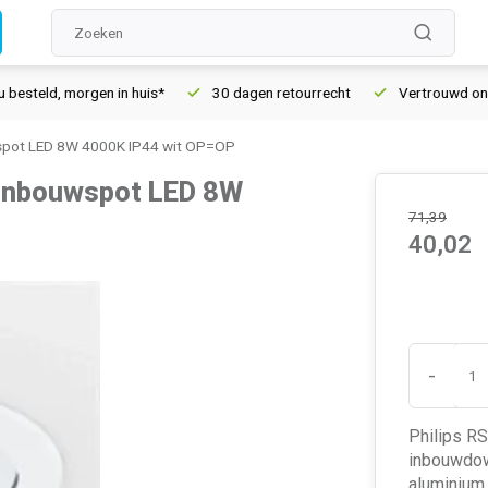
morgen in huis*
30 dagen retourrecht
Vertrouwd online sinds
spot LED 8W 4000K IP44 wit OP=OP
 inbouwspot LED 8W
71,39
40,02
-
Philips R
inbouwdown
aluminium