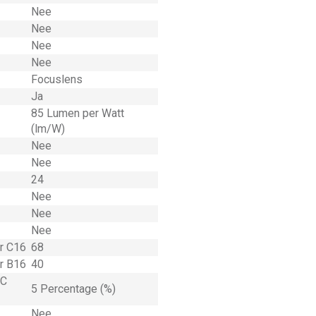
Nee
Nee
Nee
Nee
Focuslens
Ja
85 Lumen per Watt
(lm/W)
Nee
Nee
24
Nee
Nee
Nee
ar C16
68
ar B16
40
°C
5 Percentage (%)
Nee