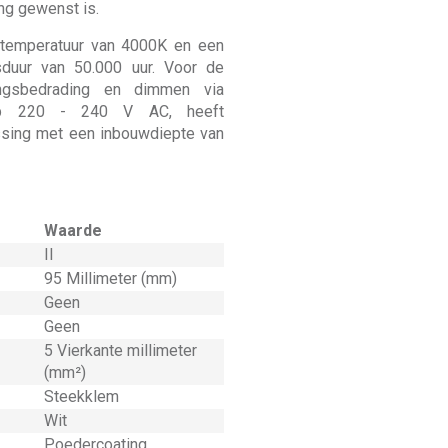
ng gewenst is.
urtemperatuur van 4000K en een
sduur van 50.000 uur. Voor de
gangsbedrading en dimmen via
 op 220 - 240 V AC, heeft
ssing met een inbouwdiepte van
Waarde
II
95 Millimeter (mm)
Geen
Geen
5 Vierkante millimeter
(mm²)
Steekklem
Wit
Poedercoating