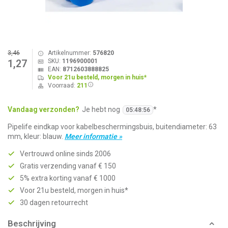
3,46
Artikelnummer:
576820
SKU:
1196900001
1,27
EAN:
8712603888825
Voor 21u besteld, morgen in huis*
Voorraad:
211
Vandaag verzonden?
Je hebt nog
*
05
:
48
:
56
Pipelife eindkap voor kabelbeschermingsbuis, buitendiameter: 63
mm, kleur: blauw.
Meer informatie »
Vertrouwd online sinds 2006
Gratis verzending vanaf € 150
5% extra korting vanaf € 1000
Voor 21u besteld, morgen in huis*
30 dagen retourrecht
Beschrijving