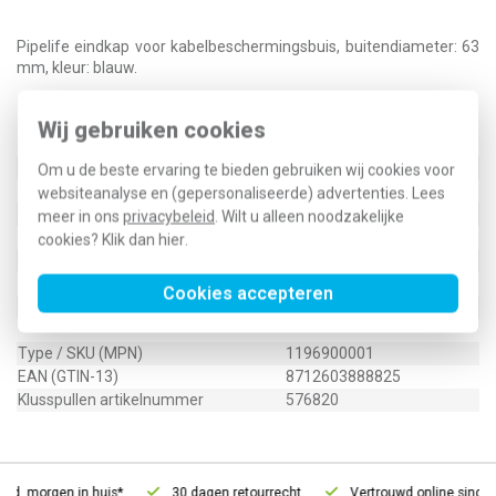
Pipelife eindkap voor kabelbeschermingsbuis, buitendiameter: 63
mm, kleur: blauw.
Technische specificaties
Wij gebruiken cookies
Specificatie
Waarde
Buitendiameter
63 Millimeter (mm)
Om u de beste ervaring te bieden gebruiken wij cookies voor
Halogeenvrij
Nee
websiteanalyse en (gepersonaliseerde) advertenties. Lees
Oppervlaktebescherming
Onbehandeld
meer in ons
privacybeleid
. Wilt u alleen noodzakelijke
Materiaal
Kunststof
cookies? Klik dan
hier
.
Nom. diameter
63 Millimeter (mm)
Oppervlakte gepolijst
Nee
Cookies accepteren
Met afdichtingsring
Nee
Type / SKU (MPN)
1196900001
EAN (GTIN-13)
8712603888825
Klusspullen artikelnummer
576820
ld, morgen in huis*
30 dagen retourrecht
Vertrouwd online sinds 2