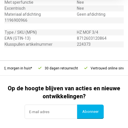
Met sperfunctie
Nee
Excentrisch
Nee
Materiaal afdichting
Geen afdichting
1196900966
Type / SKU (MPN)
HZ MOF 3/4
EAN (GTIN-13)
8712603120864
Klusspullen artikelnummer
224373
ld, morgen in huis*
30 dagen retourrecht
Vertrouwd online sinds 
Op de hoogte blijven van acties en nieuwe
ontwikkelingen?
Abonneer