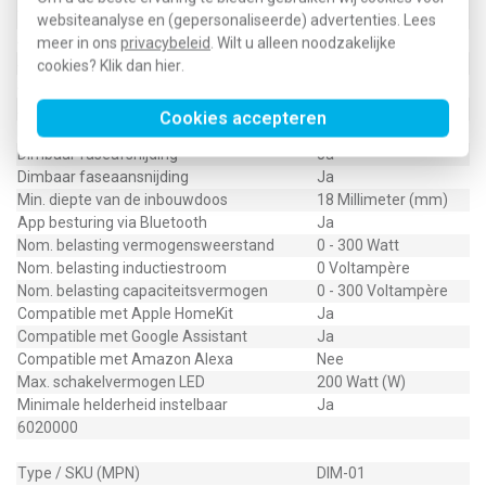
Aderdoorsnede
millimeter
websiteanalyse en (gepersonaliseerde) advertenties. Lees
Schakelmateriaalbreedte
46 Millimeter (mm)
meer in ons
privacybeleid
. Wilt u alleen noodzakelijke
Schakelmateriaalhoogte
46 Millimeter (mm)
cookies? Klik dan
hier
.
Schakelmateriaaldiepte
18 Millimeter (mm)
Aantal modules (bij modulair systeem)
1
Cookies accepteren
Met IFTTT ondersteuning
Nee
Dimbaar faseafsnijding
Ja
Dimbaar faseaansnijding
Ja
Min. diepte van de inbouwdoos
18 Millimeter (mm)
App besturing via Bluetooth
Ja
Nom. belasting vermogensweerstand
0 - 300 Watt
Nom. belasting inductiestroom
0 Voltampère
Nom. belasting capaciteitsvermogen
0 - 300 Voltampère
Compatible met Apple HomeKit
Ja
Compatible met Google Assistant
Ja
Compatible met Amazon Alexa
Nee
Max. schakelvermogen LED
200 Watt (W)
Minimale helderheid instelbaar
Ja
6020000
Type / SKU (MPN)
DIM-01