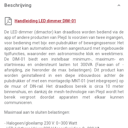
Beschrijving
Handleiding LED dimmer DIM-01
De LED dimmer (dimactor) kan draadloos worden bediend via de
app of andere producten van Plejd. Is voorzien van twee ingangen,
voor bediening met bijv. een pulsdrukker of bewegingssensor. Het
apparaat kan automatisch worden aangestuurd met ingebouwde
tijdfuncties, waaronder een astronomische klok en weektimers.
De DIM-01 biedt een instelbaar minimum-, maximum- en
startniveau en ondersteunt lasten tot 300VA (Fase-aan of -
afsnijding, zie hieronder de max. belastingen). Dit product kan
worden geïnstalleerd in een diepe inbouwdoos achter de
pulsdrukker of met een montageclip MNT-01 (niet inbegrepen) op
de muur of DIN-rail. Het draadloos bereik is circa 10 meter
binnenshuis, en dankzij de mesh-technologie van Plejd wordt het
bereik vergroot doordat apparaten met elkaar kunnen
communiceren.
Maximaal aan te sluiten belastingen:
- Halogeen/gloeilamp 230 V: 0–300 Watt