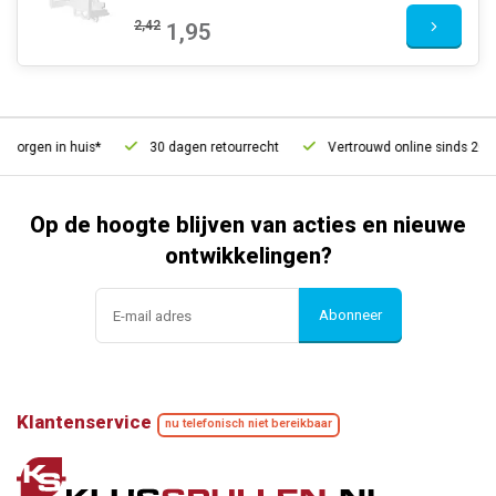
2,42
1,95
orgen in huis*
30 dagen retourrecht
Vertrouwd online sinds 2006
Op de hoogte blijven van acties en nieuwe
ontwikkelingen?
Abonneer
Klantenservice
nu telefonisch niet bereikbaar