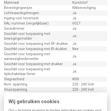
Materiaal
Kunststof
Bevestigingswijze
Klikbevestiging
Lichtwaardegeheugen
Ja
Ingang voor nevenunit
Ja
RAL-nummer (vergelijkbaar)
6027
Seriedimmer
Ja
Geschikt voor toepassing met
Ja
bewegingsmelder
Geschikt voor toepassing met RF-drukker
Ja
Geschikt voor toepassing met IR-drukker
Nee
Geschikt voor toepassing met
Ja
aanwezigheidsmelder
Geschikt voor toepassing met drukker
Ja
Geschikt voor toepassing met
Ja
tijdschakelaar/timer
Slagvastheid
IK00
Nom. spanning
220 - 240 Volt
Stuurspanning
220 - 240 Volt
Transparant
Nee
Uitvoering oppervlakte
Glanzend
Wij gebruiken cookies
Geschikt voor beschermingsgraad (IP)
IP20
Om u de beste ervaring te bieden gebruiken wij cookies voor
0,5 - 4 Vierkante