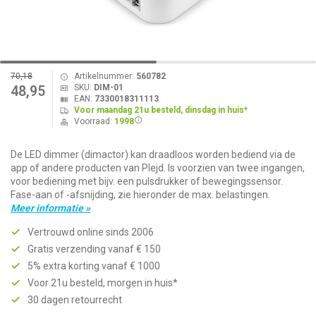
70,18
Artikelnummer:
560782
SKU:
DIM-01
48,95
EAN:
7330018311113
Voor maandag 21u besteld, dinsdag in huis*
Voorraad:
1998
De LED dimmer (dimactor) kan draadloos worden bediend via de
app of andere producten van Plejd. Is voorzien van twee ingangen,
voor bediening met bijv. een pulsdrukker of bewegingssensor.
Fase-aan of -afsnijding, zie hieronder de max. belastingen.
Meer informatie »
Vertrouwd online sinds 2006
Gratis verzending vanaf € 150
5% extra korting vanaf € 1000
Voor 21u besteld, morgen in huis*
30 dagen retourrecht