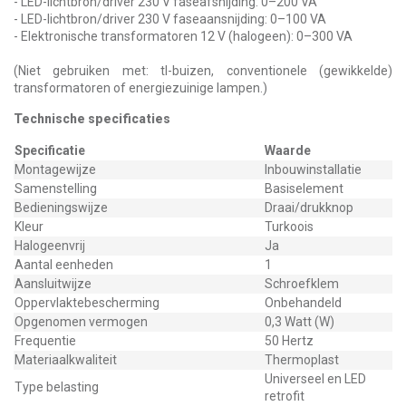
- LED-lichtbron/driver 230 V faseafsnijding: 0–200 VA
- LED-lichtbron/driver 230 V faseaansnijding: 0–100 VA
- Elektronische transformatoren 12 V (halogeen): 0–300 VA
(Niet gebruiken met: tl-buizen, conventionele (gewikkelde)
transformatoren of energiezuinige lampen.)
Technische specificaties
Specificatie
Waarde
Montagewijze
Inbouwinstallatie
Samenstelling
Basiselement
Bedieningswijze
Draai/drukknop
Kleur
Turkoois
Halogeenvrij
Ja
Aantal eenheden
1
Aansluitwijze
Schroefklem
Oppervlaktebescherming
Onbehandeld
Opgenomen vermogen
0,3 Watt (W)
Frequentie
50 Hertz
Materiaalkwaliteit
Thermoplast
Universeel en LED
Type belasting
retrofit