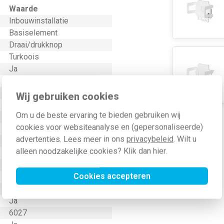
Waarde
Inbouwinstallatie
Basiselement
Draai/drukknop
Turkoois
Ja
1
Schroefklem
Wij gebruiken cookies
Onbehandeld
Om u de beste ervaring te bieden gebruiken wij
0,3 Watt (W)
cookies voor websiteanalyse en (gepersonaliseerde)
50 Hertz
advertenties. Lees meer in ons
privacybeleid
. Wilt u
Thermoplast
alleen noodzakelijke cookies? Klik dan
hier
.
Universeel en LED retrofit
Kunststof
Cookies accepteren
Klikbevestiging
Ja
Ja
6027