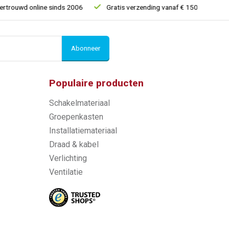
wd online sinds 2006
Gratis verzending vanaf € 150
5% extra
Abonneer
Populaire producten
Schakelmateriaal
Groepenkasten
Installatiemateriaal
Draad & kabel
Verlichting
Ventilatie