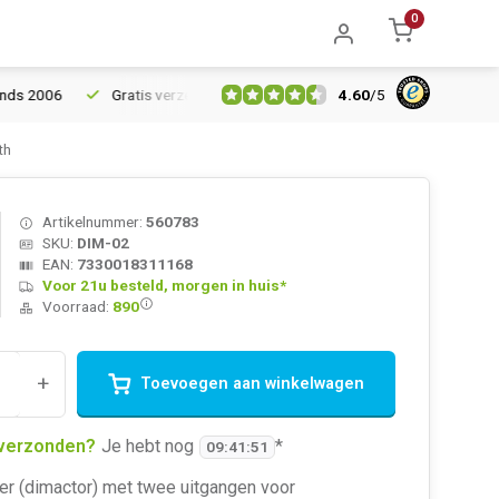
0
4.60
/
5
6
Gratis verzending vanaf € 150
5% extra korting vanaf € 100
th
Artikelnummer:
560783
SKU:
DIM-02
EAN:
7330018311168
Voor 21u besteld, morgen in huis*
Voorraad:
890
+
Toevoegen aan winkelwagen
verzonden?
Je hebt nog
*
09
:
41
:
51
r (dimactor) met twee uitgangen voor