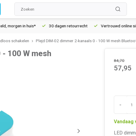
en in huis*
30 dagen retourrecht
Vertrouwd online sinds 200
adloos schakelen
Plejd DIM-02 dimmer 2-kanaals 0 - 100 W mesh Bluetoo
0 - 100 W mesh
84,70
57,95
-
Vandaag 
LED dimme