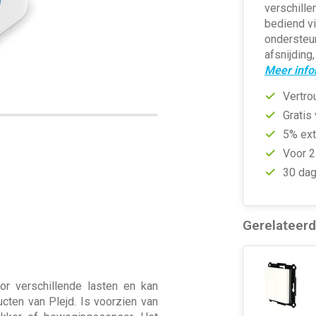
verschill
bediend vi
ondersteun
afsnijding
Meer info
Vertro
Gratis
5% ext
Voor 2
30 dag
Gerelateer
r verschillende lasten en kan
cten van Plejd. Is voorzien van