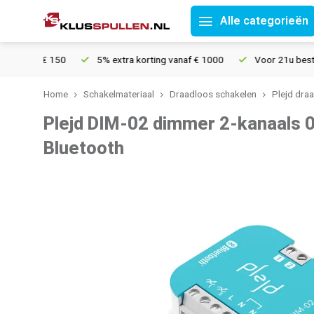
Alle categorieën
f € 150
5% extra korting vanaf € 1000
Voor 21u besteld, morg
Home
Schakelmateriaal
Draadloos schakelen
Plejd dra
Plejd DIM-02 dimmer 2-kanaals 
Bluetooth