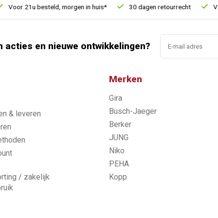
r 21u besteld, morgen in huis*
30 dagen retourrecht
Vertrou
n acties en nieuwe ontwikkelingen?
Merken
Gira
s
Busch-Jaeger
n & leveren
Berker
ren
JUNG
ethoden
Niko
ount
PEHA
rting / zakelijk
Kopp
ruik