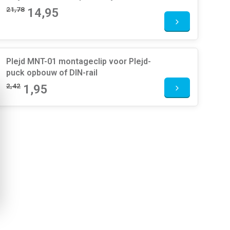
21,78
14,95
Plejd MNT-01 montageclip voor Plejd-
puck opbouw of DIN-rail
2,42
1,95