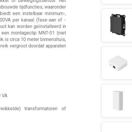
rukker of bewegingssensor. Het
ebouwde tijdfuncties, waaronder
iedt een instelbaar minimum-,
00VA per kanaal (fase-aan of -
duct kan worden geïnstalleerd in
 een montageclip MNT-01 (niet
k is circa 10 meter binnenshuis,
reik vergroot doordat apparaten
0 VA
ewikkelde) transformatoren of