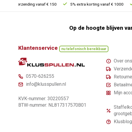
is verzending vanaf € 150
5% extra korting vanaf € 1000
Voo
Op de hoogte blijven va
Klantenservice
nu telefonisch bereikbaar
Over on
Verzende
0570-626255
Retourne
info@klusspullen.nl
Betaalm
Mijn acc
KVK-nummer: 30220557
BTW-nummer: NL817317570B01
Staffelko
grootgeb
Klusblog