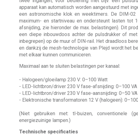
twee ingangen, voor bediening met bijv. een pulsd
apparaat kan automatisch worden aangestuurd met ing
een astronomische klok en weektimers. De DIM-02 b
maximum- en startniveau en ondersteunt lasten tot 1
afsnijding, zie hieronder de max. belastingen). Dit pro
een diepe inbouwdoos achter de pulsdrukker of met
inbegrepen) op de muur of DIN-rail. Het draadloos berei
en dankzij de mesh-technologie van Plejd wordt het be
met elkaar kunnen communiceren.
Maximaal aan te sluiten belastingen per kanaal:
- Halogeen/gloeilamp 230 V: 0–100 Watt
- LED-lichtbron/driver 230 V fase-afsnijding: 0–100 VA
- LED-lichtbron/driver 230 V fase-aansnijding: 0–50 VA
- Elektronische transformatoren 12 V (halogeen): 0–10
(Niet gebruiken met: tl-buizen, conventionele (g
energiezuinige lampen.)
Technische specificaties