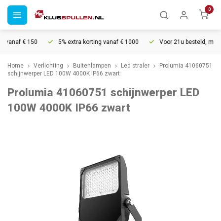
0
vanaf € 150
5% extra korting vanaf € 1000
Voor 21u besteld, morgen
Home
Verlichting
Buitenlampen
Led straler
Prolumia 41060751
schijnwerper LED 100W 4000K IP66 zwart
Prolumia 41060751 schijnwerper LED
100W 4000K IP66 zwart