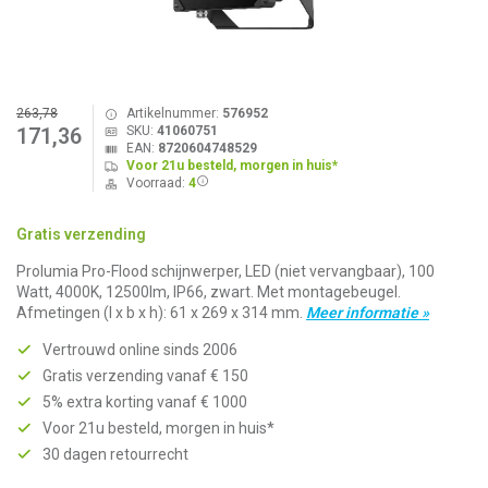
263,78
Artikelnummer:
576952
SKU:
41060751
171,36
EAN:
8720604748529
Voor 21u besteld, morgen in huis*
Voorraad:
4
Gratis verzending
Prolumia Pro-Flood schijnwerper, LED (niet vervangbaar), 100
Watt, 4000K, 12500lm, IP66, zwart. Met montagebeugel.
Afmetingen (l x b x h): 61 x 269 x 314 mm.
Meer informatie »
Vertrouwd online sinds 2006
Gratis verzending vanaf € 150
5% extra korting vanaf € 1000
Voor 21u besteld, morgen in huis*
30 dagen retourrecht