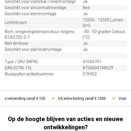
Geschikt voor voetstuk-/vloermontage
Ja
Geschikt voor stroomrailmontage
Nee
Geschikt voor klemmontage
Ja
12500 - 12500 Lumen
Lichtstroom
(lm)
Nom. omgevingstemperatuur volgens
-30 - 50 graden Celsius
IEC62722-2-1
(°C)
Niet dimbaar
Ja
Geschikt voor plafondmontage
Ja
Type / SKU (MPN)
41060751
EAN (GTIN-13)
8720604748529
Klusspullen artikelnummer
576952
tis verzending vanaf € 150
5% extra korting vanaf € 1000
Voor 21u 
Op de hoogte blijven van acties en nieuwe
ontwikkelingen?