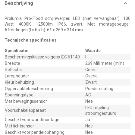
Beschrijving
Prolumia Pro-Flood schijnwerper, LED (niet vervangbaar), 100
Watt, 4000K, 12500lm, IP66, zwart. Met montagebeugel.
Afmetingen (l x b x h): 61 x 269 x 314 mm.
Technische specificaties
Specificatie
Waarde
Beschermingsklasse volgens IEC 61140
I
Breedte
269 Millimeter (mm)
Reflector
Geen
Lamphouder
Overig
Kleur behuizing
Zwart
Oppervlaktebescherming
Poedercoating
Spanningstype
AC
Met bewegingssensor
Nee
LED regeling
Voorschakelapparaat
stroomgestuurd
Geschikt voor wandmontage
Ja
Met lichtsensor
Nee
Geschikt voor pendelophanging
Nee