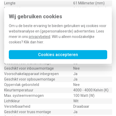
Lengte
61 Millimeter (mm)
Hoogte/diepte
314 Millimeter (mm)
Materiaal behuizing
Aluminium
Wij gebruiken cookies
Lamptype
LED niet uitwisselbaar
Lichtuittrede
Direct
Om u de beste ervaring te bieden gebruiken wij cookies voor
Lichtverdeling
Asymmetrisch
websiteanalyse en (gepersonaliseerde) advertenties. Lees
Materiaal afdekking
Glas transparant
meer in ons
privacybeleid
. Wilt u alleen noodzakelijke
Nom. spanning
220 - 240 Volt (V)
cookies? Klik dan
hier
.
Beschermingsgraad (IP)
IP66
Met lichtbron
Ja
Cookies accepteren
Geschikt voor aantal lichtbronnen
1
Geschikt voor wandmontage
Ja
Geschikt voor inbouwmontage
Nee
Voorschakelapparaat inbegrepen
Ja
Geschikt voor opbouwmontage
Ja
Oppervlak geborsteld
Nee
Kleurtemperatuur
4000 - 4000 Kelvin (K)
Max. systeemvermogen
100 Watt (W)
Lichtkleur
Wit
Verstelbaarheid
Draaibaar
Geschikt voor truss montage
Ja