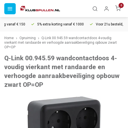
0
ng vanaf € 150
5% extra korting vanaf € 1000
Voor 21u besteld, morg
Home
Opruiming
Q-Link 00.945.59 wandcontactdoos 4-voudig
vierkant met randaarde en verhoogde aanraakbeveiliging opbouw zwart
OP=OP
Q-Link 00.945.59 wandcontactdoos 4-
voudig vierkant met randaarde en
verhoogde aanraakbeveiliging opbouw
zwart OP=OP