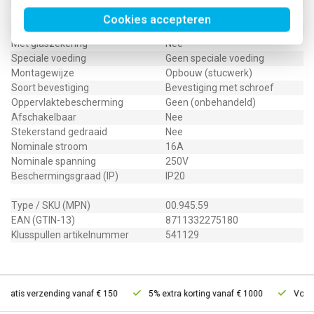
Overspanningsbeveiliging
Nee
Cookies accepteren
Foutstroombeveiliging
Nee
Met glaszekering
Nee
Speciale voeding
Geen speciale voeding
Montagewijze
Opbouw (stucwerk)
Soort bevestiging
Bevestiging met schroef
Oppervlaktebescherming
Geen (onbehandeld)
Afschakelbaar
Nee
Stekerstand gedraaid
Nee
Nominale stroom
16A
Nominale spanning
250V
Beschermingsgraad (IP)
IP20
Type / SKU (MPN)
00.945.59
EAN (GTIN-13)
8711332275180
Klusspullen artikelnummer
541129
ratis verzending vanaf € 150
5% extra korting vanaf € 1000
Voor 2