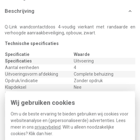
Beschrijving
Q-Link wandcontactdoos 4-voudig vierkant met randaarde en
verhoogde aanraakbeveiliging, opbouw, zwart.
Technische specificaties
Specificatie
Waarde
Specificaties
Uitvoering
Aantal eenheden
4
Uitvoeringsvorm afdekking
Complete behuizing
Opdruk/indicatie
Zonder opdruk
Klapdeksel
Nee
Met kinderbeveiliging
Nee
Tekstveld/beschrijvingsvlak
Nee
Wij gebruiken cookies
Kleur
Zwart
RAL-Nummer
9005
Om u de beste ervaring te bieden gebruiken wij cookies voor
Materiaal
Kunststof
websiteanalyse en (gepersonaliseerde) advertenties. Lees
Afsluitbaar
Nee
meer in ons
privacybeleid
. Wilt u alleen noodzakelijke
Uitwerpmechanisme
Nee
cookies? Klik dan
hier
.
Met verlichting
Nee