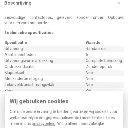
Beschrijving
Zesvoudige contactdoos, geleverd zonder snoer. Opbouw,
voorzien van randaarde.
Technische specificaties
Specificatie
Waarde
Uitvoering
Randaarde
Aantal eenheden
6
Uitvoeringsvorm afdekking
Complete behuizing
Opdruk/indicatie
Zonder opdruk
Klapdeksel
Nee
Met kinderbeveiliging
Nee
Tekstveld/beschrijvingsvlak
Nee
Kleur
Wit
Materiaal
Kunststof
Wij gebruiken cookies
Afsluitbaar
Nee
Uitwerpmechanisme
Nee
Om u de beste ervaring te bieden gebruiken wij cookies voor
Met verlichting
Nee
websiteanalyse en (gepersonaliseerde) advertenties. Lees
Overspanningsbeveiliging
Nee
meer in ons
privacybeleid
. Wilt u alleen noodzakelijke
Foutstroombeveiliging
Nee