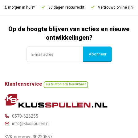
ld, morgen in huis*
30 dagen retourrecht
Vertrouwd online sinds 2
Op de hoogte blijven van acties en nieuwe
ontwikkelingen?
Abonneer
Klantenservice
nu telefonisch bereikbaar
0570-626255
info@klusspullen.nl
KVK-nummer: 30220557