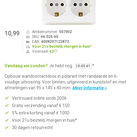
Artikelnummer:
507902
10,99
SKU:
66.026.60
EAN:
4008297123873
Voor 21u besteld, morgen in huis*
Voorraad:
62
Vandaag verzonden?
Je hebt nog
*
10
:
45
:
41
Opbouw wandcontactdoos in polarwit met randaarde en 6-
voudige uitvoering. Voor binnen, uitgevoerd in kunststof en met
afmetingen van 95 x 145 x 40 mm.
Meer informatie »
Vertrouwd online sinds 2006
Gratis verzending vanaf € 150
5% extra korting vanaf € 1000
Voor 21u besteld, morgen in huis*
30 dagen retourrecht