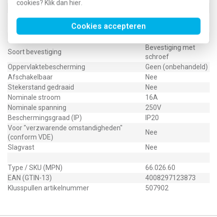
cookies? Klik dan
hier
.
Met glaszekering
Nee
Geen speciale
Speciale voeding
Cookies accepteren
voeding
Montagewijze
Opbouw (stucwerk)
Bevestiging met
Soort bevestiging
schroef
Oppervlaktebescherming
Geen (onbehandeld)
Afschakelbaar
Nee
Stekerstand gedraaid
Nee
Nominale stroom
16A
Nominale spanning
250V
Beschermingsgraad (IP)
IP20
Voor "verzwarende omstandigheden"
Nee
(conform VDE)
Slagvast
Nee
Type / SKU (MPN)
66.026.60
EAN (GTIN-13)
4008297123873
Klusspullen artikelnummer
507902