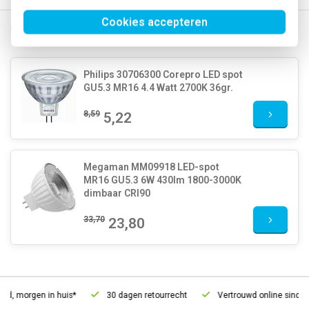
Cookies accepteren
Gerelateerde producten
Philips 30706300 Corepro LED spot
GU5.3 MR16 4.4 Watt 2700K 36gr.
8,59
5,22
Megaman MM09918 LED-spot
MR16 GU5.3 6W 430lm 1800-3000K
dimbaar CRI90
33,70
23,80
d, morgen in huis*
30 dagen retourrecht
Vertrouwd online sinds 2