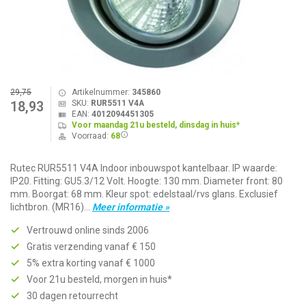
29,75
Artikelnummer:
345860
SKU:
RUR5511 V4A
18,93
EAN:
4012094451305
Voor maandag 21u besteld, dinsdag in huis*
Voorraad:
68
Rutec RUR5511 V4A Indoor inbouwspot kantelbaar. IP waarde:
IP20. Fitting: GU5.3/12 Volt. Hoogte: 130 mm. Diameter front: 80
mm. Boorgat: 68 mm. Kleur spot: edelstaal/rvs glans. Exclusief
lichtbron. (MR16)...
Meer informatie »
Vertrouwd online sinds 2006
Gratis verzending vanaf € 150
5% extra korting vanaf € 1000
Voor 21u besteld, morgen in huis*
30 dagen retourrecht