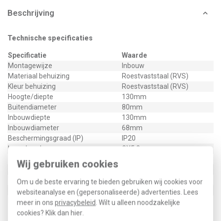
Beschrijving
Technische specificaties
Specificatie
Waarde
Montagewijze
Inbouw
Materiaal behuizing
Roestvaststaal (RVS)
Kleur behuizing
Roestvaststaal (RVS)
Hoogte/diepte
130mm
Buitendiameter
80mm
Inbouwdiepte
130mm
Inbouwdiameter
68mm
Beschermingsgraad (IP)
IP20
Lamphouder
GX5,3
RUR5511V4A
Wij gebruiken cookies
Type / SKU (MPN)
RUR5511 V4A
Om u de beste ervaring te bieden gebruiken wij cookies voor
EAN (GTIN-13)
4012094451305
websiteanalyse en (gepersonaliseerde) advertenties. Lees
Klusspullen artikelnummer
345860
meer in ons
privacybeleid
. Wilt u alleen noodzakelijke
cookies? Klik dan
hier
.