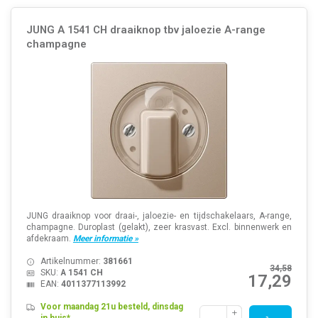
JUNG A 1541 CH draaiknop tbv jaloezie A-range
champagne
JUNG draaiknop voor draai-, jaloezie- en tijdschakelaars, A-range,
champagne. Duroplast (gelakt), zeer krasvast. Excl. binnenwerk en
afdekraam.
Meer informatie »
Artikelnummer:
381661
34,58
SKU:
A 1541 CH
17,29
EAN:
4011377113992
Voor maandag 21u besteld, dinsdag