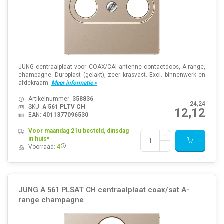
JUNG centraalplaat voor COAX/CAI antenne contactdoos, A-range,
champagne. Duroplast (gelakt), zeer krasvast. Excl. binnenwerk en
afdekraam.
Meer informatie »
Artikelnummer:
358836
24,24
SKU:
A 561 PLTV CH
12,12
EAN:
4011377096530
Voor maandag 21u besteld, dinsdag
in huis*
Voorraad:
4
JUNG A 561 PLSAT CH centraalplaat coax/sat A-
range champagne