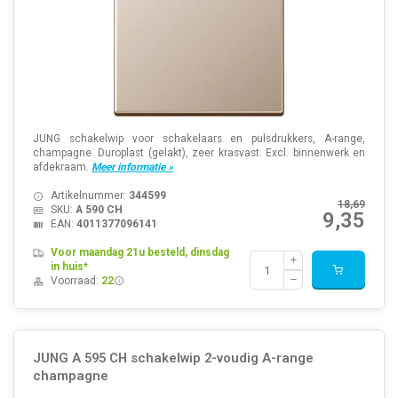
JUNG schakelwip voor schakelaars en pulsdrukkers, A-range,
champagne. Duroplast (gelakt), zeer krasvast. Excl. binnenwerk en
afdekraam.
Meer informatie »
Artikelnummer:
344599
18,69
SKU:
A 590 CH
9,35
EAN:
4011377096141
Voor maandag 21u besteld, dinsdag
in huis*
Voorraad:
22
JUNG A 595 CH schakelwip 2-voudig A-range
champagne