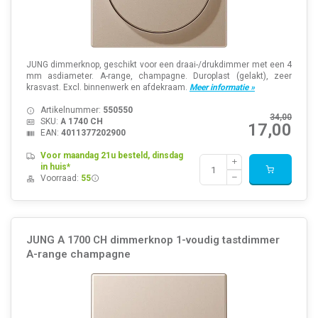
JUNG dimmerknop, geschikt voor een draai-/drukdimmer met een 4
mm asdiameter. A-range, champagne. Duroplast (gelakt), zeer
krasvast. Excl. binnenwerk en afdekraam.
Meer informatie »
Artikelnummer:
550550
34,00
SKU:
A 1740 CH
17,00
EAN:
4011377202900
Voor maandag 21u besteld, dinsdag
in huis*
Voorraad:
55
JUNG A 1700 CH dimmerknop 1-voudig tastdimmer
A-range champagne