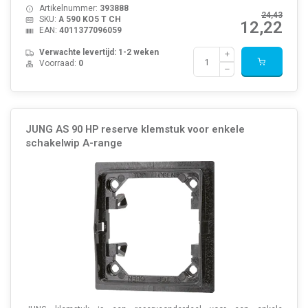
Artikelnummer:
393888
24,43
SKU:
A 590 KO5 T CH
12,22
EAN:
4011377096059
Verwachte levertijd: 1-2 weken
Voorraad:
0
JUNG AS 90 HP reserve klemstuk voor enkele
schakelwip A-range