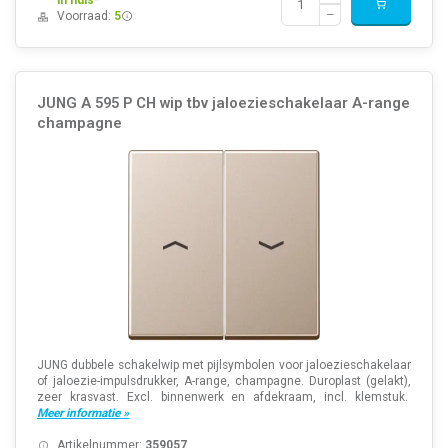
in huis*
Voorraad:
5
JUNG A 595 P CH wip tbv jaloezieschakelaar A-range
champagne
JUNG dubbele schakelwip met pijlsymbolen voor jaloezieschakelaar
of jaloezie-impulsdrukker, A-range, champagne. Duroplast (gelakt),
zeer krasvast. Excl. binnenwerk en afdekraam, incl. klemstuk.
Meer informatie »
Artikelnummer:
359057