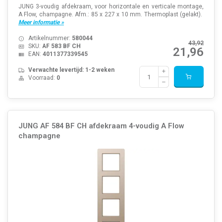
JUNG 3-voudig afdekraam, voor horizontale en verticale montage,
A Flow, champagne. Afm.: 85 x 227 x 10 mm. Thermoplast (gelakt).
Meer informatie »
Artikelnummer:
580044
43,92
SKU:
AF 583 BF CH
21,96
EAN:
4011377339545
Verwachte levertijd: 1-2 weken
Voorraad:
0
JUNG AF 584 BF CH afdekraam 4-voudig A Flow
champagne