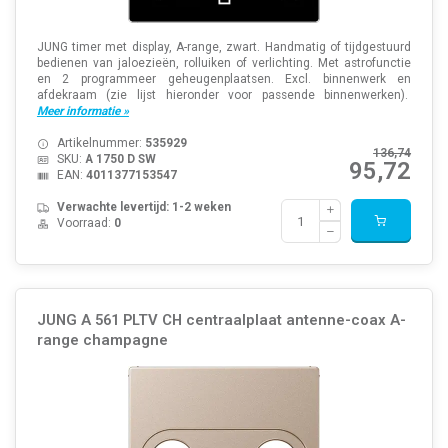
JUNG timer met display, A-range, zwart. Handmatig of tijdgestuurd
bedienen van jaloezieën, rolluiken of verlichting. Met astrofunctie
en 2 programmeer geheugenplaatsen. Excl. binnenwerk en
afdekraam (zie lijst hieronder voor passende binnenwerken).
Meer informatie »
Artikelnummer:
535929
136,74
SKU:
A 1750 D SW
95,72
EAN:
4011377153547
Verwachte levertijd: 1-2 weken
Voorraad:
0
JUNG A 561 PLTV CH centraalplaat antenne-coax A-
range champagne