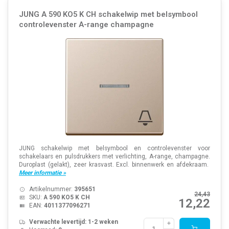
JUNG A 590 KO5 K CH schakelwip met belsymbool
controlevenster A-range champagne
JUNG schakelwip met belsymbool en controlevenster voor
schakelaars en pulsdrukkers met verlichting, A-range, champagne.
Duroplast (gelakt), zeer krasvast. Excl. binnenwerk en afdekraam.
Meer informatie »
Artikelnummer:
395651
24,43
SKU:
A 590 KO5 K CH
12,22
EAN:
4011377096271
Verwachte levertijd: 1-2 weken