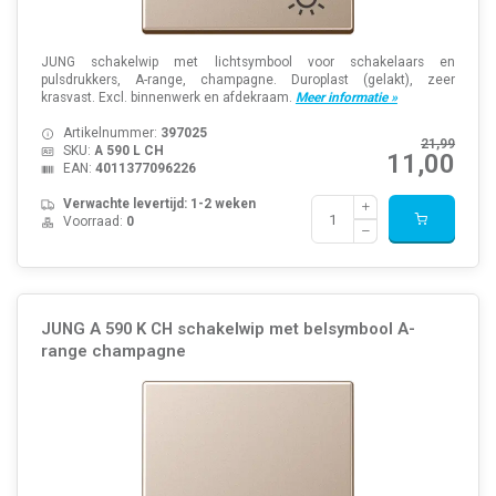
JUNG schakelwip met lichtsymbool voor schakelaars en
pulsdrukkers, A-range, champagne. Duroplast (gelakt), zeer
krasvast. Excl. binnenwerk en afdekraam.
Meer informatie »
Artikelnummer:
397025
21,99
SKU:
A 590 L CH
11,00
EAN:
4011377096226
Verwachte levertijd: 1-2 weken
Voorraad:
0
JUNG A 590 K CH schakelwip met belsymbool A-
range champagne