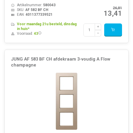
Artikelnummer:
580043
26,81
SKU:
AF 582 BF CH
13,41
EAN:
4011377339521
Voor maandag 21u besteld, dinsdag
in huis*
Voorraad:
43
JUNG AF 583 BF CH afdekraam 3-voudig A Flow
champagne