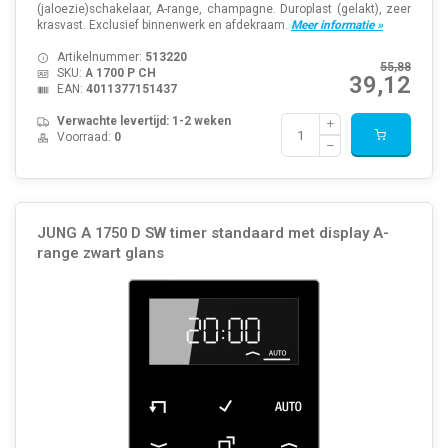
(jaloezie)schakelaar, A-range, champagne. Duroplast (gelakt), zeer
krasvast. Exclusief binnenwerk en afdekraam.
Meer informatie »
Artikelnummer:
513220
55,88
SKU:
A 1700 P CH
39,12
EAN:
4011377151437
Verwachte levertijd: 1-2 weken
Voorraad:
0
JUNG A 1750 D SW timer standaard met display A-
range zwart glans