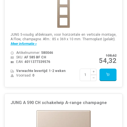
JUNG 5-voudig afdekraam, voor horizontale en verticale montage,
A Flow, champagne. Afm.: 85 x 369 x 10 mm. Thermoplast (gelakt).
Meer informatie »
Artikelnummer:
580046
108,62
SKU:
AF 585 BF CH
54,32
EAN:
4011377339576
Verwachte levertijd: 1-2 weken
Voorraad:
0
JUNG A 590 CH schakelwip A-range champagne