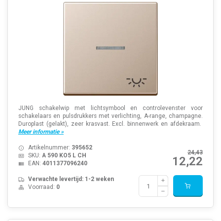
JUNG schakelwip met lichtsymbool en controlevenster voor
schakelaars en pulsdrukkers met verlichting, A-range, champagne.
Duroplast (gelakt), zeer krasvast. Excl. binnenwerk en afdekraam.
Meer informatie »
Artikelnummer:
395652
24,43
SKU:
A 590 KO5 L CH
12,22
EAN:
4011377096240
Verwachte levertijd: 1-2 weken
Voorraad:
0