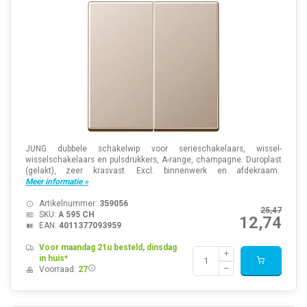
JUNG dubbele schakelwip voor serieschakelaars, wissel-
wisselschakelaars en pulsdrukkers, A-range, champagne. Duroplast
(gelakt), zeer krasvast. Excl. binnenwerk en afdekraam.
Meer informatie »
Artikelnummer:
359056
25,47
SKU:
A 595 CH
12,74
EAN:
4011377093959
Voor maandag 21u besteld, dinsdag
in huis*
Voorraad:
27