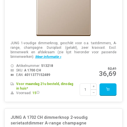
JUNG 1-voudige dimmerknop, geschikt voor o.a. tastdimmers, A-
range, champagne. Duroplast (gelakt), zeer krasvast. Excl.
binnenwerk en afdekraam (zie lijst hieronder voor passende
binnenwerken).
Meer informatie »
Artikelnummer:
513218
52,41
SKU:
A 1700 CH
36,69
EAN:
4011377152489
Voor maandag 21u besteld, dinsdag
in huis*
Voorraad:
15
JUNG A 1702 CH dimmerknop 2-voudig
serietastdimmer A-range champagne