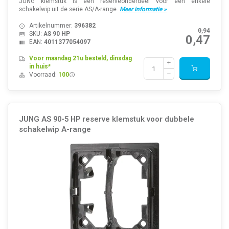
JUNG klemstuk is een reserveonderdeel voor een enkele
schakelwip uit de serie AS/A-range.
Meer informatie »
Artikelnummer:
396382
0,94
SKU:
AS 90 HP
0,47
EAN:
4011377054097
Voor maandag 21u besteld, dinsdag
in huis*
Voorraad:
100
JUNG AS 90-5 HP reserve klemstuk voor dubbele
schakelwip A-range