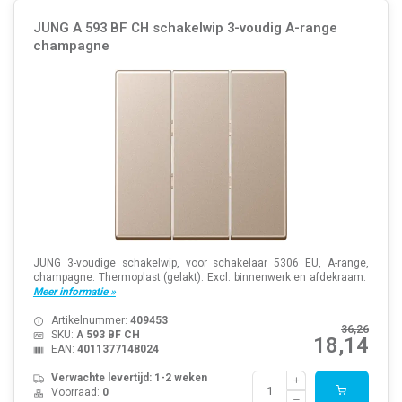
JUNG A 593 BF CH schakelwip 3-voudig A-range
champagne
JUNG 3-voudige schakelwip, voor schakelaar 5306 EU, A-range,
champagne. Thermoplast (gelakt). Excl. binnenwerk en afdekraam.
Meer informatie »
Artikelnummer:
409453
36,26
SKU:
A 593 BF CH
18,14
EAN:
4011377148024
Verwachte levertijd: 1-2 weken
Voorraad:
0