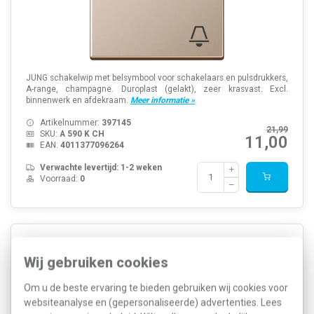
JUNG schakelwip met belsymbool voor schakelaars en pulsdrukkers,
A-range, champagne. Duroplast (gelakt), zeer krasvast. Excl.
binnenwerk en afdekraam.
Meer informatie »
Artikelnummer:
397145
21,99
SKU:
A 590 K CH
11,00
EAN:
4011377096264
Verwachte levertijd: 1-2 weken
Voorraad:
0
JUNG A 590 T CH schakelwip met sleutelsymbool A-
range champagne
Wij gebruiken cookies
Om u de beste ervaring te bieden gebruiken wij cookies voor
websiteanalyse en (gepersonaliseerde) advertenties. Lees