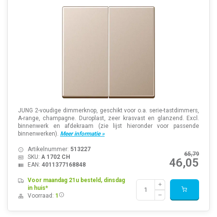
JUNG 2-voudige dimmerknop, geschikt voor o.a. serie-tastdimmers,
A-range, champagne. Duroplast, zeer krasvast en glanzend. Excl.
binnenwerk en afdekraam (zie lijst hieronder voor passende
binnenwerken).
Meer informatie »
Artikelnummer:
513227
65,79
SKU:
A 1702 CH
46,05
EAN:
4011377168848
Voor maandag 21u besteld, dinsdag
in huis*
Voorraad:
1