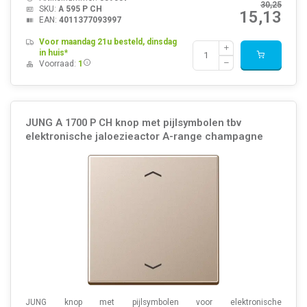
30,25
SKU:
A 595 P CH
15,13
EAN:
4011377093997
Voor maandag 21u besteld, dinsdag
in huis*
Voorraad:
1
JUNG A 1700 P CH knop met pijlsymbolen tbv
elektronische jaloezieactor A-range champagne
JUNG knop met pijlsymbolen voor elektronische