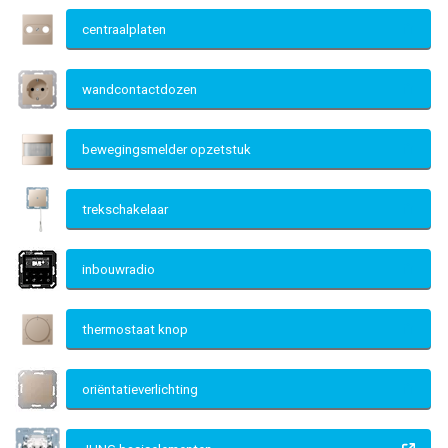
centraalplaten
wandcontactdozen
bewegingsmelder opzetstuk
trekschakelaar
inbouwradio
thermostaat knop
oriëntatieverlichting