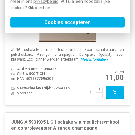
meer in ons
privacybeleid
. Wilt u alleen noodzakelijke
cookies? Klik dan
hier
.
Cookies accepteren
JUNG schakelwip met sleutelsymbool voor schakelaars en
pulsdrukkers, A-range, champagne. Duroplast (gelakt), zeer
krasvast. Excl. binnenwerk en afdekraam.
Meer informatie »
Artikelnummer:
396428
21,99
SKU:
A 590 T CH
11,00
EAN:
4011377096301
Verwachte levertijd: 1-2 weken
Voorraad:
0
JUNG A 590 KO5 L CH schakelwip met lichtsymbool
en controlevenster A-range champagne