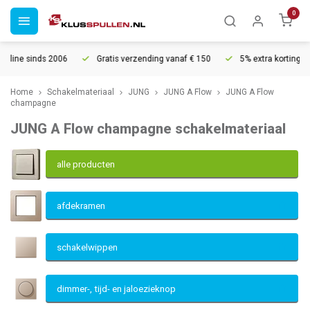
0
Gratis verzending vanaf € 150
5% extra korting vanaf € 1000
Home
Schakelmateriaal
JUNG
JUNG A Flow
JUNG A Flow
champagne
JUNG A Flow champagne schakelmateriaal
alle producten
afdekramen
schakelwippen
dimmer-, tijd- en jaloezieknop