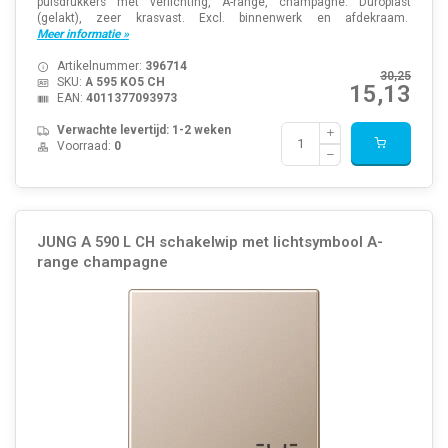
pulsdrukkers met verlichting, A-range, champagne. Duroplast
(gelakt), zeer krasvast. Excl. binnenwerk en afdekraam.
Meer informatie »
Artikelnummer:
396714
30,25
SKU:
A 595 KO5 CH
15,13
EAN:
4011377093973
Verwachte levertijd: 1-2 weken
Voorraad:
0
JUNG A 590 L CH schakelwip met lichtsymbool A-
range champagne