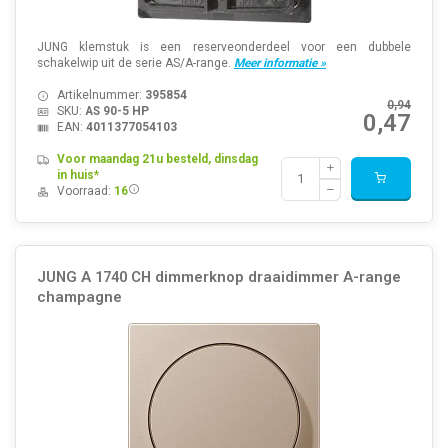
JUNG klemstuk is een reserveonderdeel voor een dubbele
schakelwip uit de serie AS/A-range.
Meer informatie »
Artikelnummer:
395854
0,94
SKU:
AS 90-5 HP
0,47
EAN:
4011377054103
Voor maandag 21u besteld, dinsdag
in huis*
Voorraad:
16
JUNG A 1740 CH dimmerknop draaidimmer A-range
champagne