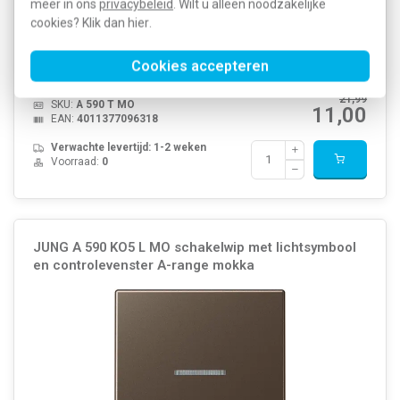
meer in ons
privacybeleid
. Wilt u alleen noodzakelijke
cookies? Klik dan
hier
.
JUNG schakelwip met sleutelsymbool voor schakelaars en
pulsdrukkers, A-range, mokka. Duroplast (gelakt), zeer krasvast.
Excl. binnenwerk en afdekraam.
Meer informatie »
Cookies accepteren
Artikelnummer:
396437
21,99
SKU:
A 590 T MO
11,00
EAN:
4011377096318
Verwachte levertijd: 1-2 weken
Voorraad:
0
JUNG A 590 KO5 L MO schakelwip met lichtsymbool
en controlevenster A-range mokka