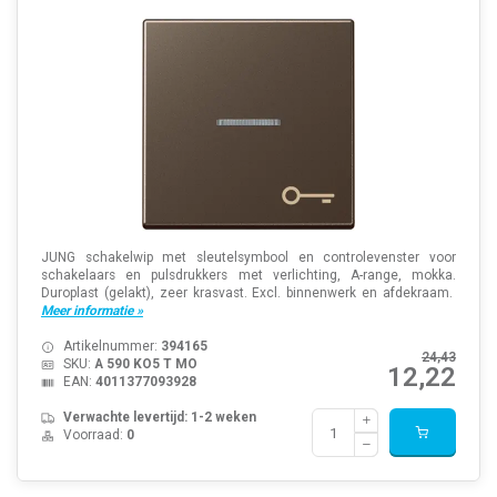
JUNG schakelwip met sleutelsymbool en controlevenster voor
schakelaars en pulsdrukkers met verlichting, A-range, mokka.
Duroplast (gelakt), zeer krasvast. Excl. binnenwerk en afdekraam.
Meer informatie »
Artikelnummer:
394165
24,43
SKU:
A 590 KO5 T MO
12,22
EAN:
4011377093928
Verwachte levertijd: 1-2 weken
Voorraad:
0