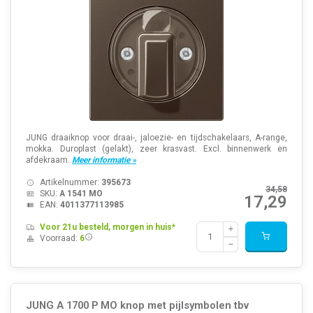
JUNG draaiknop voor draai-, jaloezie- en tijdschakelaars, A-range,
mokka. Duroplast (gelakt), zeer krasvast. Excl. binnenwerk en
afdekraam.
Meer informatie »
Artikelnummer:
395673
34,58
SKU:
A 1541 MO
17,29
EAN:
4011377113985
Voor 21u besteld, morgen in huis*
Voorraad:
6
JUNG A 1700 P MO knop met pijlsymbolen tbv