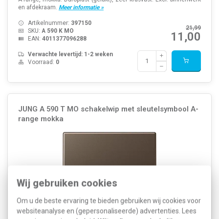
en afdekraam.
Meer informatie »
Artikelnummer:
397150
21,99
SKU:
A 590 K MO
11,00
EAN:
4011377096288
Verwachte levertijd: 1-2 weken
Voorraad:
0
JUNG A 590 T MO schakelwip met sleutelsymbool A-
range mokka
Wij gebruiken cookies
Om u de beste ervaring te bieden gebruiken wij cookies voor
websiteanalyse en (gepersonaliseerde) advertenties. Lees