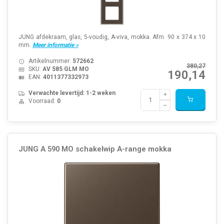
JUNG afdekraam, glas, 5-voudig, A-viva, mokka. Afm. 90 x 374 x 10
mm.
Meer informatie »
Artikelnummer:
572662
380,27
SKU:
AV 585 GLM MO
190,14
EAN:
4011377332973
Verwachte levertijd: 1-2 weken
Voorraad:
0
JUNG A 590 MO schakelwip A-range mokka