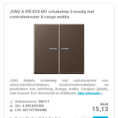
JUNG A 595 KO5 MO schakelwip 2-voudig met
controlevenster A-range mokka
JUNG dubbele schakelwip met controlevenster voor
serie(controle)schakelaars, wissel-wisselschakelaars en
pulsdrukkers met verlichting, A-range, mokka. Duroplast (gelakt),
zeer krasvast. Excl. binnenwerk en afdekraam.
Meer informatie »
Artikelnummer:
396717
30,25
SKU:
A 595 KO5 MO
15,13
EAN:
4011377093980