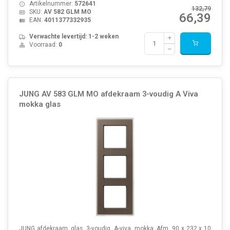
Artikelnummer:
572641
132,79
SKU:
AV 582 GLM MO
66,39
EAN:
4011377332935
Verwachte levertijd: 1-2 weken
Voorraad:
0
JUNG AV 583 GLM MO afdekraam 3-voudig A Viva
mokka glas
JUNG afdekraam, glas, 3-voudig, A-viva, mokka. Afm. 90 x 232 x 10