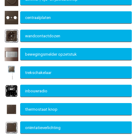
centraalplaten
wandcontactdozen
bewegingsmelder opzetstuk
trekschakelaar
inbouwradio
thermostaat knop
oriëntatieverlichting