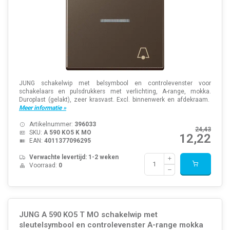
JUNG schakelwip met belsymbool en controlevenster voor
schakelaars en pulsdrukkers met verlichting, A-range, mokka.
Duroplast (gelakt), zeer krasvast. Excl. binnenwerk en afdekraam.
Meer informatie »
Artikelnummer:
396033
24,43
SKU:
A 590 KO5 K MO
12,22
EAN:
4011377096295
Verwachte levertijd: 1-2 weken
Voorraad:
0
JUNG A 590 KO5 T MO schakelwip met
sleutelsymbool en controlevenster A-range mokka