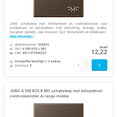
JUNG schakelwip met lichtsymbool en controlevenster voor
schakelaars en pulsdrukkers met verlichting, A-range, mokka.
Duroplast (gelakt), zeer krasvast. Excl. binnenwerk en afdekraam.
Meer informatie »
Artikelnummer:
395653
24,43
SKU:
A 590 KO5 L MO
12,22
EAN:
4011377096257
Verwachte levertijd: 1-2 weken
Voorraad:
0
JUNG A 590 KO5 K MO schakelwip met belsymbool
controlevenster A-range mokka