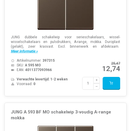
JUNG dubbele schakelwip voor serieschakelaars, wissel-
wisselschakelaars en pulsdrukkers, A-range, mokka. Duroplast
(gelakt), zeer krasvast. Excl. binnenwerk en afdekraam.
Meer informatie »
Artikelnummer:
397315
25,47
SKU:
A 595 MO
12,74
EAN:
4011377093966
Verwachte levertijd: 1-2 weken
Voorraad:
0
JUNG A 593 BF MO schakelwip 3-voudig A-range
mokka