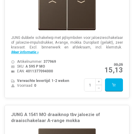
JUNG dubbele schakelwip met pijlsymbolen voor jaloezieschakelaar
of jaloezie-impulsdrukker, A-range, mokka. Duroplast (gelakt), zeer
krasvast. Excl. binnenwerk en afdekraam, incl. klemstuk.
Meer informatie »
Artikelnummer:
377969
30,25
SKU:
A 595 P MO
15,13
EAN:
4011377094000
Verwachte levertijd: 1-2 weken
Voorraad:
0
JUNG A 1541 MO draaiknop tbv jaloezie of
draaischakelaar A-range mokka