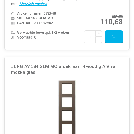
mm.
Meer informatie »
Artikelnummer:
572648
221,36
SKU:
AV 583 GLM MO
110,68
EAN:
4011377332942
Verwachte levertijd: 1-2 weken
Voorraad:
0
JUNG AV 584 GLM MO afdekraam 4-voudig A Viva
mokka glas