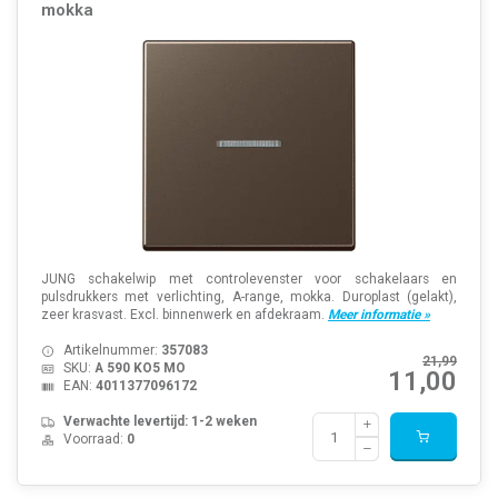
mokka
JUNG schakelwip met controlevenster voor schakelaars en
pulsdrukkers met verlichting, A-range, mokka. Duroplast (gelakt),
zeer krasvast. Excl. binnenwerk en afdekraam.
Meer informatie »
Artikelnummer:
357083
21,99
SKU:
A 590 KO5 MO
11,00
EAN:
4011377096172
Verwachte levertijd: 1-2 weken
Voorraad:
0