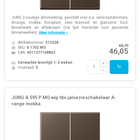
JUNG 2-voudige dimmerknop, geschikt voor o.a. serie-tastdimmers,
A-range, mokka. Duroplast, zeer krasvast en glanzend. Excl.
binnenwerk en afdekraam (zie lijst hieronder voor passende
binnenwerken).
Meer informatie »
Artikelnummer:
513228
65,79
SKU:
A 1702 MO
46,05
EAN:
4011377168862
Verwachte levertijd: 1-2 weken
Voorraad:
0
JUNG A 595 P MO wip tbv jaloezieschakelaar A-
range mokka