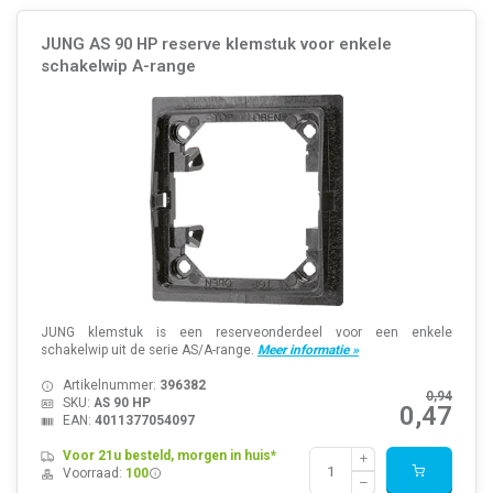
JUNG AS 90 HP reserve klemstuk voor enkele
schakelwip A-range
JUNG klemstuk is een reserveonderdeel voor een enkele
schakelwip uit de serie AS/A-range.
Meer informatie »
Artikelnummer:
396382
0,94
SKU:
AS 90 HP
0,47
EAN:
4011377054097
Voor 21u besteld, morgen in huis*
Voorraad:
100