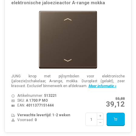
elektronische jaloezieactor A-range mokka
JUNG knop met pijlsymbolen voor elektronische
(jaloezie)schakelaar, A-range, mokka. Duroplast (gelakt), zeer
krasvast. Exclusief binnenwerk en afdekraam.
Meer informatie »
Artikelnummer:
513221
55,88
SKU:
A 1700 P MO
39,12
EAN:
4011377151444
Verwachte levertijd: 1-2 weken
Voorraad:
0