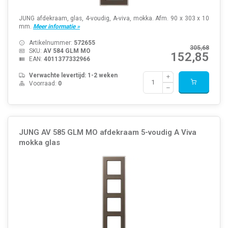
JUNG afdekraam, glas, 4-voudig, A-viva, mokka. Afm. 90 x 303 x 10
mm.
Meer informatie »
Artikelnummer:
572655
305,68
SKU:
AV 584 GLM MO
152,85
EAN:
4011377332966
Verwachte levertijd: 1-2 weken
Voorraad:
0
JUNG AV 585 GLM MO afdekraam 5-voudig A Viva
mokka glas