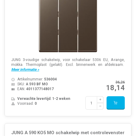
JUNG 3-voudige schakelwip, voor schakelaar 5306 EU, A-range,
mokka. Thermoplast (gelakt). Excl. binnenwerk en afdekraam.
Meer informatie »
Artikelnummer:
536004
36,26
SKU:
A 593 BF MO
18,14
EAN:
4011377148017
Verwachte levertijd: 1-2 weken
Voorraad:
0
JUNG A 590 KO5 MO schakelwip met controlevenster