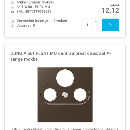
Artikelnummer:
354396
24,24
SKU:
A 561 PLTV MO
12,12
EAN:
4011377096547
Verwachte levertijd: 1-2 weken
Voorraad:
0
JUNG A 561 PLSAT MO centraalplaat coax/sat A-
range mokka
JUNG centraalplaat voor SAT/TV antenne contactdoos, A-range,