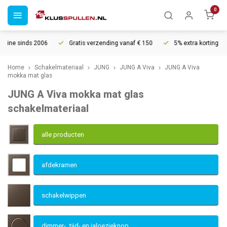
0
Gratis verzending vanaf € 150
5% extra korting vanaf € 1000
V
Home
Schakelmateriaal
JUNG
JUNG A Viva
JUNG A Viva
mokka mat glas
JUNG A Viva mokka mat glas
schakelmateriaal
alle producten
afdekramen
schakelwippen
dimmer-, tijd- en jaloezieknop