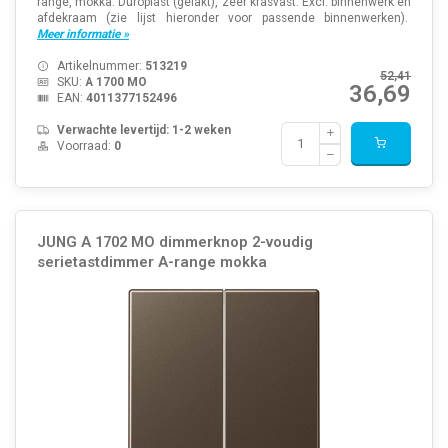
range, mokka. Duroplast (gelakt), zeer krasvast. Excl. binnenwerk en
afdekraam (zie lijst hieronder voor passende binnenwerken).
Meer informatie »
Artikelnummer:
513219
52,41
SKU:
A 1700 MO
36,69
EAN:
4011377152496
Verwachte levertijd: 1-2 weken
Voorraad:
0
JUNG A 1702 MO dimmerknop 2-voudig
serietastdimmer A-range mokka