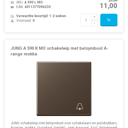
21,99
SKU:
A 590 L MO
11,00
EAN:
4011377096233
Verwachte levertijd: 1-2 weken
Voorraad:
0
JUNG A 590 K MO schakelwip met belsymbool A-
range mokka
JUNG schakelwip met belsymbool voor schakelaars en pulsdrukkers,
A-range, mokka. Duroplast (gelakt), zeer krasvast. Excl. binnenwerk