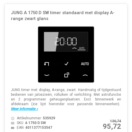
JUNG A 1750 D SW timer standaard met display A-
range zwart glans
JUNG timer met display, A-range, zwart. Handmatig of tijdgestuurd
bedienen van jaloezieën, rolluiken of verlichting. Met astrofunctie
en 2 programmeer geheugenplaatsen. Excl. binnenwerk en
afdekraam (zie lijst hieronder voor passende binnenwerken).
Meer informatie »
Artikelnummer:
535929
136,74
SKU:
A 1750 D SW
95,72
EAN:
4011377153547