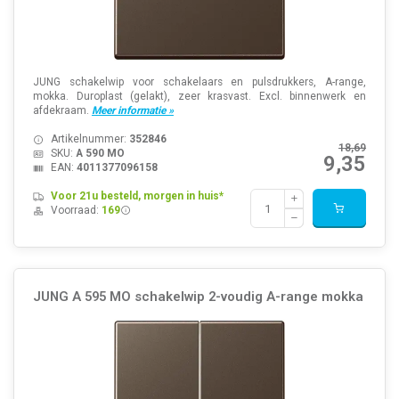
JUNG schakelwip voor schakelaars en pulsdrukkers, A-range,
mokka. Duroplast (gelakt), zeer krasvast. Excl. binnenwerk en
afdekraam.
Meer informatie »
Artikelnummer:
352846
18,69
SKU:
A 590 MO
9,35
EAN:
4011377096158
Voor 21u besteld, morgen in huis*
Voorraad:
169
JUNG A 595 MO schakelwip 2-voudig A-range mokka