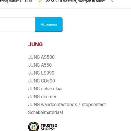
 vanaf € 1000
Voor 21u besteld, morgen in huis*
30 dagen re
Abonneer
JUNG
JUNG AS500
JUNG A550
JUNG LS990
JUNG CD500
JUNG schakelaar
JUNG dimmer
JUNG wandcontactdoos / stopcontact
Schakelmateriaal