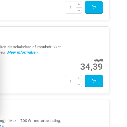
iken als schakelaar of impulsdrukker
leur.
Meer informatie »
68,78
34,39
ang). Max. 700 W motorbelasting,
e »