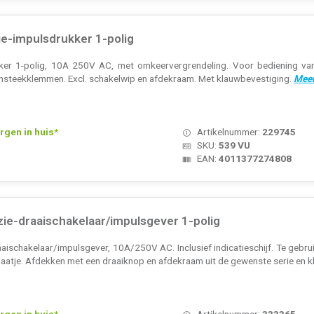
ie-impulsdrukker 1-polig
ker 1-polig, 10A 250V AC, met omkeervergrendeling. Voor bediening van j
insteekklemmen. Excl. schakelwip en afdekraam. Met klauwbevestiging.
Meer
rgen in huis*
Artikelnummer:
229745
SKU:
539 VU
EAN:
4011377274808
ie-draaischakelaar/impulsgever 1-polig
aischakelaar/impulsgever, 10A/250V AC. Inclusief indicatieschijf. Te gebru
laatje. Afdekken met een draaiknop en afdekraam uit de gewenste serie en k
rgen in huis*
Artikelnummer:
333365