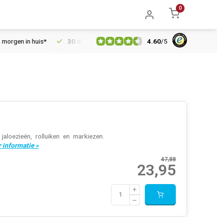
0
4.60
/
5
 in huis*
30 dagen retourrecht
Vertrouwd online sinds 2006
loezieën, rolluiken en markiezen.
 informatie »
47,88
23,95