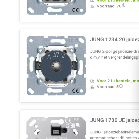
Voorraad:
70
JUNG 1234.20 jaloez
JUNG 2-polige jaloezie-dra
d.m.v. het vergrendelingsp
Voor 21u besteld, mo
Voorraad:
5
JUNG 1730 JE jaloe
JUNG jaloeziebasiseleme
automatische tijdfuncties