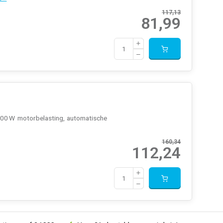
117,13
81,99
 700 W motorbelasting, automatische
160,34
112,24