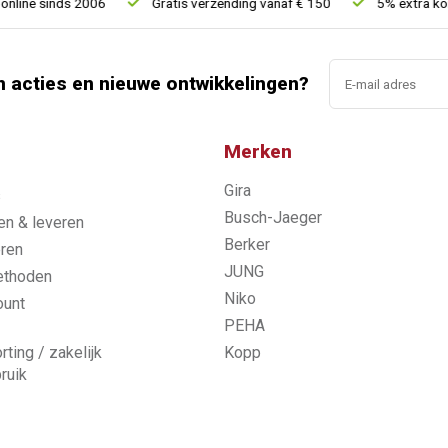
e sinds 2006
Gratis verzending vanaf € 150
5% extra korting
n acties en nieuwe ontwikkelingen?
Merken
Gira
s
Busch-Jaeger
n & leveren
Berker
ren
JUNG
ethoden
Niko
ount
PEHA
rting / zakelijk
Kopp
ruik