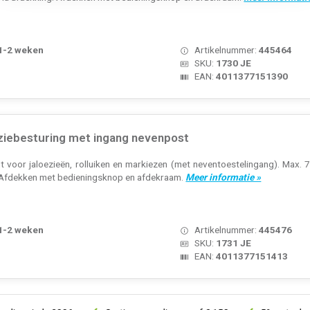
 1-2 weken
Artikelnummer:
445464
SKU:
1730 JE
EAN:
4011377151390
ziebesturing met ingang nevenpost
 voor jaloezieën, rolluiken en markiezen (met neventoestelingang). Max.
g. Afdekken met bedieningsknop en afdekraam.
Meer informatie »
 1-2 weken
Artikelnummer:
445476
SKU:
1731 JE
EAN:
4011377151413