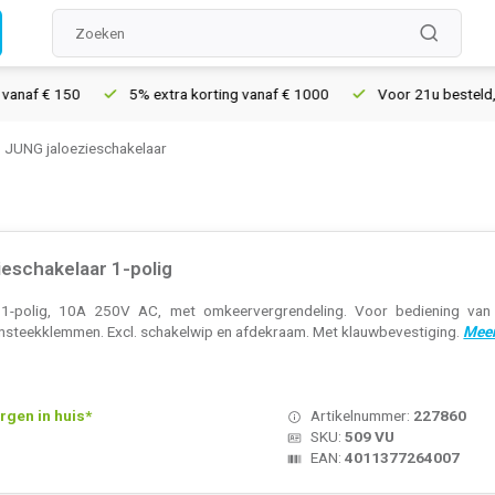
 € 150
5% extra korting vanaf € 1000
Voor 21u besteld, morgen
JUNG jaloezieschakelaar
eschakelaar 1-polig
1-polig, 10A 250V AC, met omkeervergrendeling. Voor bediening van ja
insteekklemmen. Excl. schakelwip en afdekraam. Met klauwbevestiging.
Meer
rgen in huis*
Artikelnummer:
227860
SKU:
509 VU
EAN:
4011377264007