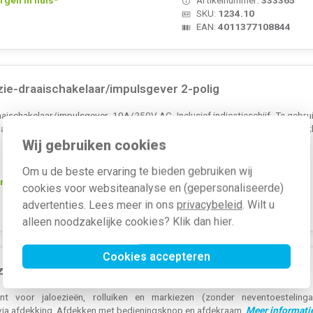
SKU:
1234.10
EAN:
4011377108844
ie-draaischakelaar/impulsgever 2-polig
aischakelaar/impulsgever, 10A/250V AC. Inclusief indicatieschijf. Te gebru
laatje. Afdekken met een draaiknop en afdekraam uit de gewenste serie en k
Wij gebruiken cookies
Om u de beste ervaring te bieden gebruiken wij
rgen in huis*
Artikelnummer:
339028
cookies voor websiteanalyse en (gepersonaliseerde)
SKU:
1234.20
advertenties. Lees meer in ons
privacybeleid
. Wilt u
EAN:
4011377108868
alleen noodzakelijke cookies? Klik dan
hier
.
Cookies accepteren
ziebesturing zonder ingang nevenpost
nt voor jaloezieën, rolluiken en markiezen (zonder neventoesteling
 via afdekking. Afdekken met bedieningsknop en afdekraam.
Meer informati