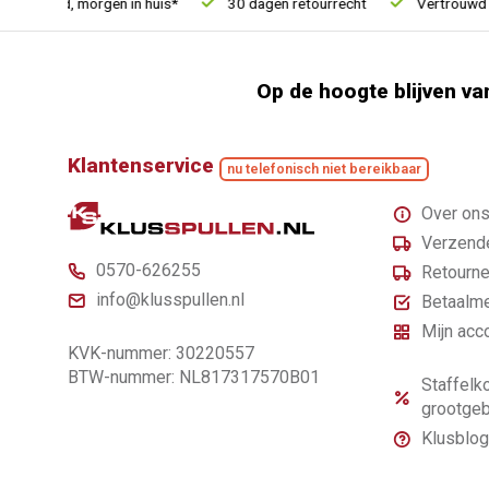
steld, morgen in huis*
30 dagen retourrecht
Vertrouwd onlin
Op de hoogte blijven va
Klantenservice
nu telefonisch niet bereikbaar
Over on
Verzende
0570-626255
Retourne
info@klusspullen.nl
Betaalm
Mijn acc
KVK-nummer: 30220557
BTW-nummer: NL817317570B01
Staffelko
grootgeb
Klusblog