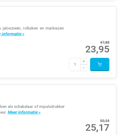
aloezieën, rolluiken en markiezen.
 informatie »
47,88
23,95
iken als schakelaar of impulsdrukker
leur.
Meer informatie »
50,34
25,17