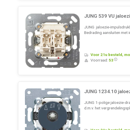
JUNG 539 VU jaloez
JUNG jaloezie-impulsdruk
Bedrading aansluiten met 
Voor 21u besteld, mo
Voorraad:
53
JUNG 1234.10 jaloez
JUNG 1-polige jaloezie-dra
d.m.v. het vergrendelingsp
Voor 21u besteld, mo