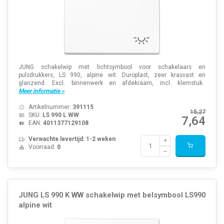
JUNG schakelwip met lichtsymbool voor schakelaars en
pulsdrukkers, LS 990, alpine wit. Duroplast, zeer krasvast en
glanzend. Excl. binnenwerk en afdekraam, incl. klemstuk.
Meer informatie »
Artikelnummer:
391115
15,27
SKU:
LS 990 L WW
7,64
EAN:
4011377129108
Verwachte levertijd: 1-2 weken
Voorraad:
0
JUNG LS 990 K WW schakelwip met belsymbool LS990
alpine wit