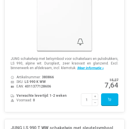
JUNG schakelwip met belsymbool voor schakelaars en pulsdrukkers,
LS 990, alpine wit. Duroplast, zeer krasvast en glanzend. Excl.
binnenwerk en afdekraam, incl. klemstuk.
Meer informatie »
Artikelnummer:
380866
15,27
SKU:
LS 990 K WW
7,64
EAN:
4011377128606
Verwachte levertijd: 1-2 weken
Voorraad:
0
JUNG LS 990 T WW schakelwip met sleutelsymbool