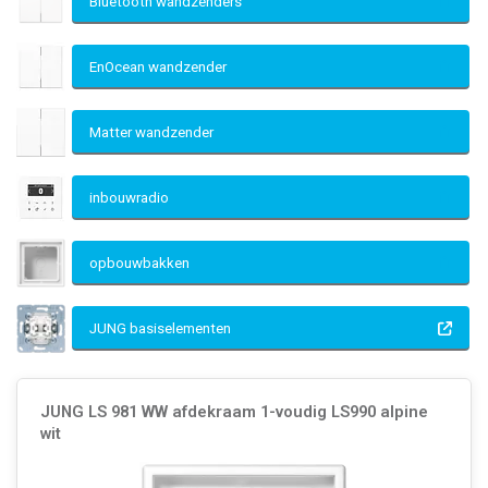
Bluetooth wandzenders
EnOcean wandzender
Matter wandzender
inbouwradio
opbouwbakken
JUNG basiselementen
JUNG LS 981 WW afdekraam 1-voudig LS990 alpine
wit