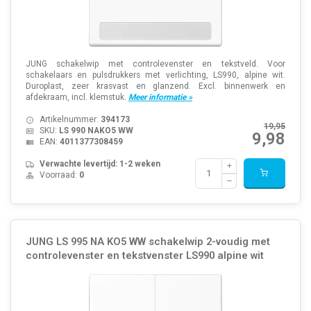
JUNG schakelwip met controlevenster en tekstveld. Voor
schakelaars en pulsdrukkers met verlichting, LS990, alpine wit.
Duroplast, zeer krasvast en glanzend. Excl. binnenwerk en
afdekraam, incl. klemstuk.
Meer informatie »
Artikelnummer:
394173
19,95
SKU:
LS 990 NAKO5 WW
9,98
EAN:
4011377308459
Verwachte levertijd: 1-2 weken
Voorraad:
0
JUNG LS 995 NA KO5 WW schakelwip 2-voudig met
controlevenster en tekstvenster LS990 alpine wit