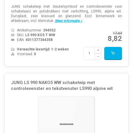
JUNG schakelwip met sleutelsymbool en controlevenster voor
schakelaars en pulsdrukkers met verlichting, LS990, alpine wit.
Duroplast, zeer krasvast en glanzend. Excl. binnenwerk en
afdekraam, incl. klemstuk.
Meer informatie »
Artikelnummer:
394552
17,63
SKU:
LS 990 KO5 T WW
8,82
EAN:
4011377344358
Verwachte levertijd: 1-2 weken
Voorraad:
0
JUNG LS 990 NAKO5 WW schakelwip met
controlevenster en tekstvenster LS990 alpine wit