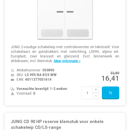
JUNG 2-voudige schakelwip met controlevenster en tekstveld. Voor
schakelaars en pulsdrukkers met verlichting, LS990, alpine wit.
Duroplast, zeer krasvast en glanzend. Excl. binnenwerk en
afdekraam, incl. klemstuk.
Meer informatie »
Artikelnummer:
393890
32,80
SKU:
LS 995 NA KO5 WW
16,41
EAN:
4011377051614
Verwachte levertijd: 1-2 weken
Voorraad:
0
JUNG CD 90 HP reserve klemstuk voor enkele
schakelwip CD/LS-range