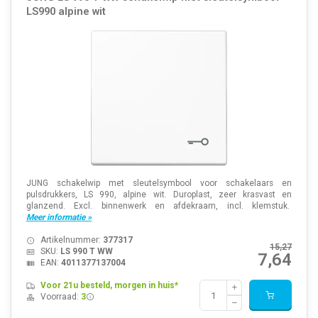
LS990 alpine wit
JUNG schakelwip met sleutelsymbool voor schakelaars en
pulsdrukkers, LS 990, alpine wit. Duroplast, zeer krasvast en
glanzend. Excl. binnenwerk en afdekraam, incl. klemstuk.
Meer informatie »
Artikelnummer:
377317
15,27
SKU:
LS 990 T WW
7,64
EAN:
4011377137004
Voor 21u besteld, morgen in huis*
Voorraad:
3