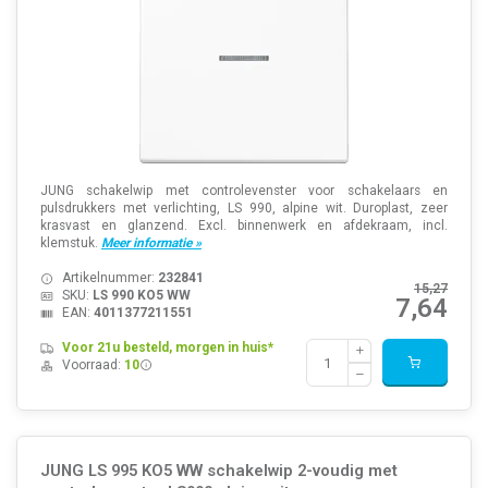
JUNG schakelwip met controlevenster voor schakelaars en
pulsdrukkers met verlichting, LS 990, alpine wit. Duroplast, zeer
krasvast en glanzend. Excl. binnenwerk en afdekraam, incl.
klemstuk.
Meer informatie »
Artikelnummer:
232841
15,27
SKU:
LS 990 KO5 WW
7,64
EAN:
4011377211551
Voor 21u besteld, morgen in huis*
Voorraad:
10
JUNG LS 995 KO5 WW schakelwip 2-voudig met