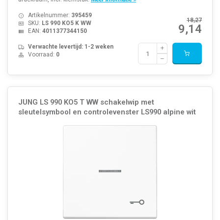
Artikelnummer:
395459
18,27
SKU:
LS 990 KO5 K WW
9,14
EAN:
4011377344150
Verwachte levertijd: 1-2 weken
Voorraad:
0
JUNG LS 990 KO5 T WW schakelwip met
sleutelsymbool en controlevenster LS990 alpine wit