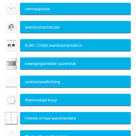
centraalplaten
wandcontactdozen
RJ45 / COAX wandcontactdoos
bewegingsmelder opzetstuk
oriëntatieverlichting
thermostaat knop
Friends of Hue wandzenders