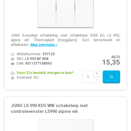
JUNG 3-voudige schakelwip, voor schakelaar 5306 EU, LS 990,
alpine wit. Thermoplast (hoogglans). Excl. binnenwerk en
afdekraam.
Meer informatie »
Artikelnummer:
537125
30,71
SKU:
LS 993 BF WW
15,35
EAN:
4011377148093
Voor 21u besteld, morgen in huis*
Voorraad:
3
JUNG LS 990 KO5 WW schakelwip met
controlevenster LS990 alpine wit