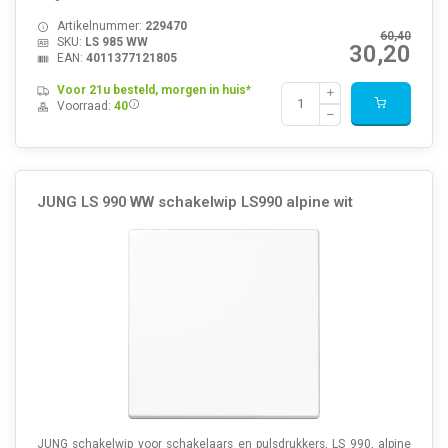
Artikelnummer:
229470
60,40
SKU:
LS 985 WW
30,20
EAN:
4011377121805
Voor 21u besteld, morgen in huis*
Voorraad:
40
JUNG LS 990 WW schakelwip LS990 alpine wit
JUNG schakelwip voor schakelaars en pulsdrukkers, LS 990, alpine