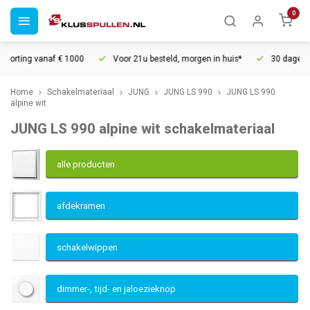
0
000
Voor 21u besteld, morgen in huis*
30 dagen retourrecht
V
Home
Schakelmateriaal
JUNG
JUNG LS 990
JUNG LS 990
alpine wit
JUNG LS 990 alpine wit schakelmateriaal
alle producten
afdekramen
schakelwippen
dimmer-, tijd- en jaloezieknop