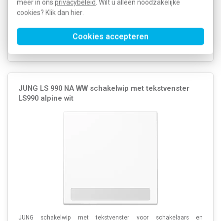
Artikelnummer:
394555
meer in ons
privacybeleid
. Wilt u alleen noodzakelijke
28,23
SKU:
LS 995 MP WW
14,12
cookies? Klik dan
hier
.
EAN:
4011377016156
Verwachte levertijd: 1-2 weken
Cookies accepteren
Voorraad:
0
JUNG LS 990 NA WW schakelwip met tekstvenster
LS990 alpine wit
JUNG schakelwip met tekstvenster voor schakelaars en