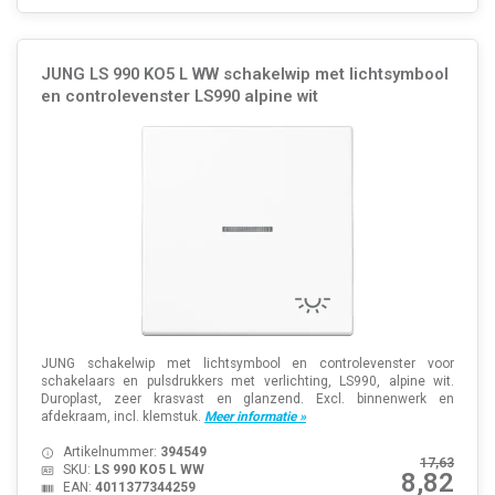
JUNG LS 990 KO5 L WW schakelwip met lichtsymbool
en controlevenster LS990 alpine wit
JUNG schakelwip met lichtsymbool en controlevenster voor
schakelaars en pulsdrukkers met verlichting, LS990, alpine wit.
Duroplast, zeer krasvast en glanzend. Excl. binnenwerk en
afdekraam, incl. klemstuk.
Meer informatie »
Artikelnummer:
394549
17,63
SKU:
LS 990 KO5 L WW
8,82
EAN:
4011377344259