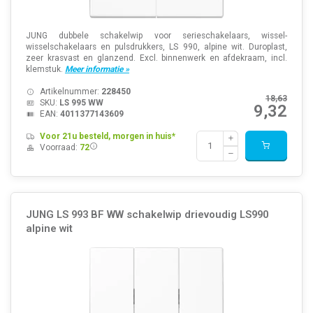
JUNG dubbele schakelwip voor serieschakelaars, wissel-
wisselschakelaars en pulsdrukkers, LS 990, alpine wit. Duroplast,
zeer krasvast en glanzend. Excl. binnenwerk en afdekraam, incl.
klemstuk.
Meer informatie »
Artikelnummer:
228450
18,63
SKU:
LS 995 WW
9,32
EAN:
4011377143609
Voor 21u besteld, morgen in huis*
Voorraad:
72
JUNG LS 993 BF WW schakelwip drievoudig LS990
alpine wit