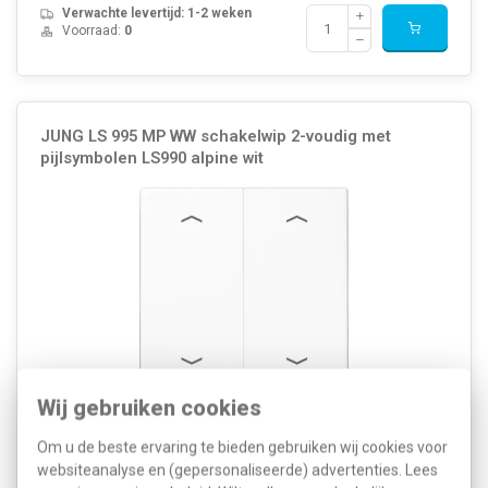
Verwachte levertijd: 1-2 weken
Voorraad:
0
JUNG LS 995 MP WW schakelwip 2-voudig met
pijlsymbolen LS990 alpine wit
Wij gebruiken cookies
JUNG 2-voudige schakelwip met pijlsymbolen voor multipulsdrukker
(532-4), LS 990, alpine wit. Duroplast, zeer krasvast en glanzend.
Om u de beste ervaring te bieden gebruiken wij cookies voor
Excl. binnenwerk en afdekraam.
Meer informatie »
websiteanalyse en (gepersonaliseerde) advertenties. Lees