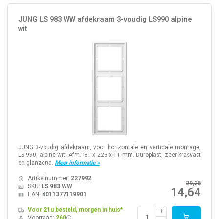
JUNG LS 983 WW afdekraam 3-voudig LS990 alpine
wit
JUNG 3-voudig afdekraam, voor horizontale en verticale montage,
LS 990, alpine wit. Afm.: 81 x 223 x 11 mm. Duroplast, zeer krasvast
en glanzend.
Meer informatie »
Artikelnummer:
227992
29,28
SKU:
LS 983 WW
14,64
EAN:
4011377119901
Voor 21u besteld, morgen in huis*
Voorraad:
260