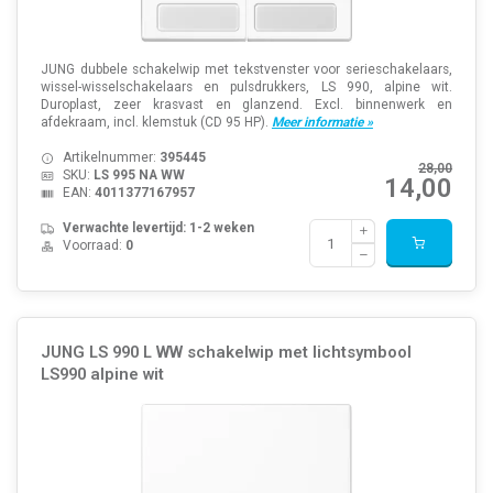
JUNG dubbele schakelwip met tekstvenster voor serieschakelaars,
wissel-wisselschakelaars en pulsdrukkers, LS 990, alpine wit.
Duroplast, zeer krasvast en glanzend. Excl. binnenwerk en
afdekraam, incl. klemstuk (CD 95 HP).
Meer informatie »
Artikelnummer:
395445
28,00
SKU:
LS 995 NA WW
14,00
EAN:
4011377167957
Verwachte levertijd: 1-2 weken
Voorraad:
0
JUNG LS 990 L WW schakelwip met lichtsymbool
LS990 alpine wit