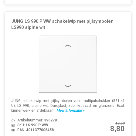
JUNG LS 990 P WW schakelwip met pijlsymbolen
LS990 alpine wit
JUNG schakelwip met pijlsymbolen voor multipulsdrukker (531-41
U), LS 990, alpine wit. Duroplast, zeer krasvast en glanzend. Excl.
binnenwerk en afdekraam.
Meer informatie »
Artikelnummer:
396278
17,59
SKU:
LS 990 P WW
8,80
EAN:
4011377008458