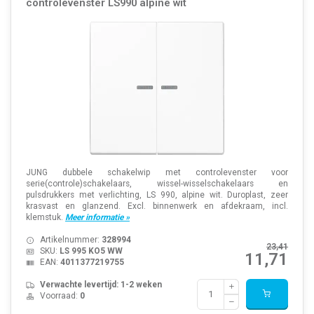
controlevenster LS990 alpine wit
JUNG dubbele schakelwip met controlevenster voor
serie(controle)schakelaars, wissel-wisselschakelaars en
pulsdrukkers met verlichting, LS 990, alpine wit. Duroplast, zeer
krasvast en glanzend. Excl. binnenwerk en afdekraam, incl.
klemstuk.
Meer informatie »
Artikelnummer:
328994
23,41
SKU:
LS 995 KO5 WW
11,71
EAN:
4011377219755
Verwachte levertijd: 1-2 weken
Voorraad:
0