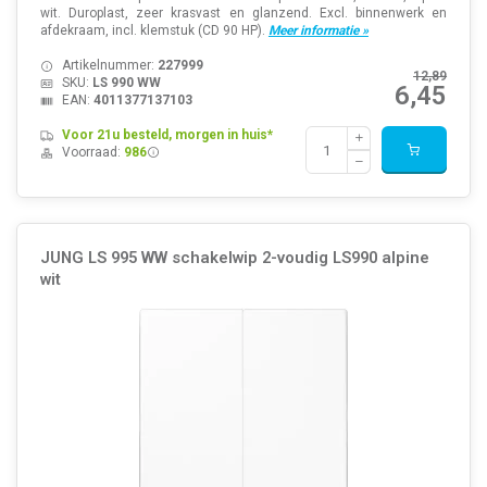
wit. Duroplast, zeer krasvast en glanzend. Excl. binnenwerk en
afdekraam, incl. klemstuk (CD 90 HP).
Meer informatie »
Artikelnummer:
227999
12,89
SKU:
LS 990 WW
6,45
EAN:
4011377137103
Voor 21u besteld, morgen in huis*
Voorraad:
986
JUNG LS 995 WW schakelwip 2-voudig LS990 alpine
wit