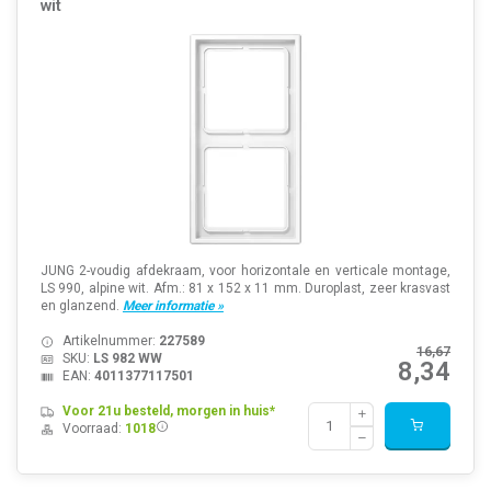
wit
JUNG 2-voudig afdekraam, voor horizontale en verticale montage,
LS 990, alpine wit. Afm.: 81 x 152 x 11 mm. Duroplast, zeer krasvast
en glanzend.
Meer informatie »
Artikelnummer:
227589
16,67
SKU:
LS 982 WW
8,34
EAN:
4011377117501
Voor 21u besteld, morgen in huis*
Voorraad:
1018