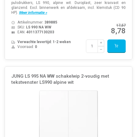
pulsdrukkers, LS 990, alpine wit. Duroplast, zeer krasvast en
glanzend. Excl. binnenwerk en afdekraam, incl. klemstuk (CD 90
HP).
Meer informatie »
Artikelnummer:
389885
17,57
SKU:
LS 990 NA WW
8,78
EAN:
4011377130203
Verwachte levertijd: 1-2 weken
Voorraad:
0
JUNG LS 995 NA WW schakelwip 2-voudig met
tekstvenster LS990 alpine wit