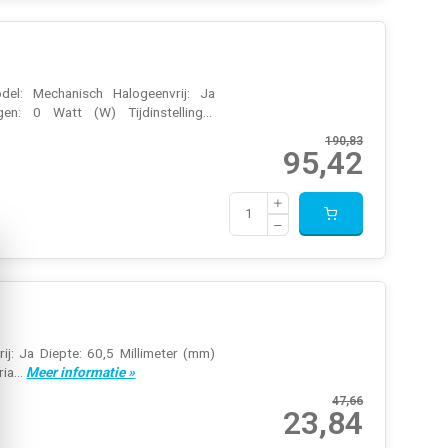
el: Mechanisch Halogeenvrij: Ja
: 0 Watt (W) Tijdinstelling...
190,83
95,42
j: Ja Diepte: 60,5 Millimeter (mm)
ia...
Meer informatie »
47,66
23,84