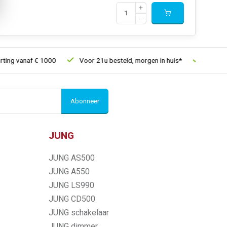
ng vanaf € 1000
Voor 21u besteld, morgen in huis*
30 dagen 
Abonneer
JUNG
JUNG AS500
JUNG A550
JUNG LS990
JUNG CD500
JUNG schakelaar
JUNG dimmer