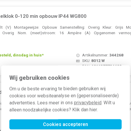
elklok 0-120 min opbouw IP44 WG800
t (V) Montagewijze: Opbouw Samenstelling: Overig Kleur: Grijs Mod
g: Overig Nom. (meet)stroom: 16 Ampère (A) Opgenomen vermogen
teld, dinsdag in huis*
Artikelnummer:
344268
SKU:
8012 W
EAN:
4011377734609
Wij gebruiken cookies
Om u de beste ervaring te bieden gebruiken wij
doos met 2 invoeren WG600/800 serie
cookies voor websiteanalyse en (gepersonaliseerde)
advertenties. Lees meer in ons
privacybeleid
. Wilt u
ondmontage Breedte: 75 Millimeter (mm) Model: Aansluitkast Halogeenvri
ebescherming: Overig Uitgerust met: Geen Lengte: 75 Millimeter (mm) Mater
alleen noodzakelijke cookies? Klik dan
hier
.
Cookies accepteren
 1-2 weken
Artikelnummer:
397449