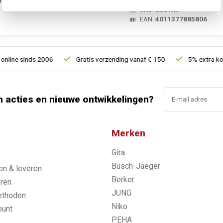
SKU:
800 AW
EAN:
4011377885806
ine sinds 2006
Gratis verzending vanaf € 150
5% extra korti
n acties en nieuwe ontwikkelingen?
Merken
Gira
s
Busch-Jaeger
n & leveren
Berker
ren
JUNG
ethoden
Niko
ount
PEHA