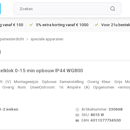
anaf € 150
5% extra korting vanaf € 1000
Voor 21u besteld, mo
atwaterdicht
speciale apparaten
n
elklok 0-15 min opbouw IP44 WG800
t (V) Montagewijze: Opbouw Samenstelling: Overig Kleur: Grijs Mod
g: Overig Nom. (meet)stroom: 16 Ampère (A) Opgenomen vermogen
 1-2 weken
Artikelnummer:
330668
SKU:
8015 W
EAN:
4011377734500