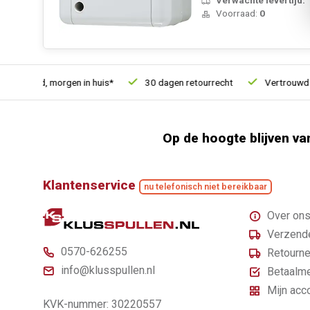
Voorraad:
0
besteld, morgen in huis*
30 dagen retourrecht
Vertrouwd onl
Op de hoogte blijven va
Klantenservice
nu telefonisch niet bereikbaar
Over on
Verzende
0570-626255
Retourne
info@klusspullen.nl
Betaalm
Mijn acc
KVK-nummer: 30220557