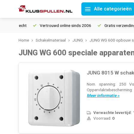
Alle categorieën
retourrecht
Vertrouwd online sinds 2006
Gratis verzending v
Home
Schakelmateriaal
JUNG
JUNG WG 600 opbouw sp
JUNG WG 600 speciale apparate
JUNG 8015 W schak
Nom. spanning: 250 Vol
Oppervlaktebeschermin
Meer informatie »
Verwachte levertijd:
Voorraad:
0