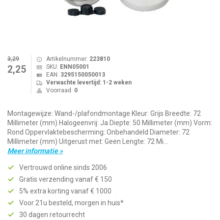
3,29
Artikelnummer:
223810
SKU:
ENN05001
2,25
EAN:
3295150050013
Verwachte levertijd: 1-2 weken
Voorraad:
0
Montagewijze: Wand-/plafondmontage Kleur: Grijs Breedte: 72
Millimeter (mm) Halogeenvrij: Ja Diepte: 50 Millimeter (mm) Vorm:
Rond Oppervlaktebescherming: Onbehandeld Diameter: 72
Millimeter (mm) Uitgerust met: Geen Lengte: 72 Mi...
Meer informatie »
Vertrouwd online sinds 2006
Gratis verzending vanaf € 150
5% extra korting vanaf € 1000
Voor 21u besteld, morgen in huis*
30 dagen retourrecht