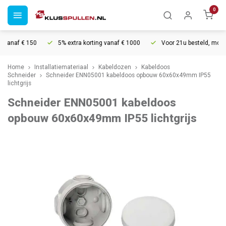
0
vanaf € 150
5% extra korting vanaf € 1000
Voor 21u besteld, morgen 
Home
Installatiemateriaal
Kabeldozen
Kabeldoos
Schneider
Schneider ENN05001 kabeldoos opbouw 60x60x49mm IP55
lichtgrijs
Schneider ENN05001 kabeldoos
opbouw 60x60x49mm IP55 lichtgrijs