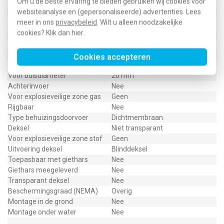
Om u de beste ervaring te bieden gebruiken wij cookies voor
Aantal invoeren
4
websiteanalyse en (gepersonaliseerde) advertenties. Lees
Explosiegeteste uitvoering
Nee
meer in ons
privacybeleid
. Wilt u alleen noodzakelijke
Dekselbevestiging
Opklemmend (snap)
cookies? Klik dan
hier
.
Max. aderdoorsnede
25 Vierkante millimeter (mm²)
Met afscherming
Nee
Weersbestendig
Ja
Cookies accepteren
Beschermingsgraad (IP)
IP55
Voor buisdiameter
20 mm
Achterinvoer
Nee
Voor explosieveilige zone gas
Geen
Rijgbaar
Nee
Type behuizingsdoorvoer
Dichtmembraan
Deksel
Niet transparant
Voor explosieveilige zone stof
Geen
Uitvoering deksel
Blinddeksel
Toepasbaar met giethars
Nee
Giethars meegeleverd
Nee
Transparant deksel
Nee
Beschermingsgraad (NEMA)
Overig
Montage in de grond
Nee
Montage onder water
Nee