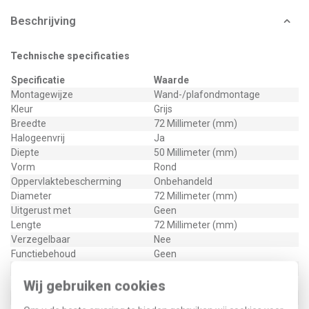
Beschrijving
Technische specificaties
Specificatie
Waarde
Montagewijze
Wand-/plafondmontage
Kleur
Grijs
Breedte
72 Millimeter (mm)
Halogeenvrij
Ja
Diepte
50 Millimeter (mm)
Vorm
Rond
Oppervlaktebescherming
Onbehandeld
Diameter
72 Millimeter (mm)
Uitgerust met
Geen
Lengte
72 Millimeter (mm)
Verzegelbaar
Nee
Functiebehoud
Geen
Gebruikstemperatuur
-25 - 40 graden Celsius (°C)
Materiaal
Kunststof
Wij gebruiken cookies
Bedrijfstemperatuur
-25 - 40 graden Celsius (°C)