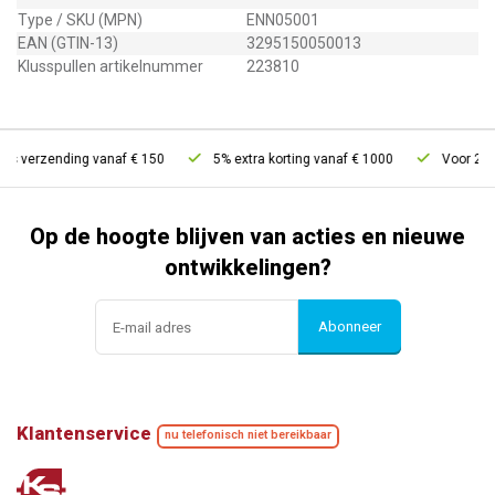
Type / SKU (MPN)
ENN05001
EAN (GTIN-13)
3295150050013
Klusspullen artikelnummer
223810
is verzending vanaf € 150
5% extra korting vanaf € 1000
Voor 21u b
Op de hoogte blijven van acties en nieuwe
ontwikkelingen?
Abonneer
Klantenservice
nu telefonisch niet bereikbaar