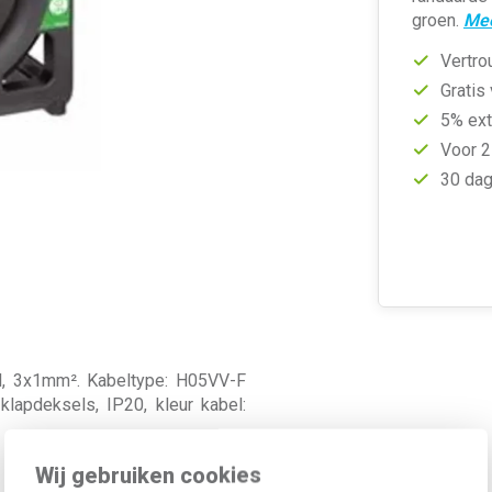
groen.
Mee
Vertro
Gratis
5% ext
Voor 2
30 dag
l, 3x1mm². Kabeltype: H05VV-F
lapdeksels, IP20, kleur kabel:
Wij gebruiken cookies