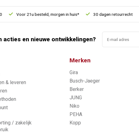
Voor 21u besteld, morgen in huis*
30 dagen retourrecht
n acties en nieuwe ontwikkelingen?
Merken
Gira
s
Busch-Jaeger
n & leveren
Berker
ren
JUNG
ethoden
Niko
ount
PEHA
rting / zakelijk
Kopp
ruik