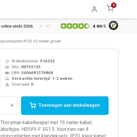
0
4.60
/
5
ne sinds 2006
Gratis verzending vanaf € 150
5% extra korting
opcontacten IP20 15 meter groen
Artikelnummer:
514332
SKU:
IMT33135
EAN:
3606481374868
Verwachte levertijd: 1-2 weken
Voorraad:
0
+
Toevoegen aan winkelwagen
 Thorsman kabelhaspel met 15 meter kabel,
abeltype: H05VV-F 3G1.5. Voorzien van 4
stopcontacten met klapdeksels, IP20, kleur kabel: