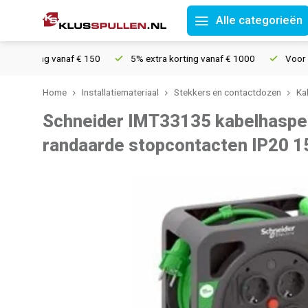
Alle categorieën
zending vanaf € 150
5% extra korting vanaf € 1000
Voor 21u b
Home
Installatiemateriaal
Stekkers en contactdozen
Ka
Schneider IMT33135 kabelhaspe
randaarde stopcontacten IP20 1