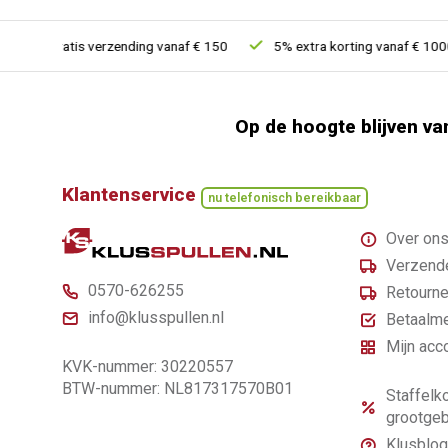
Gratis verzending vanaf € 150
5% extra korting vanaf € 1000
Op de hoogte blijven va
Klantenservice
nu telefonisch bereikbaar
Over on
Verzende
0570-626255
Retourne
info@klusspullen.nl
Betaalm
Mijn acc
KVK-nummer: 30220557
BTW-nummer: NL817317570B01
Staffelko
grootgeb
Klusblog