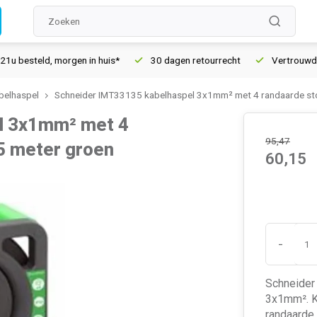
esteld, morgen in huis*
30 dagen retourrecht
Vertrouwd onli
belhaspel
Schneider IMT33135 kabelhaspel 3x1mm² met 4 randaarde st
l 3x1mm² met 4
95,47
5 meter groen
60,15
-
Schneider
3x1mm². K
randaarde 