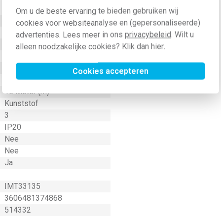
Waarde
Om u de beste ervaring te bieden gebruiken wij
Groen
cookies voor websiteanalyse en (gepersonaliseerde)
1 Vierkante millimeter (mm²)
advertenties. Lees meer in ons
privacybeleid
. Wilt u
15 Meter (m)
alleen noodzakelijke cookies? Klik dan
hier
.
H05VV-F
Nee
Cookies accepteren
4
15 Meter (m)
Kunststof
3
IP20
Nee
Nee
Ja
IMT33135
3606481374868
514332