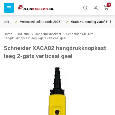
0
recht
Vertrouwd online sinds 2006
Gratis verzending vanaf € 150
Home
Industrie
Hangdrukknopkast
Schneider XACA02
hangdrukknopkast leeg 2-gats verticaal geel
Schneider XACA02 hangdrukknopkast
leeg 2-gats verticaal geel