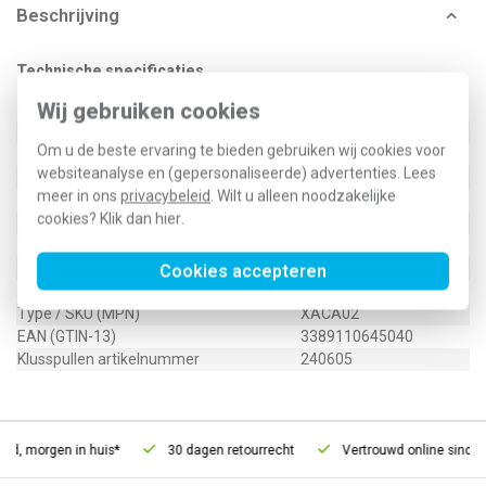
Beschrijving
Technische specificaties
Wij gebruiken cookies
Specificatie
Waarde
Geschikt voor stuurstroomkring
Ja
Om u de beste ervaring te bieden gebruiken wij cookies voor
Geschikt voor hoofdstroomkring
Nee
websiteanalyse en (gepersonaliseerde) advertenties. Lees
Aantal commandoposities
2
meer in ons
privacybeleid
. Wilt u alleen noodzakelijke
Kleur bovendeel behuizing
Geel
cookies? Klik dan
hier
.
Materiaal behuizing
Kunststof
Beschermingsgraad (IP)
IP65
Binnendiameter opening
26 Millimeter (mm)
Cookies accepteren
Type / SKU (MPN)
XACA02
EAN (GTIN-13)
3389110645040
Klusspullen artikelnummer
240605
ld, morgen in huis*
30 dagen retourrecht
Vertrouwd online sinds 2