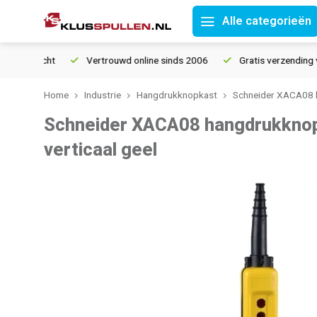
Alle categorieën
ourrecht
Vertrouwd online sinds 2006
Gratis verzending vana
Home
Industrie
Hangdrukknopkast
Schneider XACA08 h
Schneider XACA08 hangdrukknop
verticaal geel