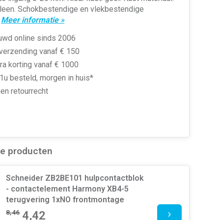
leen. Schokbestendige en vlekbestendige
.
Meer informatie »
uwd online sinds 2006
 verzending vanaf € 150
ra korting vanaf € 1000
1u besteld, morgen in huis*
en retourrecht
de producten
Schneider ZB2BE101 hulpcontactblok
- contactelement Harmony XB4-5
terugvering 1xNO frontmontage
8,46
4,42