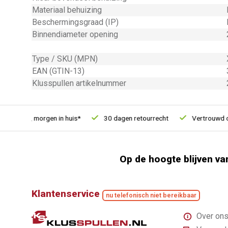
Materiaal behuizing
Beschermingsgraad (IP)
Binnendiameter opening
Type / SKU (MPN)
EAN (GTIN-13)
Klusspullen artikelnummer
esteld, morgen in huis*
30 dagen retourrecht
Vertrouwd onli
Op de hoogte blijven va
Klantenservice
nu telefonisch niet bereikbaar
Over on