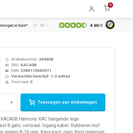
0
4.60
/
5
en in huis*
30 dagen retourrecht
Vertrouwd online sinds 200
Artikelnummer:
240608
SKU:
XACA08
EAN:
3389110645071
Verwachte levertijd: 1-2 weken
Voorraad:
0
+
Toevoegen aan winkelwagen
 XACA08 Harmony XAC hangende lege
st 8 gats, verticaal. Ingang kabel: Rubberen mof
e ingang 8-26 mm. Kleur kast: geel. Kast materiaal: