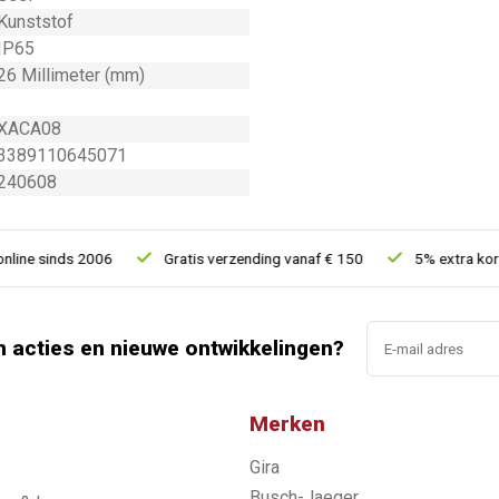
Kunststof
IP65
26 Millimeter (mm)
XACA08
3389110645071
240608
ne sinds 2006
Gratis verzending vanaf € 150
5% extra kortin
n acties en nieuwe ontwikkelingen?
Merken
Gira
s
Busch-Jaeger