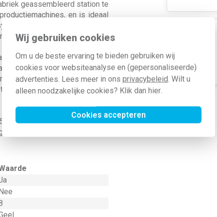
abriek geassembleerd station te
roductiemachines, en is ideaal
systemenindustrie, evenals voor
ng.
Wij gebruiken cookies
Om u de beste ervaring te bieden gebruiken wij
 stootvast, stofbestendig,
cookies voor websiteanalyse en (gepersonaliseerde)
eaal is voor gebruik onder zware
rden uitgerust met alle 22 mm
advertenties. Lees meer in ons
privacybeleid
. Wilt u
ticks uit de Schneider Harmony-
alleen noodzakelijke cookies? Klik dan
hier
.
Cookies accepteren
25°C tot 70°C biedt de Harmony
ebruik van het product.
Waarde
Ja
Nee
8
Geel