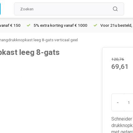
f € 150
5% extra korting vanaf € 1000
Voor 21u besteld, morg
angdrukknopkast leeg 8-gats verticaal geel
kast leeg 8-gats
120,76
69,61
-
Schneider
drukknopka
met getapt