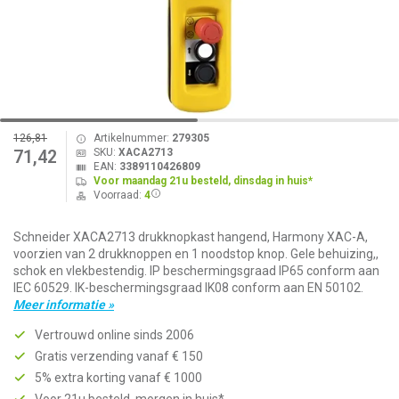
126,81
Artikelnummer:
279305
SKU:
XACA2713
71,42
EAN:
3389110426809
Voor maandag 21u besteld, dinsdag in huis*
Voorraad:
4
Schneider XACA2713 drukknopkast hangend, Harmony XAC-A,
voorzien van 2 drukknoppen en 1 noodstop knop. Gele behuizing,,
schok en vlekbestendig. IP beschermingsgraad IP65 conform aan
IEC 60529. IK-beschermingsgraad IK08 conform aan EN 50102.
Meer informatie »
Vertrouwd online sinds 2006
Gratis verzending vanaf € 150
5% extra korting vanaf € 1000