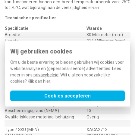
kan functioneren binnen een breed temperatuurbereik van -25°C
tot 70°C, wat bijdraagt aan de veelzijdigheid ervan.
Technische specificaties
Specificatie
Waarde
Breedte
80 Millimeter (mm)
Hoogte
314 Millimeter (mm)
Diepte
107 Millimeter (mm)
Wij gebruiken cookies
Aantal commandoposities
2
Kleur bovendeel behuizing
Geel
Om u de beste ervaring te bieden gebruiken wij cookies voor
Geschikt voor noodstop
Ja
websiteanalyse en (gepersonaliseerde) advertenties. Lees
Materiaal behuizing
Kunststof
meer in ons
privacybeleid
. Wilt u alleen noodzakelijke
Aantal snelheden
1
cookies? Klik dan
hier
.
Soort uitvoerbare bewegingen
Ophijsen
Beschermingsgraad (IP)
IP65
Cookies accepteren
Nom. bedrijfsstroom Ie bij AC15, 600 V
1,2 Ampère (A)
Kwaliteitsklasse behuizing
Overig
Beschermingsgraad (NEMA)
13
Kwaliteitsklasse materiaal behuizing
Overig
Type / SKU (MPN)
XACA2713