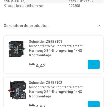
EAN (GTIN-13)
3389110426809
Klusspullen artikelnummer
279305
Gerelateerde producten
Schneider ZB2BE101
hulpcontactblok - contactelement
Harmony XB4-5 terugvering 1xNO
frontmontage
8,46
4,42
Schneider ZB2BE102
hulpcontactblok - contactelement
Harmony XB4-5 terugvering 1xNC
frontmontage
8,46
4,67