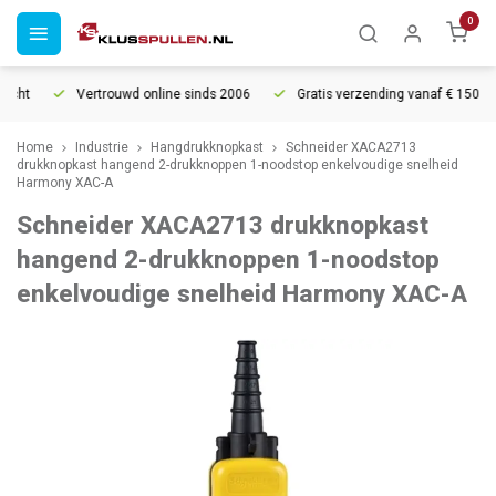
0
cht
Vertrouwd online sinds 2006
Gratis verzending vanaf € 150
Home
Industrie
Hangdrukknopkast
Schneider XACA2713
drukknopkast hangend 2-drukknoppen 1-noodstop enkelvoudige snelheid
Harmony XAC-A
Schneider XACA2713 drukknopkast
hangend 2-drukknoppen 1-noodstop
enkelvoudige snelheid Harmony XAC-A