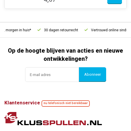
, morgen in huis*
30 dagen retourrecht
Vertrouwd online sinds 20
Op de hoogte blijven van acties en nieuwe
ontwikkelingen?
Abonneer
Klantenservice
nu telefonisch niet bereikbaar