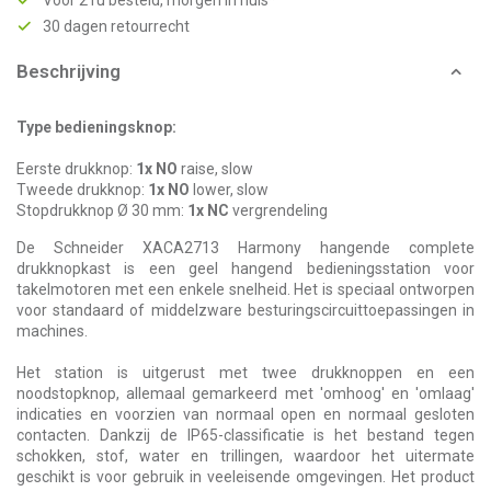
Voor 21u besteld, morgen in huis*
30 dagen retourrecht
Beschrijving
Type bedieningsknop:
Eerste drukknop:
1x NO
raise, slow
Tweede drukknop:
1x NO
lower, slow
Stopdrukknop Ø 30 mm:
1x NC
vergrendeling
De Schneider XACA2713 Harmony hangende complete
drukknopkast is een geel hangend bedieningsstation voor
takelmotoren met een enkele snelheid. Het is speciaal ontworpen
voor standaard of middelzware besturingscircuittoepassingen in
machines.
Het station is uitgerust met twee drukknoppen en een
noodstopknop, allemaal gemarkeerd met 'omhoog' en 'omlaag'
indicaties en voorzien van normaal open en normaal gesloten
contacten. Dankzij de IP65-classificatie is het bestand tegen
schokken, stof, water en trillingen, waardoor het uitermate
geschikt is voor gebruik in veeleisende omgevingen. Het product