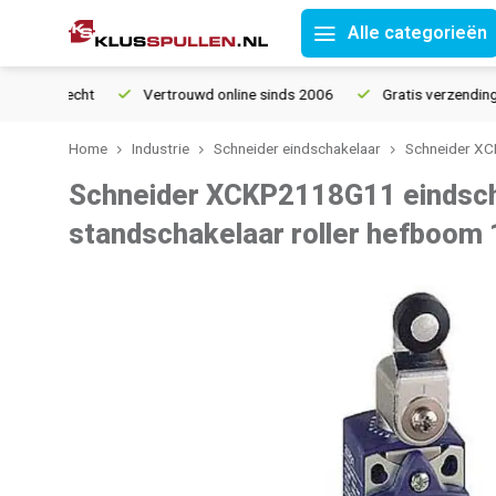
Alle categorieën
ourrecht
Vertrouwd online sinds 2006
Gratis verzending vana
Home
Industrie
Schneider eindschakelaar
Schneider XC
Schneider XCKP2118G11 eindsch
standschakelaar roller hefboom