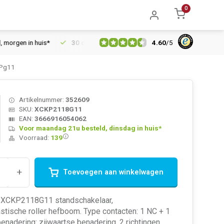
0
4.60
/
5
en in huis*
30 dagen retourrecht
Vertrouwd online sinds 200
 Pg11
Artikelnummer:
352609
SKU:
XCKP2118G11
EAN:
3666916054062
Voor maandag 21u besteld, dinsdag in huis*
Voorraad:
139
+
Toevoegen aan winkelwagen
 XCKP2118G11 standschakelaar,
tische roller hefboom. Type contacten: 1 NC + 1
enadering: zijwaartse benadering, 2 richtingen.