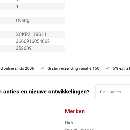
1
Overig
XCKP2118G11
3666916054062
352609
line sinds 2006
Gratis verzending vanaf € 150
5% extra korti
n acties en nieuwe ontwikkelingen?
Merken
Gira
s