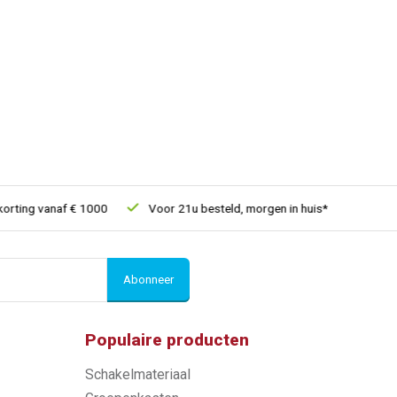
ng vanaf € 1000
Voor 21u besteld, morgen in huis*
30 dagen 
Abonneer
Populaire producten
Schakelmateriaal