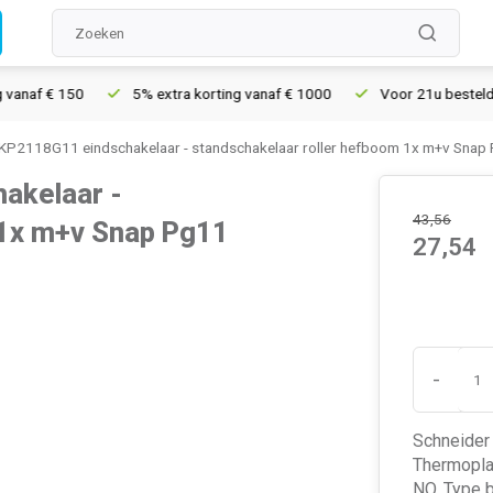
f € 150
5% extra korting vanaf € 1000
Voor 21u besteld, morg
KP2118G11 eindschakelaar - standschakelaar roller hefboom 1x m+v Snap
akelaar -
43,56
 1x m+v Snap Pg11
27,54
-
Schneider
Thermoplas
NO. Type b