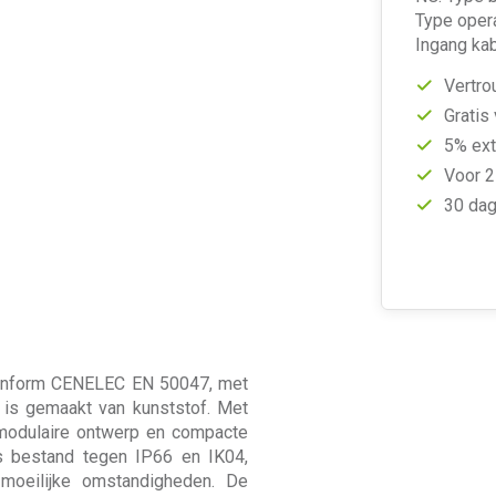
Type opera
Ingang kab
Vertro
Gratis
5% ext
Voor 2
30 dag
conform CENELEC EN 50047, met
 is gemaakt van kunststof. Met
 modulaire ontwerp en compacte
is bestand tegen IP66 en IK04,
 moeilijke omstandigheden. De