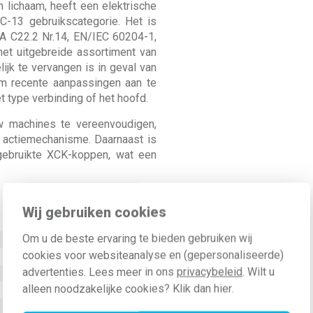
n lichaam, heeft een elektrische
C-13 gebruikscategorie. Het is
A C22.2 Nr.14, EN/IEC 60204-1,
et uitgebreide assortiment van
k te vervangen is in geval van
om recente aanpassingen aan te
t type verbinding of het hoofd.
w machines te vereenvoudigen,
 actiemechanisme. Daarnaast is
gebruikte XCK-koppen, wat een
Wij gebruiken cookies
Waarde
Om u de beste ervaring te bieden gebruiken wij
Momentschakeling
cookies voor websiteanalyse en (gepersonaliseerde)
3 Ampère
advertenties. Lees meer in ons
privacybeleid
. Wilt u
27 Ampère
alleen noodzakelijke cookies? Klik dan
hier
.
Kunststof
Nee