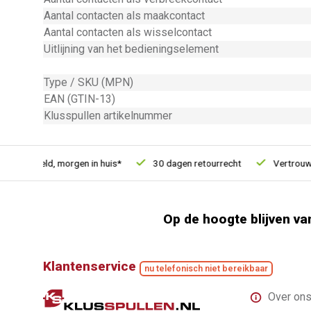
Aantal contacten als maakcontact
Aantal contacten als wisselcontact
Uitlijning van het bedieningselement
Type / SKU (MPN)
EAN (GTIN-13)
Klusspullen artikelnummer
besteld, morgen in huis*
30 dagen retourrecht
Vertrouwd on
Op de hoogte blijven va
Klantenservice
nu telefonisch niet bereikbaar
Over on