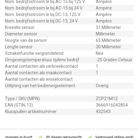
Nom. bedrijfsstroom Ie bij AC-15 bij 125 V
Ampère
Nom. bedrijfsstroom Ie bij AC-15 bij 24 V
Ampère
Nom. bedrijfsstroom Ie bij DC-13, 125 V
Ampère
Nom. bedrijfsstroom Ie bij DC-13, 24 V
Ampère
Breedte sensor
31 Millimeter
Diameter sensor
Millimeter
Hoogte van de sensor
65 Millimeter
Lengte sensor
30 Millimeter
Schakelfunctie vergrendelend
Nee
Omgevingstemperatuur tijdens bedrijf
-25 Graden Celsius
Aantal contacten als verbreekcontact
1
Aantal contacten als maakcontact
1
Aantal contacten als wisselcontact
Uitlijning van het bedieningselement
Overig
Type / SKU (MPN)
ZCP21M12
EAN (GTIN-13)
3666916042854
Klusspullen artikelnummer
432543
, morgen in huis*
30 dagen retourrecht
Vertrouwd online sinds 20