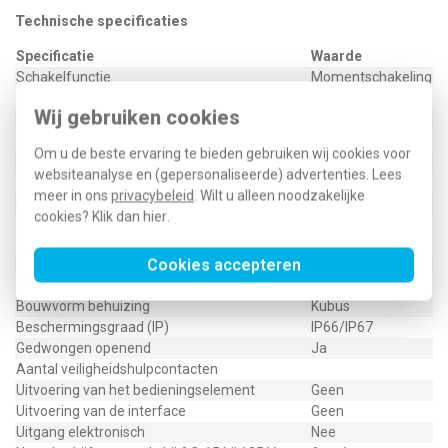
Technische specificaties
Specificatie
Waarde
Schakelfunctie
Momentschakeling
Nom. bedrijfsstroom Ie bij AC-15, 230 V
3 Ampère
Wij gebruiken cookies
Nom. bedrijfsstroom Ie bij DC-13, 230 V
27 Ampère
Materiaal behuizing
Kunststof
Om u de beste ervaring te bieden gebruiken wij cookies voor
Geschikt voor veiligheidsfunctie
Nee
websiteanalyse en (gepersonaliseerde) advertenties. Lees
Coating behuizing
Overig
meer in ons
privacybeleid
. Wilt u alleen noodzakelijke
Met status-indicatie
Nee
cookies? Klik dan
hier
.
Uitvoering interface voor
Geen
veiligheidscommunicatie
Cookies accepteren
Explosieveiligheidscategorie voor gas
Geen
Explosieveiligheidscategorie voor stof
Geen
Bouwvorm behuizing
Kubus
Beschermingsgraad (IP)
IP66/IP67
Gedwongen openend
Ja
Aantal veiligheidshulpcontacten
Uitvoering van het bedieningselement
Geen
Uitvoering van de interface
Geen
Uitgang elektronisch
Nee