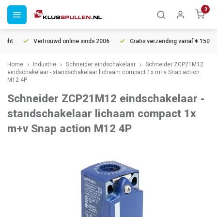
0
cht
Vertrouwd online sinds 2006
Gratis verzending vanaf € 150
Home
Industrie
Schneider eindschakelaar
Schneider ZCP21M12
eindschakelaar - standschakelaar lichaam compact 1x m+v Snap action
M12 4P
Schneider ZCP21M12 eindschakelaar -
standschakelaar lichaam compact 1x
m+v Snap action M12 4P