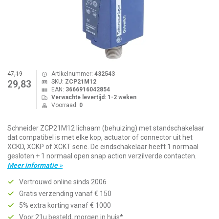
47,19
Artikelnummer:
432543
SKU:
ZCP21M12
29,83
EAN:
3666916042854
Verwachte levertijd: 1-2 weken
Voorraad:
0
Schneider ZCP21M12 lichaam (behuizing) met standschakelaar
dat compatibel is met elke kop, actuator of connector uit het
XCKD, XCKP of XCKT serie. De eindschakelaar heeft 1 normaal
gesloten + 1 normaal open snap action verzilverde contacten.
Meer informatie »
Vertrouwd online sinds 2006
Gratis verzending vanaf € 150
5% extra korting vanaf € 1000
Voor 21u besteld, morgen in huis*