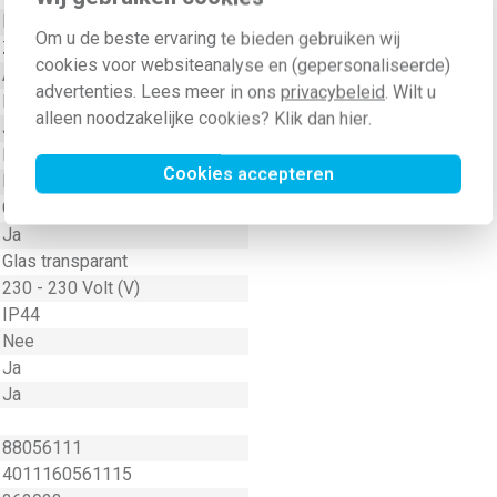
E27
Om u de beste ervaring te bieden gebruiken wij
Zwart
cookies voor websiteanalyse en (gepersonaliseerde)
AC
advertenties. Lees meer in ons
privacybeleid
. Wilt u
Nee
alleen noodzakelijke cookies? Klik dan
hier
.
Ja
Nee
Cookies accepteren
Kunststof
Gloeilamp
Ja
Glas transparant
230 - 230 Volt (V)
IP44
Nee
Ja
Ja
88056111
4011160561115