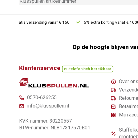
Klusspullen artikelnummer
Gratis verzending vanaf € 150
5% extra korting vanaf € 1000
Op de hoogte blijven va
Klantenservice
nu telefonisch bereikbaar
Over on
Verzende
0570-626255
Retourne
info@klusspullen.nl
Betaalm
Mijn acc
KVK-nummer: 30220557
BTW-nummer: NL817317570B01
Staffelko
grootgeb