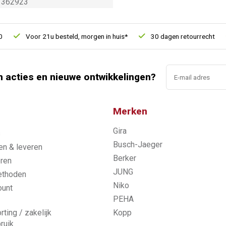
362923
Voor 21u besteld, morgen in huis*
30 dagen retourrecht
n acties en nieuwe ontwikkelingen?
Merken
Gira
s
Busch-Jaeger
n & leveren
Berker
ren
JUNG
ethoden
Niko
ount
PEHA
rting / zakelijk
Kopp
ruik