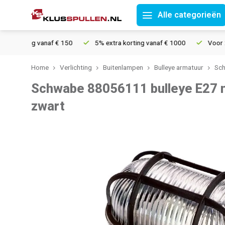
Alle categorieën
zending vanaf € 150
5% extra korting vanaf € 1000
Voor 21u b
Home
Verlichting
Buitenlampen
Bulleye armatuur
Sch
Schwabe 88056111 bulleye E27
zwart