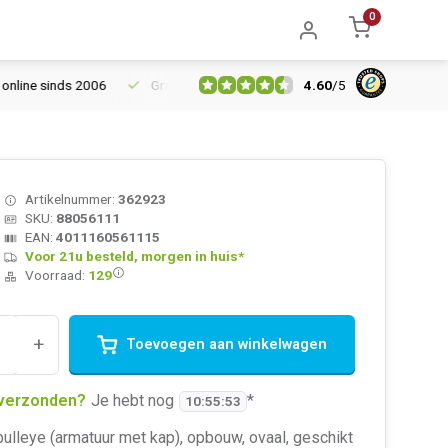
0
4.60
/
5
ne sinds 2006
Gratis verzending vanaf € 150
5% extra korting
Artikelnummer:
362923
SKU:
88056111
EAN:
4011160561115
Voor 21u besteld, morgen in huis*
Voorraad:
129
+
Toevoegen aan winkelwagen
verzonden?
Je hebt nog
*
10
:
55
:
53
lleye (armatuur met kap), opbouw, ovaal, geschikt