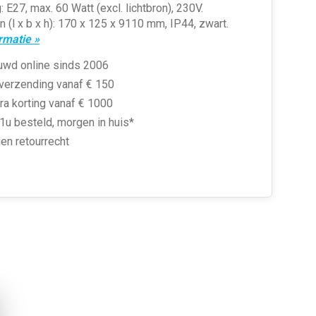
g: E27, max. 60 Watt (excl. lichtbron), 230V.
 (l x b x h): 170 x 125 x 9110 mm, IP44, zwart.
rmatie »
uwd online sinds 2006
 verzending vanaf € 150
ra korting vanaf € 1000
1u besteld, morgen in huis*
en retourrecht