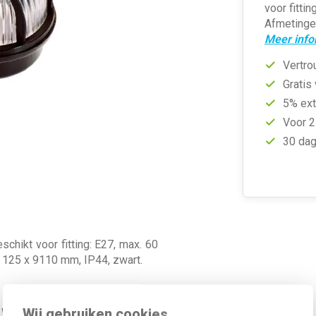
voor fittin
Afmetingen
Meer info
Vertro
Gratis
5% ext
Voor 2
30 dag
chikt voor fitting: E27, max. 60
 x 125 x 9110 mm, IP44, zwart.
Wij gebruiken cookies
Waarde