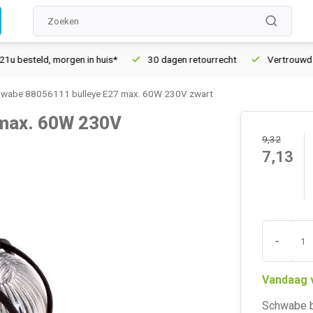
esteld, morgen in huis*
30 dagen retourrecht
Vertrouwd onli
wabe 88056111 bulleye E27 max. 60W 230V zwart
 max. 60W 230V
9,32
7,13
-
Vandaag 
Schwabe bu