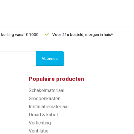
rting vanaf € 1000
Voor 21u besteld, morgen in huis*
30 dage
Abonneer
Populaire producten
Schakelmateriaal
Groepenkasten
Installatiemateriaal
Draad & kabel
Verlichting
Ventilatie