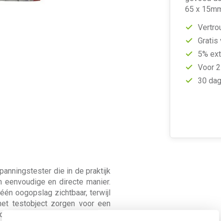
65 x 15m
Vertro
Gratis
5% ext
Voor 2
30 dag
nningstester die in de praktijk
n eenvoudige en directe manier.
één oogopslag zichtbaar, terwijl
het testobject zorgen voor een
oopt van 120 tot 250 V, waardoor