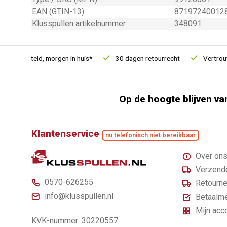
EAN (GTIN-13)
87197240012
Klusspullen artikelnummer
348091
1u besteld, morgen in huis*
30 dagen retourrecht
Vertrouwd 
Op de hoogte blijven va
Klantenservice
nu telefonisch niet bereikbaar
Over on
Verzende
0570-626255
Retourne
info@klusspullen.nl
Betaalm
Mijn acc
KVK-nummer: 30220557