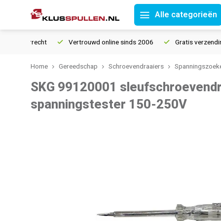
Alle categorieën
retourrecht
Vertrouwd online sinds 2006
Gratis verzending v
Home
Gereedschap
Schroevendraaiers
Spanningszoeke
SKG 99120001 sleufschroevendr
spanningstester 150-250V