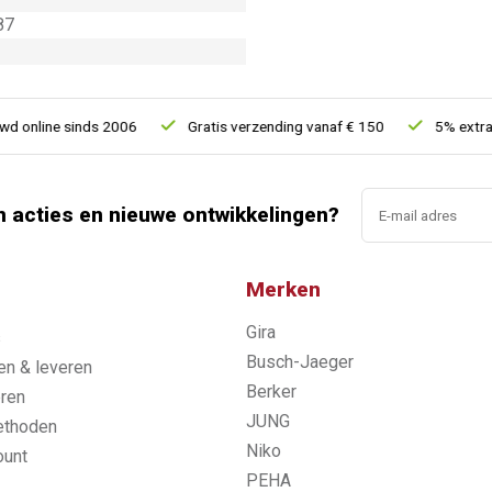
87
online sinds 2006
Gratis verzending vanaf € 150
5% extra ko
n acties en nieuwe ontwikkelingen?
Merken
Gira
s
Busch-Jaeger
n & leveren
Berker
ren
JUNG
ethoden
Niko
ount
PEHA