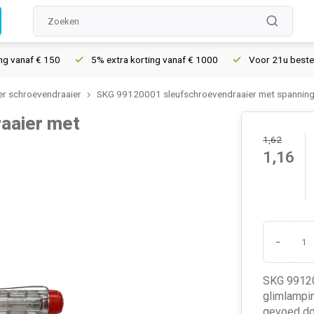
anaf € 150
5% extra korting vanaf € 1000
Voor 21u besteld, m
r schroevendraaier
SKG 99120001 sleufschroevendraaier met spannin
aaier met
1,62
1,16
-
SKG 99120
glimlampin
gevoed doo