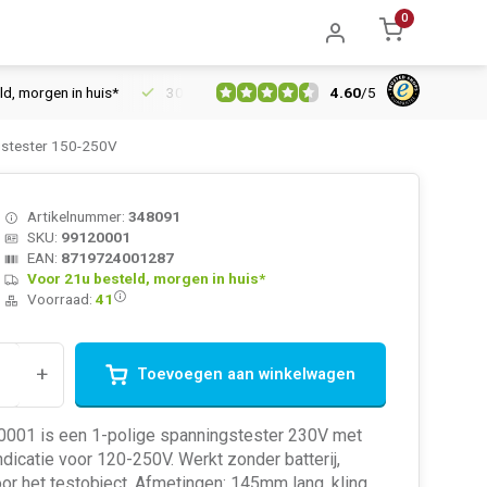
0
4.60
/
5
orgen in huis*
30 dagen retourrecht
Vertrouwd online sinds 
gstester 150-250V
Artikelnummer:
348091
SKU:
99120001
EAN:
8719724001287
Voor 21u besteld, morgen in huis*
Voorraad:
41
+
Toevoegen aan winkelwagen
001 is een 1-polige spanningstester 230V met
dicatie voor 120-250V. Werkt zonder batterij,
r het testobject. Afmetingen: 145mm lang, kling