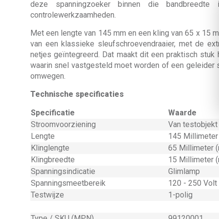
deze spanningzoeker binnen die bandbreedte i
controlewerkzaamheden.
Met een lengte van 145 mm en een kling van 65 x 15 mm l
van een klassieke sleufschroevendraaier, met de ext
netjes geïntegreerd. Dat maakt dit een praktisch stuk
waarin snel vastgesteld moet worden of een geleider 
omwegen.
Technische specificaties
Specificatie
Waarde
Stroomvoorziening
Van testobjekt 
Lengte
145 Millimete
Klinglengte
65 Millimeter 
Klingbreedte
15 Millimeter 
Spanningsindicatie
Glimlamp
Spanningsmeetbereik
120 - 250 Volt
Testwijze
1-polig
Type / SKU (MPN)
99120001