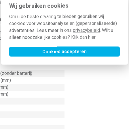
nzetbaar is voor dagelijkse
Wij gebruiken cookies
Om u de beste ervaring te bieden gebruiken wij
igt de vorm duidelijk in de lijn
cookies voor websiteanalyse en (gepersonaliseerde)
ra functie van spanningstesting
advertenties. Lees meer in ons
privacybeleid
. Wilt u
 handgereedschap voor situaties
alleen noodzakelijke cookies? Klik dan
hier
.
spanning voert, zonder onnodige
Cookies accepteren
(zonder batterij)
r (mm)
(mm)
(mm)