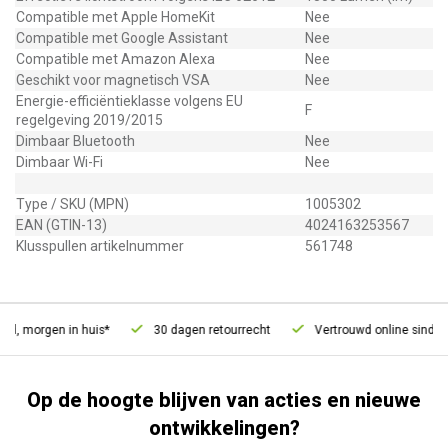
Compatible met Apple HomeKit
Nee
Compatible met Google Assistant
Nee
Compatible met Amazon Alexa
Nee
Geschikt voor magnetisch VSA
Nee
Energie-efficiëntieklasse volgens EU
F
regelgeving 2019/2015
Dimbaar Bluetooth
Nee
Dimbaar Wi-Fi
Nee
Type / SKU (MPN)
1005302
EAN (GTIN-13)
4024163253567
Klusspullen artikelnummer
561748
d, morgen in huis*
30 dagen retourrecht
Vertrouwd online sinds 2
Op de hoogte blijven van acties en nieuwe
ontwikkelingen?