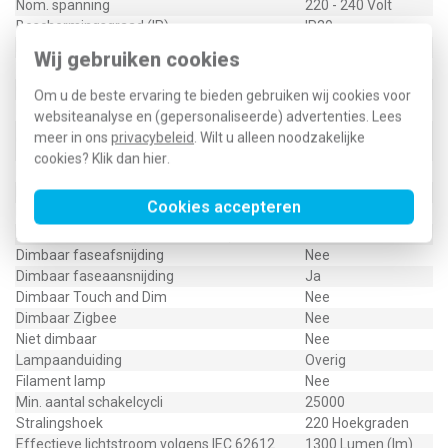
Nom. spanning
220 - 240 Volt
Beschermingsgraad (IP)
IP20
Lichtkleur volgens EN 12464-1
Warmwit < 3300 K
Wij gebruiken cookies
Uitvoering glas/afdekking
Opaal
Gemiddelde nom. levensduur
25000 Uur (h)
Om u de beste ervaring te bieden gebruiken wij cookies voor
Kleurtemperatuur
2700 Kelvin
websiteanalyse en (gepersonaliseerde) advertenties. Lees
13,2 Kilowattuur
meer in ons
privacybeleid
. Wilt u alleen noodzakelijke
Gewogen energieverbruik in 1.000 uur
(kWh)
cookies? Klik dan
hier
.
Met IFTTT ondersteuning
Nee
Lampvermogen
13,2 Watt
Cookies accepteren
Lichtstroom
1300 Lumen
Kleur consistentie (McAdam ellips)
SDCM6
Dimbaar faseafsnijding
Nee
Dimbaar faseaansnijding
Ja
Dimbaar Touch and Dim
Nee
Dimbaar Zigbee
Nee
Niet dimbaar
Nee
Lampaanduiding
Overig
Filament lamp
Nee
Min. aantal schakelcycli
25000
Stralingshoek
220 Hoekgraden
Effectieve lichtstroom volgens IEC 62612
1300 Lumen (lm)