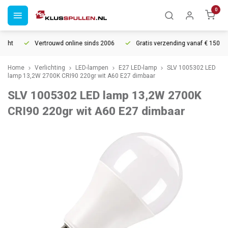
0
cht
Vertrouwd online sinds 2006
Gratis verzending vanaf € 150
Home
Verlichting
LED-lampen
E27 LED-lamp
SLV 1005302 LED
lamp 13,2W 2700K CRI90 220gr wit A60 E27 dimbaar
SLV 1005302 LED lamp 13,2W 2700K
CRI90 220gr wit A60 E27 dimbaar