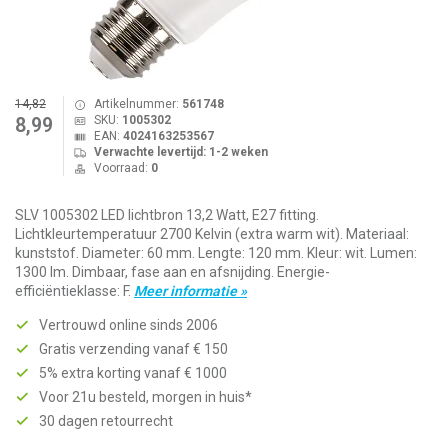
14,82
Artikelnummer:
561748
SKU:
1005302
8,99
EAN:
4024163253567
Verwachte levertijd: 1-2 weken
Voorraad:
0
SLV 1005302 LED lichtbron 13,2 Watt, E27 fitting.
Lichtkleurtemperatuur 2700 Kelvin (extra warm wit). Materiaal:
kunststof. Diameter: 60 mm. Lengte: 120 mm. Kleur: wit. Lumen:
1300 lm. Dimbaar, fase aan en afsnijding. Energie-
efficiëntieklasse: F.
Meer informatie »
Vertrouwd online sinds 2006
Gratis verzending vanaf € 150
5% extra korting vanaf € 1000
Voor 21u besteld, morgen in huis*
30 dagen retourrecht