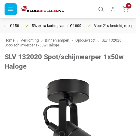
0
af € 150
5% extra korting vanaf € 1000
Voor 21u besteld, morgen in
Home
Verlichting
Binnenlampen
Opbouwspot
SLV 132020
Spot/schijnwerper 1x50w Haloge
SLV 132020 Spot/schijnwerper 1x50w
Haloge