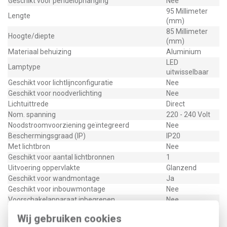
Geschikt voor pendelophanging
Nee
95 Millimeter
Lengte
(mm)
85 Millimeter
Hoogte/diepte
(mm)
Materiaal behuizing
Aluminium
LED
Lamptype
uitwisselbaar
Geschikt voor lichtlijnconfiguratie
Nee
Geschikt voor noodverlichting
Nee
Lichtuittrede
Direct
Nom. spanning
220 - 240 Volt
Noodstroomvoorziening geïntegreerd
Nee
Beschermingsgraad (IP)
IP20
Met lichtbron
Nee
Geschikt voor aantal lichtbronnen
1
Uitvoering oppervlakte
Glanzend
Geschikt voor wandmontage
Ja
Geschikt voor inbouwmontage
Nee
Voorschakelapparaat inbegrepen
Nee
Geschikt voor beeldschermwerkplaats volgens
Nee
Wij gebruiken cookies
EN 12464-1