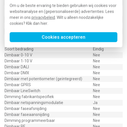
Geschikt voor opbouwmontage
Ja
Om u de beste ervaring te bieden gebruiken wij cookies voor
Modulatie
Type dimming
websiteanalyse en (gepersonaliseerde) advertenties. Lees
netspanning
meer in ons
privacybeleid
. Wilt u alleen noodzakelijke
Noodunit geïntegreerd
Nee
cookies? Klik dan
hier
.
Max. systeemvermogen
50 Watt (W)
Met luchtsleuven
Nee
Cookies accepteren
Constante lichtstroom regeling
Nee
Met IFTTT ondersteuning
Nee
Soort bedrading
Eindig
Dimbaar 0-10 V
Nee
Dimbaar 1-10 V
Nee
Dimbaar DALI
Nee
Dimbaar DMX
Nee
Dimbaar met potentiometer (geïntegreerd)
Nee
Dimbaar GPRS
Nee
Dimbaar LineSwitch
Nee
Dimming fabrikantspecifiek
Nee
Dimbaar netspanningsmodulatie
Ja
Dimbaar faseafsnijding
Nee
Dimbaar faseaansnijding
Nee
Dimming programmeerbaar
Nee
Dimbaar RF
Nee