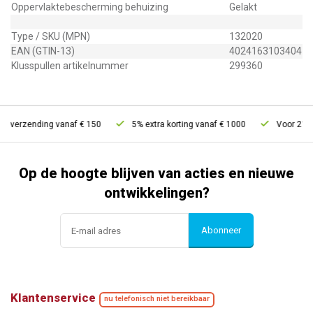
Oppervlaktebescherming behuizing
Gelakt
Type / SKU (MPN)
132020
EAN (GTIN-13)
4024163103404
Klusspullen artikelnummer
299360
s verzending vanaf € 150
5% extra korting vanaf € 1000
Voor 21u be
Op de hoogte blijven van acties en nieuwe
ontwikkelingen?
Abonneer
Klantenservice
nu telefonisch niet bereikbaar