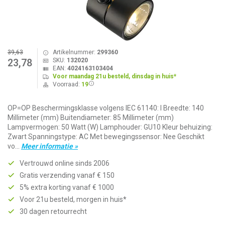
39,63
Artikelnummer:
299360
SKU:
132020
23,78
EAN:
4024163103404
Voor maandag 21u besteld, dinsdag in huis*
Voorraad:
19
OP=OP Beschermingsklasse volgens IEC 61140: I Breedte: 140
Millimeter (mm) Buitendiameter: 85 Millimeter (mm)
Lampvermogen: 50 Watt (W) Lamphouder: GU10 Kleur behuizing:
Zwart Spanningstype: AC Met bewegingssensor: Nee Geschikt
vo...
Meer informatie »
Vertrouwd online sinds 2006
Gratis verzending vanaf € 150
5% extra korting vanaf € 1000
Voor 21u besteld, morgen in huis*
30 dagen retourrecht