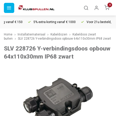
0
ng vanaf € 150
5% extra korting vanaf € 1000
Voor 21u besteld, morg
Home
Installatiemateriaal
Kabeldozen
Kabeldoos zwart
buiten
SLV 228726 Y-verbindingsdoos opbouw 64x110x30mm IP68 zwart
SLV 228726 Y-verbindingsdoos opbouw
64x110x30mm IP68 zwart