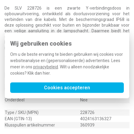
De SLV 228726 is een zwarte Y-verbindingsdoos in
opbouwuitvoering, ontwikkeld als doorlusvoorziening voor het
verbinden van drie kabels. Met de beschermingsgraad IP68 is
deze oplossing geschikt voor buiten en bijzonder bruikbaar voor
een veilige aansluiting in de lampschacht. Daarmee biedt het
onderdeel een praktische aansluitmogelijkheid waar een
betrouwbare verbinding onder zwaardere omstandigheden nodig
Wij gebruiken cookies
is.
Om u de beste ervaring te bieden gebruiken wij cookies voor
Technische specificaties
websiteanalyse en (gepersonaliseerde) advertenties. Lees
meer in ons
privacybeleid
. Wilt u alleen noodzakelijke
Specificatie
Waarde
cookies? Klik dan
hier
.
Kleur
Zwart
Type toebehoren/onderdelen
Doorlusvoorziening
Cookies accepteren
Aantal aders
3
Toebehoren
Ja
Onderdeel
Nee
Type / SKU (MPN)
228726
EAN (GTIN-13)
4024163136327
Klusspullen artikelnummer
360939