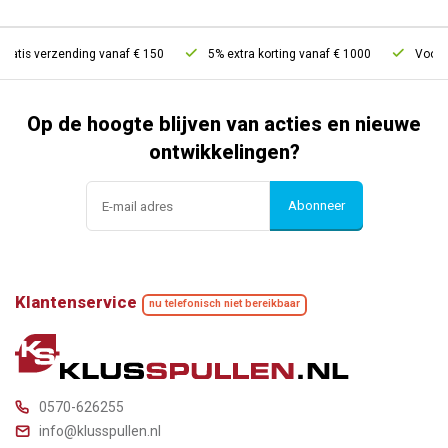
ratis verzending vanaf € 150
5% extra korting vanaf € 1000
Voor 21
Op de hoogte blijven van acties en nieuwe
ontwikkelingen?
Abonneer
Klantenservice
nu telefonisch niet bereikbaar
0570-626255
info@klusspullen.nl