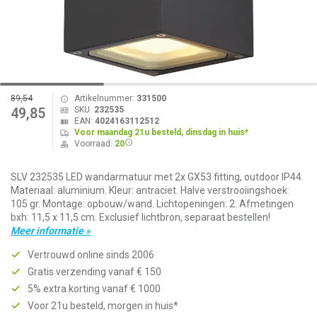
89,54
Artikelnummer:
331500
SKU:
232535
49,85
EAN:
4024163112512
Voor maandag 21u besteld, dinsdag in huis*
Voorraad:
20
SLV 232535 LED wandarmatuur met 2x GX53 fitting, outdoor IP44.
Materiaal: aluminium. Kleur: antraciet. Halve verstrooiingshoek:
105 gr. Montage: opbouw/wand. Lichtopeningen: 2. Afmetingen
bxh: 11,5 x 11,5 cm. Exclusief lichtbron, separaat bestellen!
Meer informatie »
Vertrouwd online sinds 2006
Gratis verzending vanaf € 150
5% extra korting vanaf € 1000
Voor 21u besteld, morgen in huis*