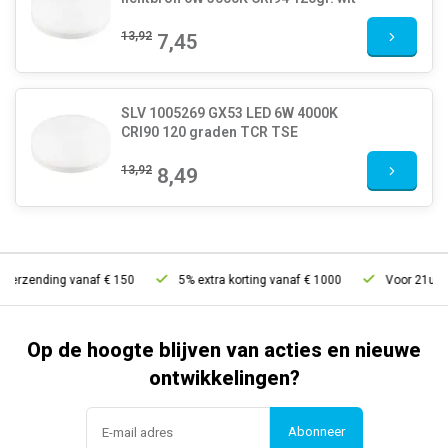
13,92
7,45
SLV 1005269 GX53 LED 6W 4000K
CRI90 120 graden TCR TSE
13,92
8,49
erzending vanaf € 150
5% extra korting vanaf € 1000
Voor 21u best
Op de hoogte blijven van acties en nieuwe
ontwikkelingen?
Abonneer