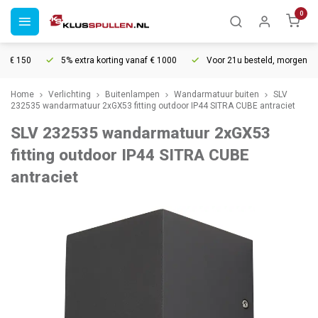
0
€ 150
5% extra korting vanaf € 1000
Voor 21u besteld, morgen in hui
Home
Verlichting
Buitenlampen
Wandarmatuur buiten
SLV
232535 wandarmatuur 2xGX53 fitting outdoor IP44 SITRA CUBE antraciet
SLV 232535 wandarmatuur 2xGX53
fitting outdoor IP44 SITRA CUBE
antraciet