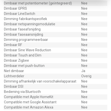
Dimbaar met potentiometer (geïntegreerd)
Nee
Dimbaar GPRS
Nee
Dimbaar LineSwitch
Nee
Dimming fabrikantspecifiek
Nee
Dimbaar netspanningsmodulatie
Nee
Dimbaar faseafsnijding
Nee
Dimbaar faseaansnijding
Nee
Dimming programmeerbaar
Nee
Dimbaar RF
Nee
Dimbaar Sine Wave Reduction
Nee
Dimbaar Touch and Dim
Nee
Dimbaar Zigbee
Nee
Dimbaar met push-button
Nee
Niet dimbaar
Ja
Lichtverdeler
Overig
Dimming afhankelijk van voorschakelapparaat
Nee
Dimbaar DSI
Nee
Bediening via Bluetooth
Nee
Compatible met Apple HomeKit
Nee
Compatible met Google Assistant
Nee
Compatible met Amazon Alexa
Nee