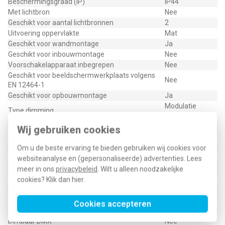
Beschermingsgraad (IP)
IP44
Met lichtbron
Nee
Geschikt voor aantal lichtbronnen
2
Uitvoering oppervlakte
Mat
Geschikt voor wandmontage
Ja
Geschikt voor inbouwmontage
Nee
Voorschakelapparaat inbegrepen
Nee
Geschikt voor beeldschermwerkplaats volgens
Nee
EN 12464-1
Geschikt voor opbouwmontage
Ja
Modulatie
Type dimming
netspanning
Noodunit geïntegreerd
Nee
Wij gebruiken cookies
Max. systeemvermogen
9 Watt (W)
Met luchtsleuven
Nee
Om u de beste ervaring te bieden gebruiken wij cookies voor
Constante lichtstroom regeling
Nee
websiteanalyse en (gepersonaliseerde) advertenties. Lees
Met IFTTT ondersteuning
Nee
meer in ons
privacybeleid
. Wilt u alleen noodzakelijke
Soort bedrading
Eindig
cookies? Klik dan
hier
.
Dimbaar 0-10 V
Nee
Dimbaar 1-10 V
Nee
Cookies accepteren
Dimbaar DALI
Nee
Dimbaar DMX
Nee