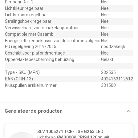
Dimbaar Dali-2
Nee
Lichtkleur regelbaar
Nee
Lichtstroom regelbaar
Nee
Stralingshoek regelbaar
Nee
Verwisselbare voorschakelapparatuur
Nee
Compatible met Casambi
Nee
Energie-efficiëntieklasse van de lichtbron volgens
Niet
EU regelgeving 2019/2015
noodzakelijk
Geschikt voor plafondmontage
Nee
Oppervlaktebescherming behuizing
Gelakt
Type / SKU (MPN)
232535
EAN (GTIN-13)
4024163112512
Klusspullen artikelnummer
331500
Gerelateerde producten
SLV 1005271 TCR-TSE GX53 LED
lichtbron 6W 3000K CRI94 120gr. wit