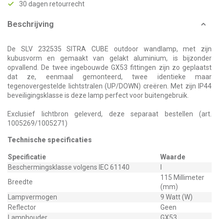
30 dagen retourrecht
Beschrijving
De SLV 232535 SITRA CUBE outdoor wandlamp, met zijn
kubusvorm en gemaakt van gelakt aluminium, is bijzonder
opvallend. De twee ingebouwde GX53 fittingen zijn zo geplaatst
dat ze, eenmaal gemonteerd, twee identieke maar
tegenovergestelde lichtstralen (UP/DOWN) creëren. Met zijn IP44
beveiligingsklasse is deze lamp perfect voor buitengebruik.
Exclusief lichtbron geleverd, deze separaat bestellen (art.
1005269/1005271)
Technische specificaties
Specificatie
Waarde
Beschermingsklasse volgens IEC 61140
I
115 Millimeter
Breedte
(mm)
Lampvermogen
9 Watt (W)
Reflector
Geen
Lamphouder
GX53