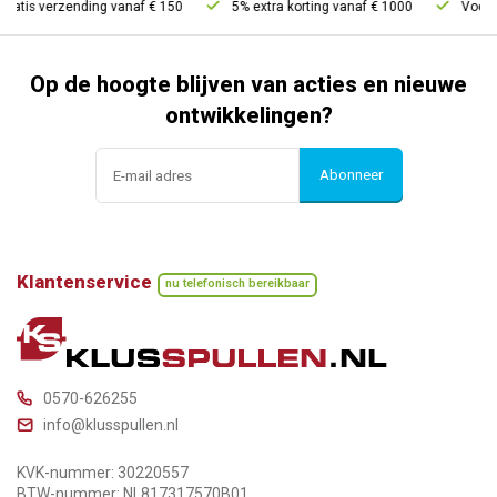
ratis verzending vanaf € 150
5% extra korting vanaf € 1000
Voor 21
Op de hoogte blijven van acties en nieuwe
ontwikkelingen?
Abonneer
Klantenservice
nu telefonisch bereikbaar
0570-626255
info@klusspullen.nl
KVK-nummer: 30220557
BTW-nummer: NL817317570B01