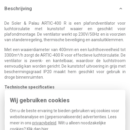
Beschrijving
De Soler & Palau ARTIC-400 R is een plafondventilator voor
luchtcirculatie met kunststof waaier en geschikt voor
plafondmontage. De ventilator werkt op 230V/50Hz en is voorzien
van standenregeling, thermische beveiliging en aansluitklemmen.
Met een waaierdiameter van 400mm en een luchthoeveelheid tot
3300m³/h zorgt de ARTIC-400 R voor effectieve luchtcirculatie. De
ventilator is zwenk- en kantelbaar, waardoor de luchtstroom
eenvoudig kan worden gericht. De kunststof uitvoering in grijs met
beschermingsgraad IP20 maakt hem geschikt voor gebruik in
droge binnenruimten.
Technische specificaties
Specificatie
Waarde
Wij gebruiken cookies
Model
Plafond
Materiaal
Kunststof
Om u de beste ervaring te bieden gebruiken wij cookies voor
Waaierdiameter
400 mm
websiteanalyse en (gepersonaliseerde) advertenties. Lees
Kleur
Grijs
meer in ons
privacybeleid
. Wilt u alleen noodzakelijke
Luchthoeveelheid onbelast
3300 m³/h
cookies? Klik dan
hier
.