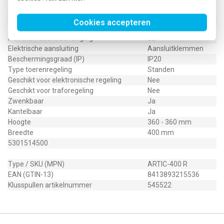
Aansluitspanning
230 - 230 V
Frequentie
50 Hz
Cookies accepteren
Opgenomen vermogen
0.05 kW
Met thermische beveiliging
Ja
Elektrische aansluiting
Aansluitklemmen
Beschermingsgraad (IP)
IP20
Type toerenregeling
Standen
Geschikt voor elektronische regeling
Nee
Geschikt voor traforegeling
Nee
Zwenkbaar
Ja
Kantelbaar
Ja
Hoogte
360 - 360 mm
Breedte
400 mm
5301514500
Type / SKU (MPN)
ARTIC-400 R
EAN (GTIN-13)
8413893215536
Klusspullen artikelnummer
545522