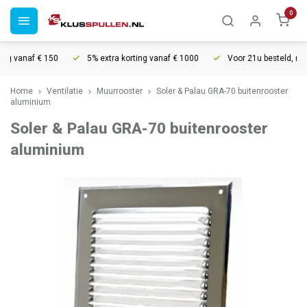
0
g vanaf € 150
5% extra korting vanaf € 1000
Voor 21u besteld, morg
Home
Ventilatie
Muurrooster
Soler & Palau GRA-70 buitenrooster
aluminium
Soler & Palau GRA-70 buitenrooster
aluminium