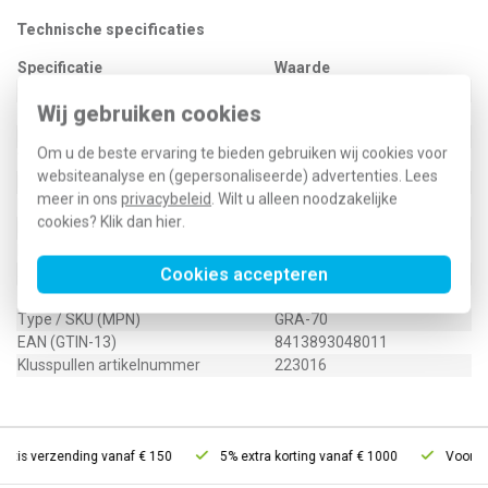
Technische specificaties
Specificatie
Waarde
Oppervlaktebescherming
Geen (onbehandeld)
Wij gebruiken cookies
Materiaal
Aluminium
Met montagebeugel
Nee
Om u de beste ervaring te bieden gebruiken wij cookies voor
Vorm doorlaat
Schoepen
websiteanalyse en (gepersonaliseerde) advertenties. Lees
Met inbouwraam
Nee
meer in ons
privacybeleid
. Wilt u alleen noodzakelijke
Frontbreedte
150 Millimeter
cookies? Klik dan
hier
.
Fronthoogte
150 Millimeter
Roosterfront
Vierkant
Cookies accepteren
5416435500
Type / SKU (MPN)
GRA-70
EAN (GTIN-13)
8413893048011
Klusspullen artikelnummer
223016
atis verzending vanaf € 150
5% extra korting vanaf € 1000
Voor 21u