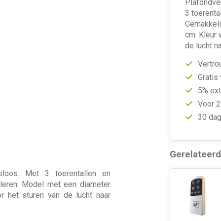
Plafondven
3 toerenta
Gemakkelij
cm. Kleur 
de lucht n
Vertro
Gratis
5% ext
Voor 2
30 dag
Gerelateer
sloos. Met 3 toerentallen en
alleren. Model met een diameter
or het sturen van de lucht naar