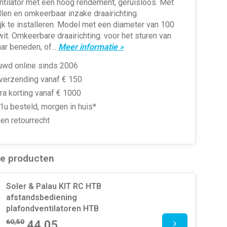
tilator met een hoog rendement, geruisloos. Met
llen en omkeerbaar inzake draairichting.
k te installeren. Model met een diameter van 100
wit. Omkeerbare draairichting: voor het sturen van
aar beneden, of...
Meer informatie »
uwd online sinds 2006
 verzending vanaf € 150
ra korting vanaf € 1000
1u besteld, morgen in huis*
en retourrecht
de producten
Soler & Palau KIT RC HTB
afstandsbediening
plafondventilatoren HTB
60,50
44,05