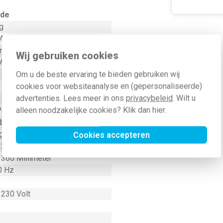
de
g
illimeter
ond
Wij gebruiken cookies
illimeter
Om u de beste ervaring te bieden gebruiken wij
cookies voor websiteanalyse en (gepersonaliseerde)
advertenties. Lees meer in ons
privacybeleid
. Wilt u
 Kilowatt
alleen noodzakelijke cookies? Klik dan
hier
.
er minuut
 behandeld
g
Cookies accepteren
 210 Millimeter
 360 Millimeter
0 Hz
 230 Volt