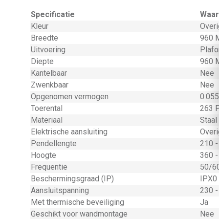
Specificatie
Waar
Kleur
Overi
Breedte
960 M
Uitvoering
Plaf
Diepte
960 M
Kantelbaar
Nee
Zwenkbaar
Nee
Opgenomen vermogen
0.055
Toerental
263 P
Materiaal
Staal
Elektrische aansluiting
Overi
Pendellengte
210 -
Hoogte
360 -
Frequentie
50/6
Beschermingsgraad (IP)
IPX0
Aansluitspanning
230 -
Met thermische beveiliging
Ja
Geschikt voor wandmontage
Nee