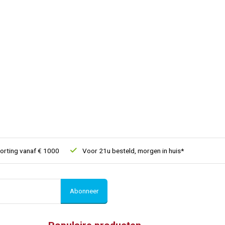
ing vanaf € 1000
Voor 21u besteld, morgen in huis*
30 dagen 
Abonneer