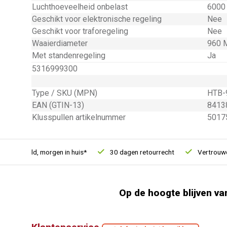
Luchthoeveelheid onbelast
6000 
Geschikt voor elektronische regeling
Nee
Geschikt voor traforegeling
Nee
Waaierdiameter
960 M
Met standenregeling
Ja
5316999300
Type / SKU (MPN)
HTB-
EAN (GTIN-13)
8413
Klusspullen artikelnummer
5017
 besteld, morgen in huis*
30 dagen retourrecht
Vertrouwd on
Op de hoogte blijven va