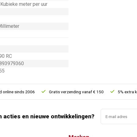
Kubieke meter per uur
illimeter
90 RC
893979360
55
line sinds 2006
Gratis verzending vanaf € 150
5% extra kort
n acties en nieuwe ontwikkelingen?