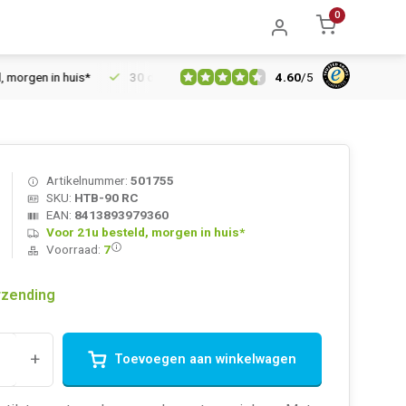
0
4.60
/
5
gen in huis*
30 dagen retourrecht
Vertrouwd online sinds 20
Artikelnummer:
501755
SKU:
HTB-90 RC
EAN:
8413893979360
Voor 21u besteld, morgen in huis*
Voorraad:
7
rzending
+
Toevoegen aan winkelwagen