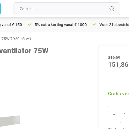
af € 150
5% extra korting vanaf € 1000
Voor 21u besteld, mor
or 75W 7920m3 wit
ventilator 75W
216,59
151,86
Gratis ve
-