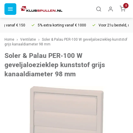
0
g vanaf € 150
5% extra korting vanaf € 1000
Voor 21u besteld, morg
Home
Ventilatie
Soler & Palau PER-100 W geveljaloezieklep kunststof
grijs kanaaldiameter 98 mm
Soler & Palau PER-100 W
geveljaloezieklep kunststof grijs
kanaaldiameter 98 mm