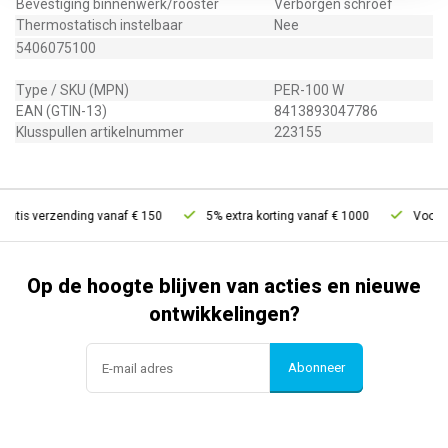
Bevestiging binnenwerk/rooster
Verborgen schroef
Thermostatisch instelbaar
Nee
5406075100
Type / SKU (MPN)
PER-100 W
EAN (GTIN-13)
8413893047786
Klusspullen artikelnummer
223155
atis verzending vanaf € 150
5% extra korting vanaf € 1000
Voor 21
Op de hoogte blijven van acties en nieuwe
ontwikkelingen?
Abonneer