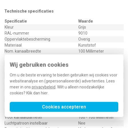
Technische specificaties
Specificatie
Waarde
Kleur
Grijs
RAL-nummer
9010
Oppervlaktebescherming
Overig
Materiaal
Kunststof
Nom. kanaalbreedte
100 Millimeter
Nom. kanaalhoogte
100 Millimeter
Servomotor instelbaar
Nee
Wij gebruiken cookies
Met inbouwraam
Nee
Om u de beste ervaring te bieden gebruiken wij cookies voor
Frontbreedte
123 Millimeter
websiteanalyse en (gepersonaliseerde) advertenties. Lees
Fronthoogte
123 Millimeter
meer in ons
privacybeleid
. Wilt u alleen noodzakelijke
Volume-instelling
Geen
cookies? Klik dan
hier
.
Verticale lamellen
Nee
Dubbele lamellenrij
Nee
Balbeveiligd
Nee
Cookies accepteren
Voor rond luchtkanaal
Ja
Voor kanaaldiameter
100 - 100 Millimeter
Luchtpatroon instelbaar
Nee