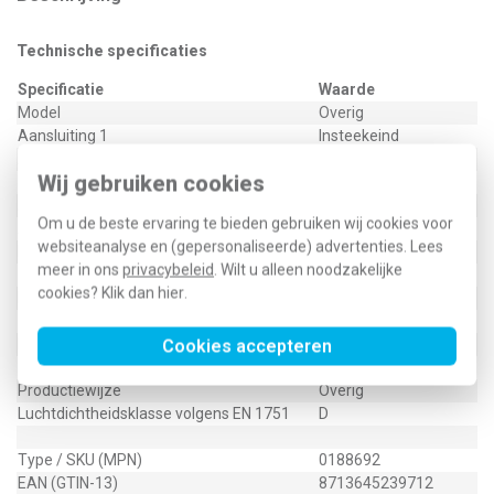
Technische specificaties
Specificatie
Waarde
Model
Overig
Aansluiting 1
Insteekeind
Aansluiting 2
Insteekeind
Wij gebruiken cookies
Lengte
101 Millimeter (mm)
Aansluittype aansluiting 1
Rond luchtkanaal
Om u de beste ervaring te bieden gebruiken wij cookies voor
Aansluittype aansluiting 2
Rond luchtkanaal
websiteanalyse en (gepersonaliseerde) advertenties. Lees
Materiaal kanaal
Kunststof
meer in ons
privacybeleid
. Wilt u alleen noodzakelijke
Kleur buitenzijde
Groen
cookies? Klik dan
hier
.
Instortbaar in beton
Ja
Kwaliteitsklasse kanaal
Polypropyleen (PP)
Nom. kanaaldiameter aansluiting 1
Cookies accepteren
102 Millimeter (mm)
Nom. kanaaldiameter aansluiting 2
102 Millimeter (mm)
Productiewijze
Overig
Luchtdichtheidsklasse volgens EN 1751
D
Type / SKU (MPN)
0188692
EAN (GTIN-13)
8713645239712