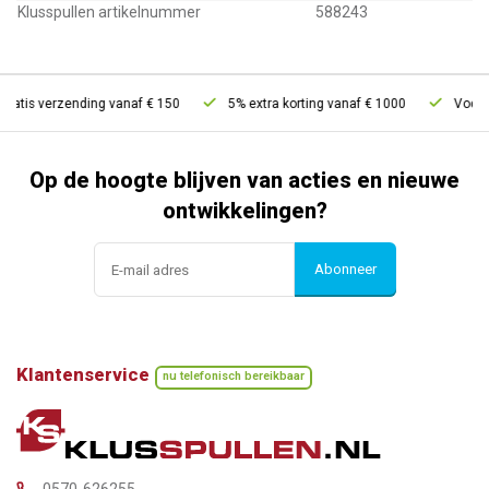
Klusspullen artikelnummer
588243
ratis verzending vanaf € 150
5% extra korting vanaf € 1000
Voor 21
Op de hoogte blijven van acties en nieuwe
ontwikkelingen?
Abonneer
Klantenservice
nu telefonisch bereikbaar
0570-626255