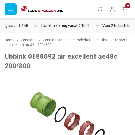
0
ing vanaf € 150
5% extra korting vanaf € 1000
Voor 21u besteld, mo
Home
Ventilatie
Ventilatiekanaal en toebehoren
Ubbink 0188692
air excellent ae48c 200/800
Ubbink 0188692 air excellent ae48c
200/800