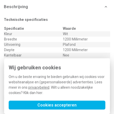
Beschrijving
Technische specificaties
Specificatie
Waarde
Kleur
Wit
Breedte
1200 Millimeter
Uitvoering
Plafond
Diepte
1200 Millimeter
Kantelbaar
Nee
Zwenkbaar
Nee
Opgenomen vermogen
52 Kilowatt
Wij gebruiken cookies
Met afstandsbediening
Nee
Aantal ventilatiesnelheden
3
Om u de beste ervaring te bieden gebruiken wij cookies voor
Wandmontage
Nee
websiteanalyse en (gepersonaliseerde) advertenties. Lees
Oscillatie
Nee
meer in ons
privacybeleid
. Wilt u alleen noodzakelijke
Materiaal
Kunststof
cookies? Klik dan
hier
.
Elektrische aansluiting
Aansluitklemmen
Hoogte
360 - 610 Millimeter
Cookies accepteren
Frequentie
50 Hz