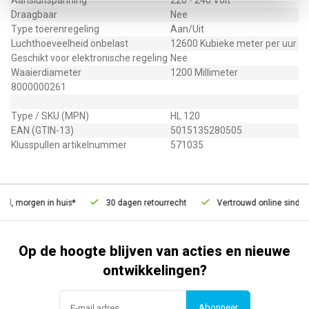
Aansluitspanning
220 - 240 Volt
Draagbaar
Nee
Type toerenregeling
Aan/Uit
Luchthoeveelheid onbelast
12600 Kubieke meter per uur
Geschikt voor elektronische regeling
Nee
Waaierdiameter
1200 Millimeter
8000000261
Type / SKU (MPN)
HL 120
EAN (GTIN-13)
5015135280505
Klusspullen artikelnummer
571035
d, morgen in huis*
30 dagen retourrecht
Vertrouwd online sinds 2
Op de hoogte blijven van acties en nieuwe
ontwikkelingen?
Abonneer