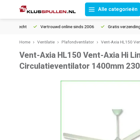
Alle categorieën
tourrecht
Vertrouwd online sinds 2006
Gratis verzending van
Home
Ventilatie
Plafondventilator
Vent-Axia HL150 Ven
Vent-Axia HL150 Vent-Axia Hi Li
Circulatieventilator 1400mm 23