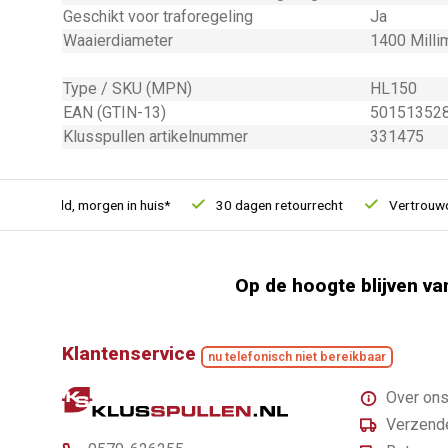
Geschikt voor traforegeling
Ja
Waaierdiameter
1400 Milli
Type / SKU (MPN)
HL150
EAN (GTIN-13)
50151352
Klusspullen artikelnummer
331475
 besteld, morgen in huis*
30 dagen retourrecht
Vertrouwd on
Op de hoogte blijven va
Klantenservice
nu telefonisch niet bereikbaar
Over on
Verzende