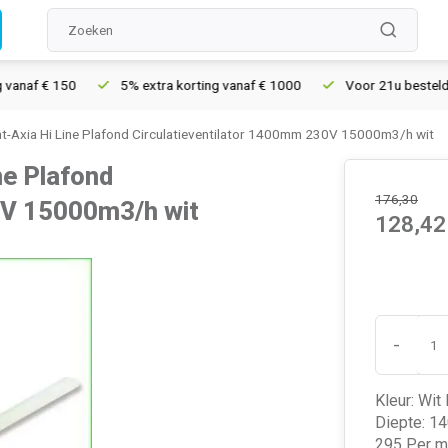
af € 150
5% extra korting vanaf € 1000
Voor 21u besteld, mor
t-Axia Hi Line Plafond Circulatieventilator 1400mm 230V 15000m3/h wit
ne Plafond
176,30
0V 15000m3/h wit
128,42
-
Kleur: Wit
Diepte: 14
295 Per m