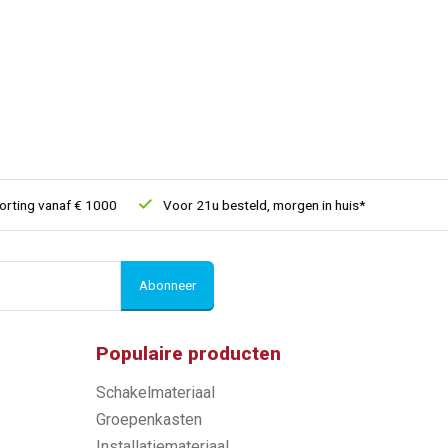
ing vanaf € 1000
Voor 21u besteld, morgen in huis*
30 dagen 
Abonneer
Populaire producten
Schakelmateriaal
Groepenkasten
Installatiemateriaal