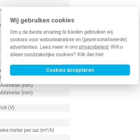
meter (mm)
Wij gebruiken cookies
nuut (1/min)
Om u de beste ervaring te bieden gebruiken wij
cookies voor websiteanalyse en (gepersonaliseerde)
t (kW)
advertenties. Lees meer in ons
privacybeleid
. Wilt u
alleen noodzakelijke cookies? Klik dan
hier
.
Cookies accepteren
ndeld
lemmen
Millimeter (mm)
Millimeter (mm)
olt (V)
eke meter per uur (m³/h)