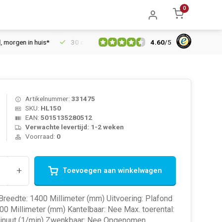
0
4.60
/
5
gen in huis*
30 dagen retourrecht
Vertrouwd online sinds 20
Artikelnummer:
331475
SKU:
HL150
EAN:
5015135280512
Verwachte levertijd: 1-2 weken
Voorraad:
0
+
Toevoegen aan winkelwagen
 Breedte: 1400 Millimeter (mm) Uitvoering: Plafond
00 Millimeter (mm) Kantelbaar: Nee Max. toerental:
inuut (1/min) Zwenkbaar: Nee Opgenomen