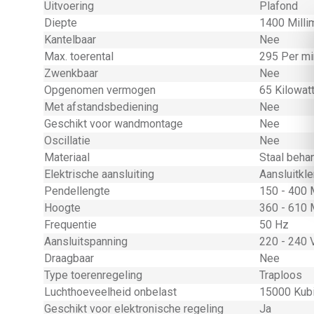
Uitvoering
Plafond
Diepte
1400 Milli
Kantelbaar
Nee
Max. toerental
295 Per mi
Zwenkbaar
Nee
Opgenomen vermogen
65 Kilowat
Met afstandsbediening
Nee
Geschikt voor wandmontage
Nee
Oscillatie
Nee
Materiaal
Staal beha
Elektrische aansluiting
Aansluitk
Pendellengte
150 - 400 
Hoogte
360 - 610 
Frequentie
50 Hz
Aansluitspanning
220 - 240 V
Draagbaar
Nee
Type toerenregeling
Traploos
Luchthoeveelheid onbelast
15000 Kubi
Geschikt voor elektronische regeling
Ja