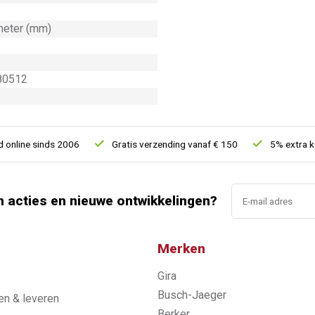
meter (mm)
80512
line sinds 2006
Gratis verzending vanaf € 150
5% extra kort
n acties en nieuwe ontwikkelingen?
Merken
Gira
s
Busch-Jaeger
n & leveren
Berker