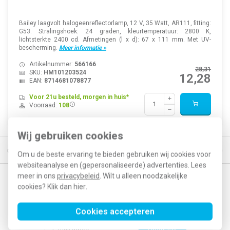
Bailey laagvolt halogeenreflectorlamp, 12 V, 35 Watt, AR111, fitting:
G53. Stralingshoek: 24 graden, kleurtemperatuur: 2800 K,
lichtsterkte 2400 cd. Afmetingen (l x d): 67 x 111 mm. Met UV-
bescherming.
Meer informatie »
Artikelnummer:
566166
28,31
SKU:
HM101203524
12,28
EAN:
8714681078877
Voor 21u besteld, morgen in huis*
Voorraad:
108
Wij gebruiken cookies
eld, morgen in huis*
30 dagen retourrecht
Vertrouwd online sinds 
Om u de beste ervaring te bieden gebruiken wij cookies voor
websiteanalyse en (gepersonaliseerde) advertenties. Lees
meer in ons
privacybeleid
. Wilt u alleen noodzakelijke
Op de hoogte blijven van acties en nieuwe
cookies? Klik dan
hier
.
ontwikkelingen?
Cookies accepteren
Abonneer