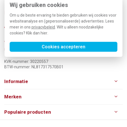
Wij gebruiken cookies
Klantenservice
nu telefonisch niet bereikbaar
Om u de beste ervaring te bieden gebruiken wij cookies voor
websiteanalyse en (gepersonaliseerde) advertenties. Lees
meer in ons
privacybeleid
. Wilt u alleen noodzakelijke
cookies? Klik dan
hier
.
0570-626255
Cookies accepteren
info@klusspullen.nl
KVK-nummer: 30220557
BTW-nummer: NL817317570B01
Informatie
Merken
Populaire producten