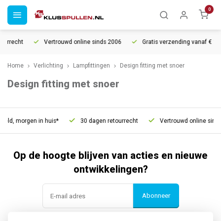
0
ourrecht
Vertrouwd online sinds 2006
Gratis verzending vanaf € 150
Home
Verlichting
Lampfittingen
Design fitting met snoer
Design fitting met snoer
teld, morgen in huis*
30 dagen retourrecht
Vertrouwd online sinds
Op de hoogte blijven van acties en nieuwe
ontwikkelingen?
Abonneer