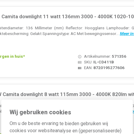
B Camita downlight 11 watt 136mm 3000 - 4000K 1020-104
uitendiameter: 136 Millimeter (mm) Reflector: Hoogglans Lamphouder: G
aktebescherming: Gelakt Spanningstype: AC Met bewegingssensor...
Meer in
rgen in huis*
Artikelnummer:
571356
SKU:
IL-CD411B
EAN:
8720195277606
W Camita downlight 8 watt 115mm 3000 - 4000K 820lm wit
uitendiameter: 220 Millimeter (mm) Reflector: Hoogglans Lamphouder: G
Wij gebruiken cookies
ebescherming: Gelakt Spanningstype: AC Met bewegingssensor:...
Meer info
Om u de beste ervaring te bieden gebruiken wij
cookies voor websiteanalyse en (gepersonaliseerde)
rgen in huis*
Artikelnummer:
571361