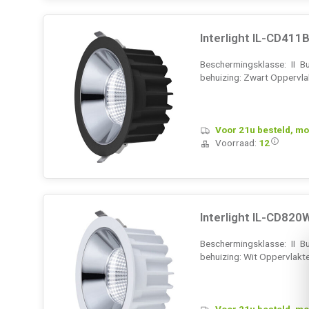
Interlight IL-CD411
Beschermingsklasse: II B
behuizing: Zwart Oppervl
Voor 21u besteld, mo
Voorraad:
12
Interlight IL-CD820
Beschermingsklasse: II B
behuizing: Wit Oppervlakt
Voor 21u besteld, mo