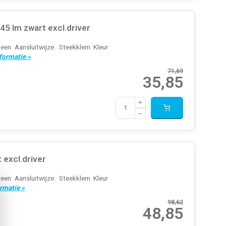
5 lm zwart excl.driver
een Aansluitwijze: Steekklem Kleur
formatie »
71,69
35,85
 excl.driver
een Aansluitwijze: Steekklem Kleur
rmatie »
98,62
48,85