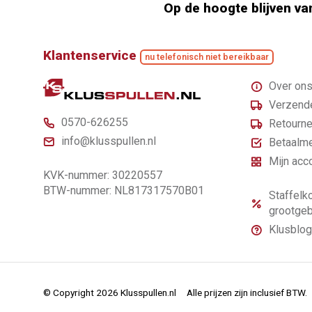
Op de hoogte blijven va
Klantenservice
nu telefonisch niet bereikbaar
Over on
Verzende
0570-626255
Retourne
info@klusspullen.nl
Betaalm
Mijn acc
KVK-nummer: 30220557
BTW-nummer: NL817317570B01
Staffelko
grootgeb
Klusblog
© Copyright 2026 Klusspullen.nl
Alle prijzen zijn inclusief BTW.