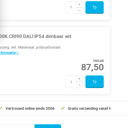
K CRI90 DALI IP54 dimbaar wit
zing: wit. Materiaal: polycarbonaat.
nformatie »
169,40
87,50
Vertrouwd online sinds 2006
Gratis verzending vanaf € 150
5