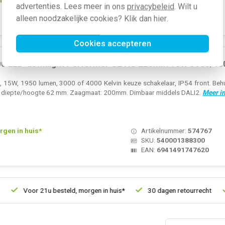
advertenties. Lees meer in ons
privacybeleid
. Wilt u
SKU:
IL-CD820W
alleen noodzakelijke cookies? Klik dan
hier
.
EAN:
8720195277651
Cookies accepteren
0 LED-downlight Performer G2 HG 226mm 15W 3000/4000
 15W, 1950 lumen, 3000 of 4000 Kelvin keuze schakelaar, IP54 front. Behui
, diepte/hoogte 62 mm. Zaagmaat: 200mm. Dimbaar middels DALI2.
Meer i
rgen in huis*
Artikelnummer:
574767
SKU:
540001388300
EAN:
6941491747620
Voor 21u besteld, morgen in huis*
30 dagen retourrecht