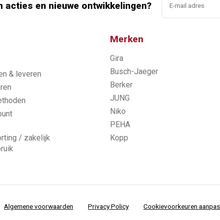
n acties en nieuwe ontwikkelingen?
Merken
Gira
s
Busch-Jaeger
n & leveren
Berker
ren
JUNG
ethoden
Niko
ount
PEHA
rting / zakelijk
Kopp
ruik
Algemene voorwaarden
Privacy Policy
Cookievoorkeuren aanpa