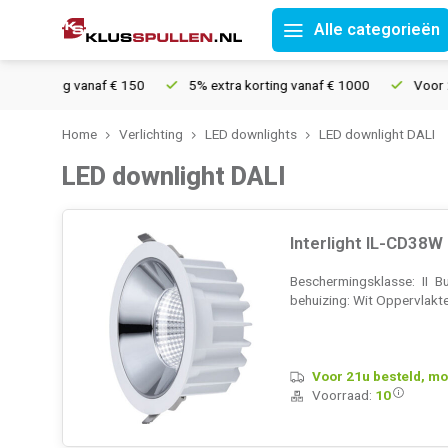
Alle categorieën
zending vanaf € 150
5% extra korting vanaf € 1000
Voor 21u b
Home
Verlichting
LED downlights
LED downlight DALI
LED downlight DALI
Interlight IL-CD38W
Beschermingsklasse: II B
behuizing: Wit Oppervlakt
Voor 21u besteld, mo
Voorraad:
10