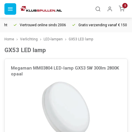
0
ht
Vertrouwd online sinds 2006
Gratis verzending vanaf € 150
Home
Verlichting
LED-lampen
GX53 LED lamp
GX53 LED lamp
Megaman MM03804 LED-lamp GX53 5W 300lm 2800K
opaal