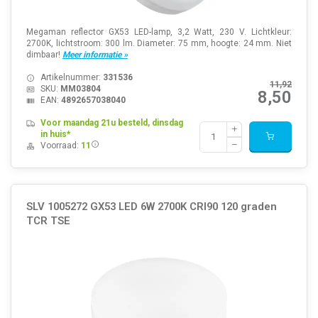
Megaman reflector GX53 LED-lamp, 3,2 Watt, 230 V. Lichtkleur:
2700K, lichtstroom: 300 lm. Diameter: 75 mm, hoogte: 24 mm. Niet
dimbaar!
Meer informatie »
Artikelnummer:
331536
11,92
SKU:
MM03804
8,50
EAN:
4892657038040
Voor maandag 21u besteld, dinsdag
in huis*
Voorraad:
11
SLV 1005272 GX53 LED 6W 2700K CRI90 120 graden
TCR TSE