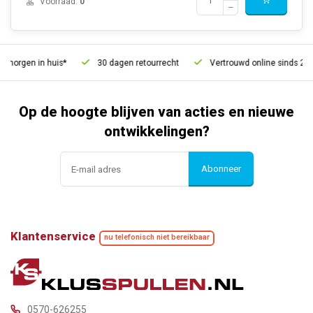
Voorraad:
0
morgen in huis*
30 dagen retourrecht
Vertrouwd online sinds 2006
Op de hoogte blijven van acties en nieuwe
ontwikkelingen?
Abonneer
Klantenservice
nu telefonisch niet bereikbaar
0570-626255