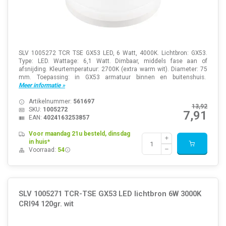
SLV 1005272 TCR TSE GX53 LED, 6 Watt, 4000K. Lichtbron: GX53.
Type: LED. Wattage: 6,1 Watt. Dimbaar, middels fase aan of
afsnijding. Kleurtemperatuur: 2700K (extra warm wit). Diameter: 75
mm. Toepassing: in GX53 armatuur binnen en buitenshuis.
Meer informatie »
Artikelnummer:
561697
13,92
SKU:
1005272
7,91
EAN:
4024163253857
Voor maandag 21u besteld, dinsdag
in huis*
Voorraad:
54
SLV 1005271 TCR-TSE GX53 LED lichtbron 6W 3000K
CRI94 120gr. wit