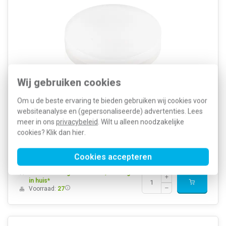
Wij gebruiken cookies
De SLV 6,1W LED TCR-TSE lichtbron met GX53 fitting levert 490lm bij
Om u de beste ervaring te bieden gebruiken wij cookies voor
3000K. De opalen lamp heeft een stralingshoek van 120°, een
websiteanalyse en (gepersonaliseerde) advertenties. Lees
levensduur van +/- 15000h en is dimbaar. De compacte vorm is
meer in ons
privacybeleid
. Wilt u alleen noodzakelijke
2,4cm hoog met een diameter van 7,5cm.
Meer informatie »
cookies? Klik dan
hier
.
Artikelnummer:
561696
13,92
SKU:
1005271
7,45
Cookies accepteren
EAN:
4024163253864
Voor maandag 21u besteld, dinsdag
in huis*
Voorraad:
27