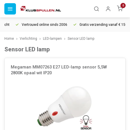
0
echt
Vertrouwd online sinds 2006
Gratis verzending vanaf € 150
Home
Verlichting
LED-lampen
Sensor LED lamp
Sensor LED lamp
Megaman MM07263 E27 LED-lamp sensor 5,5W
2800K opaal wit IP20