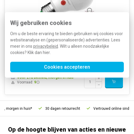
Wij gebruiken cookies
Om u de beste ervaring te bieden gebruiken wij cookies voor
Megaman MM10028 is een LED bol 8W met E27-fitting en Dual
Sensor. Schakelt automatisch in bij schemering en uit bij dageraad.
websiteanalyse en (gepersonaliseerde) advertenties. Lees
Geeft 810 lumen warmwit licht van 2800K en heeft een diameter
meer in ons
privacybeleid
. Wilt u alleen noodzakelijke
van 60mm.
Meer informatie »
cookies? Klik dan
hier
.
Artikelnummer:
507333
13,13
SKU:
MM10028
8,99
Cookies accepteren
EAN:
4892657100280
Voor 21u besteld, morgen in huis*
Voorraad:
9
d, morgen in huis*
30 dagen retourrecht
Vertrouwd online sinds 2
Op de hoogte blijven van acties en nieuwe