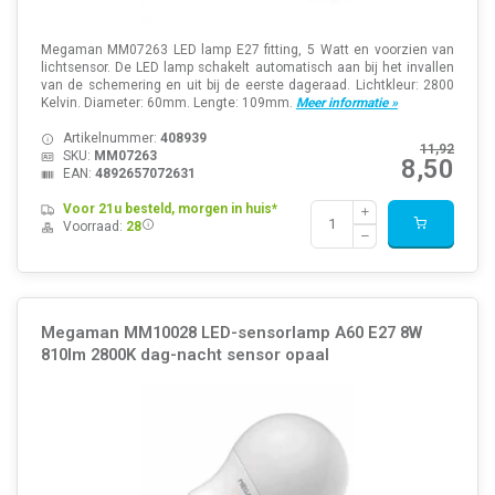
Megaman MM07263 LED lamp E27 fitting, 5 Watt en voorzien van
lichtsensor. De LED lamp schakelt automatisch aan bij het invallen
van de schemering en uit bij de eerste dageraad. Lichtkleur: 2800
Kelvin. Diameter: 60mm. Lengte: 109mm.
Meer informatie »
Artikelnummer:
408939
11,92
SKU:
MM07263
8,50
EAN:
4892657072631
Voor 21u besteld, morgen in huis*
Voorraad:
28
Megaman MM10028 LED-sensorlamp A60 E27 8W
810lm 2800K dag-nacht sensor opaal