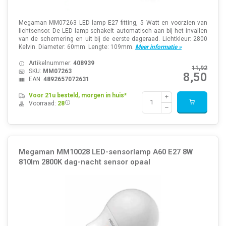
Megaman MM07263 LED lamp E27 fitting, 5 Watt en voorzien van
lichtsensor. De LED lamp schakelt automatisch aan bij het invallen
van de schemering en uit bij de eerste dageraad. Lichtkleur: 2800
Kelvin. Diameter: 60mm. Lengte: 109mm.
Meer informatie »
Artikelnummer:
408939
11,92
SKU:
MM07263
8,50
EAN:
4892657072631
Voor 21u besteld, morgen in huis*
Voorraad:
28
Megaman MM10028 LED-sensorlamp A60 E27 8W
810lm 2800K dag-nacht sensor opaal