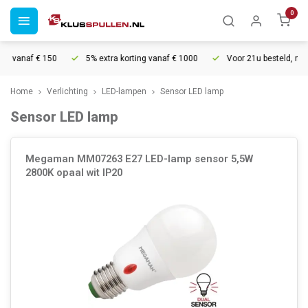
0
g vanaf € 150
5% extra korting vanaf € 1000
Voor 21u besteld, morg
Home
Verlichting
LED-lampen
Sensor LED lamp
Sensor LED lamp
Megaman MM07263 E27 LED-lamp sensor 5,5W
2800K opaal wit IP20