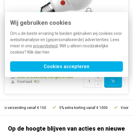
Wij gebruiken cookies
Om u de beste ervaring te bieden gebruiken wij cookies voor
Megaman MM10028 is een LED bol 8W met E27-fitting en Dual
Sensor. Schakelt automatisch in bij schemering en uit bij dageraad.
websiteanalyse en (gepersonaliseerde) advertenties. Lees
Geeft 810 lumen warmwit licht van 2800K en heeft een diameter
meer in ons
privacybeleid
. Wilt u alleen noodzakelijke
van 60mm.
Meer informatie »
cookies? Klik dan
hier
.
Artikelnummer:
507333
13,13
SKU:
MM10028
8,99
Cookies accepteren
EAN:
4892657100280
Voor 21u besteld, morgen in huis*
Voorraad:
9
atis verzending vanaf € 150
5% extra korting vanaf € 1000
Voor 21u
Op de hoogte blijven van acties en nieuwe